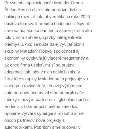
Prezident a spoluakcionár Matador Group
Štefan Rosina chce automobilovú divíziu
holdingu rozvíjať tak, aby mohla po roku 2020
doslova formovať mobilitu budúcnosti. Spýtali
sme sa ho, ako sa darí tento zámer plniť a akú
rolu v ňom zohrávajú prvky inteligentného
priemyslu. Ako sa bude ďalej vyvíjať biznis
skupiny Matador? Rozvoj spoločnosti aj
ekonomiky ovplyvňujú viaceré megatrendy a
ak chce firma uspieť, musí sa pružne
adaptovať tak, aby v nich našla biznis. V
štruktúre skupiny Matador sa to prejavuje vo
viacerých rovinách. V sériovej výrobe pre
automobilový priemysel sme prepojili naše
fabriky s novým partnerom - globálnou sieťou
Sodecia s takmer pol stovkou závodov.
Spojenie vytvára synergie z rozsahu a pre
oboch partnerov nové projekty s
automobilkami. Popritom sme budovali v