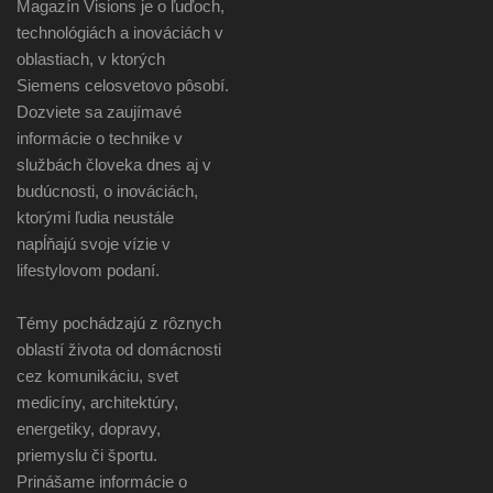
Magazín Visions je o ľuďoch,
technológiách a inováciách v
oblastiach, v ktorých
Siemens celosvetovo pôsobí.
Dozviete sa zaujímavé
informácie o technike v
službách človeka dnes aj v
budúcnosti, o inováciách,
ktorými ľudia neustále
napĺňajú svoje vízie v
lifestylovom podaní.
Témy pochádzajú z rôznych
oblastí života od domácnosti
cez komunikáciu, svet
medicíny, architektúry,
energetiky, dopravy,
priemyslu či športu.
Prinášame informácie o