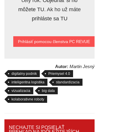
celý rok.
Objednať si ho
môžete TU
. Ak ho už máte
prihláste sa TU
Prihlásiť pomocou členstva PC REVUE
Autor:
Martin Jesný
digitalny podnik
Priemysel 4.0
inteligentna logistika
standardizacia
vizualizacia
big data
kolaborativne roboty
NECHAJTE SI POSIELAŤ
PREHĽAD NAJDÔLEŽITEJŠÍCH