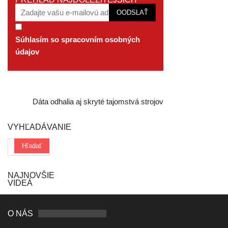
SPRÁV EMAILOM
Súhlasím so spracovním osobných
údajov
Dáta odhalia aj skryté tajomstvá strojov
VYHĽADÁVANIE
NAJNOVŠIE
VIDEÁ
O NÁS