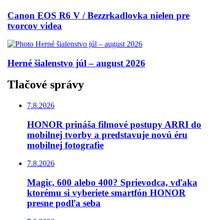
Canon EOS R6 V / Bezzrkadlovka nielen pre
tvorcov videa
Herné šialenstvo júl – august 2026
Tlačové správy
7.8.2026
HONOR prináša filmové postupy ARRI do
mobilnej tvorby a predstavuje novú éru
mobilnej fotografie
7.8.2026
Magic, 600 alebo 400? Sprievodca, vďaka
ktorému si vyberiete smartfón HONOR
presne podľa seba