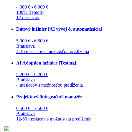
4 000 € - 6 000 €
100% Remote
12 mesiacov
Dátový inžinier [AI vývoj & automatizácia]
5 300 € - 6 500 €
Bratislava
4-16 mesiacov s možnosťou predĺženia
AI Adoption inžinier [Testing]
5 200 € - 6 200 €
Bratislava
4 mesiacov s možnosťou predĺženia
Projektový [integračný] manažér
6 500 € - 7 500 €
Bratislava
12-60 mesiacov s možnosťou predĺženia