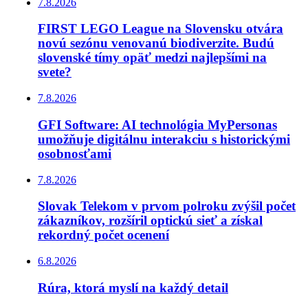
7.8.2026
FIRST LEGO League na Slovensku otvára
novú sezónu venovanú biodiverzite. Budú
slovenské tímy opäť medzi najlepšími na
svete?
7.8.2026
GFI Software: AI technológia MyPersonas
umožňuje digitálnu interakciu s historickými
osobnosťami
7.8.2026
Slovak Telekom v prvom polroku zvýšil počet
zákazníkov, rozšíril optickú sieť a získal
rekordný počet ocenení
6.8.2026
Rúra, ktorá myslí na každý detail