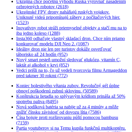
Ukrajina chce početnú výhodu Ruska vyrovnať nasadením
ozbrojených robotov (2618)
Ukrajinské FPV drony naháňajú ruských vojakov.
Uniknuté videá pripomínajú zábery z počítačových hier.
(1523)
Inovatívny robot stráži priemyselné objekty a stačí mu na to
iba jedno koleso (1288)
Insta360 odhaľuje vlastný skladací dron. Chce ním priamo
konkurovať modelu DJI Neo 2. (1087)
Ideálny dron nie len pre turistov dokáže osvetľovať
táborisko až 24 hodín (952)
Nový smart prsteň umožní sledovať glukózu, vitamín C,
laktát aj alkohol v krvi (852)
Vedci prišli na to, čo už vedeli tvorcovia filmu Armageddon
pred takmer 30 rokmi (772)
Koniec bolestivého vŕtania zubov. Revolučný gél úplne
obnoví poškodenú zubnú sklovinu. (50589)
Konštrukcia lietadla so splývavým krídlom prináša až 50%
spotrebu paliva (8495)
Nová sodíková batéria sa nabije už za 4 minúty a môže
znížiť čínsku závislosť od dovozu lítia (7586)
Čína bojuje proti rozširovaniu púští pomocou bambusu
(7159)
Partia youtuberov si na Temu kupila funkčnú multikoptéru.