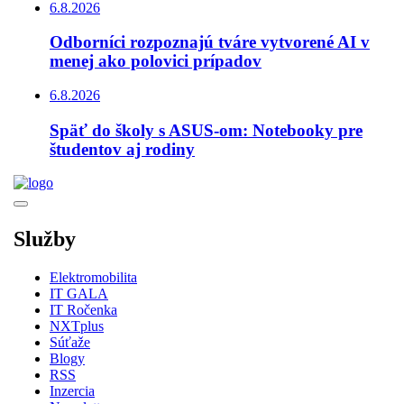
6.8.2026
Odborníci rozpoznajú tváre vytvorené AI v
menej ako polovici prípadov
6.8.2026
Späť do školy s ASUS-om: Notebooky pre
študentov aj rodiny
Služby
Elektromobilita
IT GALA
IT Ročenka
NXTplus
Súťaže
Blogy
RSS
Inzercia