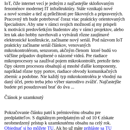
IoT, čiže internet vecí je jedným z najčastejšie skloňovaným
fenoménov modernej IT infraštruktúry. Stále vznikajú nové
a nové scenáre a tiež aj príležitosti pre šikovných a pripravených.
Pracovný trh bude potrebovať čoraz viac prakticky orientovaných
špecialistov. Aby sme v rámci svojich možností aj my prispeli
k motivácii predovšetkým študentov aby v rámci projektov, alebo
len tak ako hobby navrhovali a vytvárali rôzne zaujímavé
elektronické konštrukcie, začíname nový seriál. Pod názvom IoT
prakticky začíname seriál článkov, venovaných
mikrokontrolérom, senzorom, akčným členom ktoré budú vo
väčšine prípadov doplnené o názorné videá. Pre riadiace
mikroprocesory sa zaužíval pojem mikrokontrolér, pretože tieto
čipy okrem procesora obsahujú aj mnohé ďalšie komponenty,
napríklad rôzne typy portov, riadiace obvody komunikačných
zberníc a podobne. Nie každý typ mikrokontroléra je vhodný na
daný účel, preto treba jeho výber starostlivo zvážiť. Najčastejšie
budete pri posudzovaní brať do úva ...
Článok je uzamknutý
Pokračovanie článku patrí k prémiovému obsahu pre
predplatiteľov. S digitálnym predplatným už od 10 € získate
neobmedzený prístup k uzamknutému obsahu na celý rok.
Objednať si ho môžete TU
. Ak ho už máte
prihláste sa TU