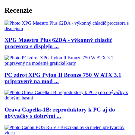
Recenzie
XPG Maestro Plus 62DA - výkonný chladič
procesora s displejo ...
PC zdroj XPG Pylon II Bronze 750 W ATX 3.1
pripravený na mod ...
Orava Capella-1B: reproduktory k PC aj do
obývačky s dobrými ...