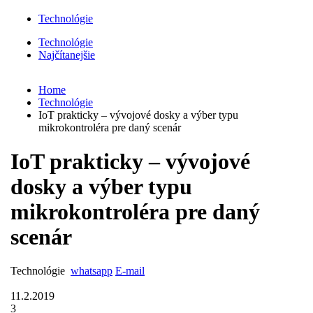
Technológie
Technológie
Najčítanejšie
Home
Technológie
IoT prakticky – vývojové dosky a výber typu
mikrokontroléra pre daný scenár
IoT prakticky – vývojové
dosky a výber typu
mikrokontroléra pre daný
scenár
Technológie
whatsapp
E-mail
11.2.2019
3