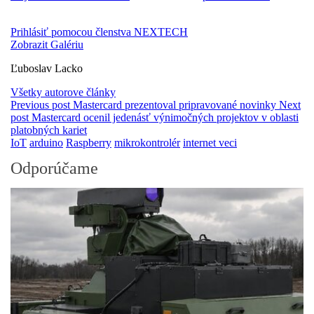
Prihlásiť pomocou členstva NEXTECH
Zobrazit Galériu
Ľuboslav Lacko
Všetky autorove články
Previous post
Mastercard prezentoval pripravované novinky
Next
post
Mastercard ocenil jedenásť výnimočných projektov v oblasti
platobných kariet
IoT
arduino
Raspberry
mikrokontrolér
internet veci
Odporúčame