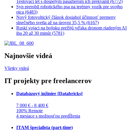
Testovací let s dospelým pasažierom ich prekvapil (6772)
Syn prerobil robotického psa na terénny vozík pre svojho
otca (6483)
Nový fotovoltický článok dosiahol účinnosť premeny
slnečného svetla až na úrovni 35,5 % (6167)
Ruskí vojaci na bojisku prežijú vďaka dronom riadeným AI
iba 20 až 30 minút (5781)
Najnovšie videá
Všetky videá
IT projekty pre freelancerov
Databázový inžinier [Databricks]
7 000 € - 8 400 €
100% Remote
4 mesiace s možnosťou predĺženia
ITAM špecialista (part-time)