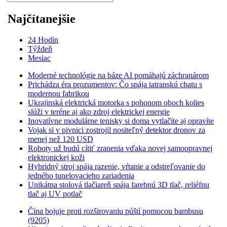
Najčítanejšie
24 Hodín
Týždeň
Mesiac
Moderné technológie na báze AI pomáhajú záchranárom
Prichádza éra prozumentov: Čo spája tatranskú chatu s
modernou fabrikou
Ukrajinská elektrická motorka s pohonom oboch kolies
slúži v teréne aj ako zdroj elektrickej energie
Inovatívne modulárne tenisky si doma vytlačíte aj opravíte
Vojak si v pivnici zostrojil nositeľný detektor dronov za
menej než 120 USD
Roboty už budú cítiť zranenia vďaka novej samoopravnej
elektronickej koži
Hybridný stroj spája razenie, vŕtanie a odstreľovanie do
jedného tunelovacieho zariadenia
Unikátna stolová tlačiareň spája farebnú 3D tlač, reliéfnu
tlač aj UV potlač
Čína bojuje proti rozširovaniu púští pomocou bambusu
(9205)