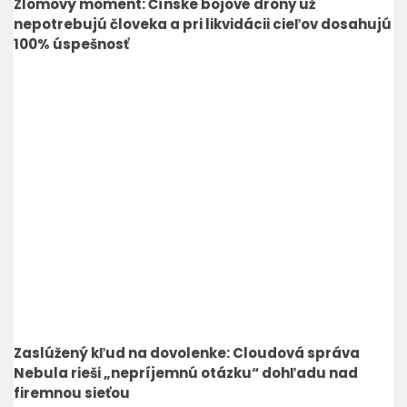
Zlomový moment: Čínske bojové drony už
nepotrebujú človeka a pri likvidácii cieľov dosahujú
100% úspešnosť
Zaslúžený kľud na dovolenke: Cloudová správa
Nebula rieši „nepríjemnú otázku“ dohľadu nad
firemnou sieťou