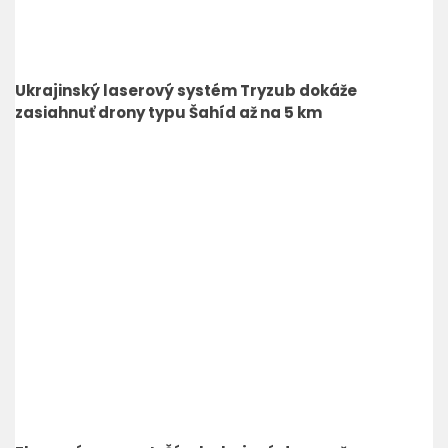
Ukrajinský laserový systém Tryzub dokáže
zasiahnuť drony typu Šahíd až na 5 km