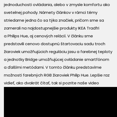
jednoduchosti ovládania, alebo v zmysle komfortu ako
svetelnej pohody. Námety článkov v rámci témy
striedame jedna čo sa týka značiek, pričom sme sa
zamerali na najdostupnejšie produkty IKEA Tradfri
a Philips Hue, aj cenových relácií. V článku sme
predstavili cenovo dostupnú štartovaciu sadu troch
žiaroviek umožňujúcich reguláciu jasu a farebnej teploty
a jednotky Bridge umožňujúcej ovládanie smartfónom
a ďalšími metódami. V tomto článku predstavíme
možnosti farebných RGB žiaroviek Philip Hue. Lepšie raz
vidieť, ako dvakrát čítať, tak si pozrite naše video