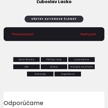
Ľuboslav Lacko
VŠETKY AUTOROVE ČLÁNKY
Previous post
Next post
SmartHome
Philips Hue
osvetlenie
LED
Alexa
Google Assitant
žiarovky
regulácia
Odporúčame