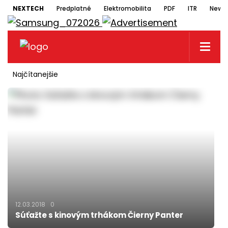
NEXTECH
Predplatné
Elektromobilita
PDF
ITR
Newsl
Najčítanejšie
12.03.2018
0
Súťažte s kinovým trhákom Čierny Panter