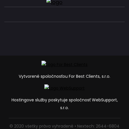
Vytvorené spoločnosťou For Best Clients, s.r.o.
Hostingove služby poskytuje spoločnosť WebSupport,
s.r.o.
© 2020 všetky práva vyhradené • Nextech: 2644-6804