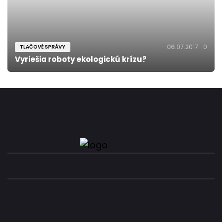
06.07.2017
0
TLAČOVÉ SPRÁVY
Vyriešia roboty ekologickú krízu?