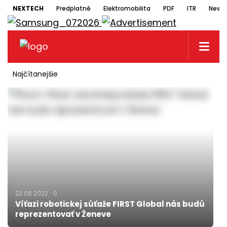
NEXTECH
Predplatné
Elektromobilita
PDF
ITR
Newsl
Najčítanejšie
23.06.2022
0
Víťazi robotickej súťaže FIRST Global nás budú
reprezentovať v Ženeve