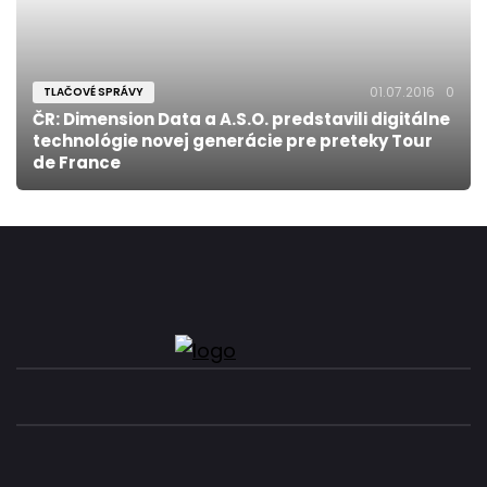
01.07.2016
0
TLAČOVÉ SPRÁVY
ČR: Dimension Data a A.S.O. predstavili digitálne
technológie novej generácie pre preteky Tour
de France