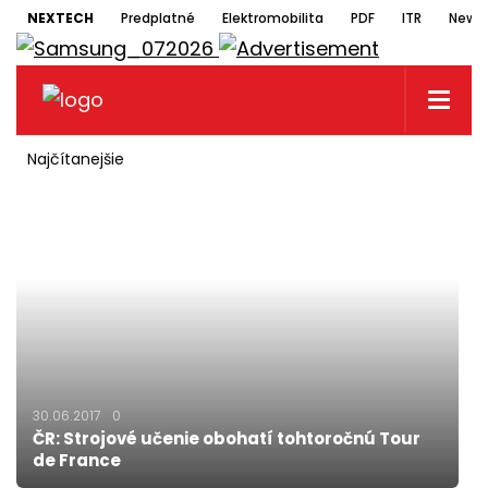
NEXTECH
Predplatné
Elektromobilita
PDF
ITR
Newsl
Najčítanejšie
30.06.2017
0
ČR: Strojové učenie obohatí tohtoročnú Tour
de France