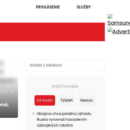
PRIHLÁSENIE
SLUŽBY
Najčítanejšie
.2019
0
24 Hodín
Týždeň
Mesiac
ená,
Ukrajina chce početnú výhodu
Ruska vyrovnať nasadením
ozbrojených robotov