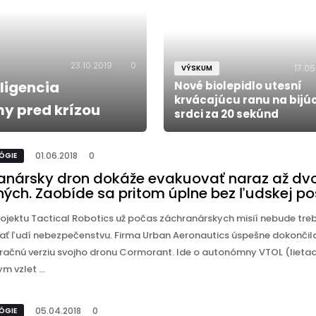
23.10.2019
0
17.05
VÝSKUM
eligencia
Nové biolepidlo utesní
krvácajúcu ranu na bij
y pred krízou
srdci za 20 sekúnd
01.06.2018
0
ÓGIE
anársky dron dokáže evakuovať naraz až dv
ných. Zaobíde sa pritom úplne bez ľudskej p
ojektu Tactical Robotics už počas záchranárskych misií nebude tre
ať ľudí nebezpečenstvu. Firma Urban Aeronautics úspešne dokončil
ačnú verziu svojho dronu Cormorant. Ide o autonómny VTOL (lietad
m vzlet ...
05.04.2018
0
ÓGIE