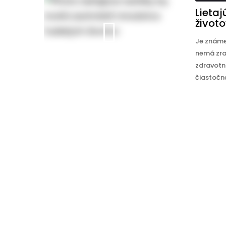
Lieta
život
Je známe
nemá zra
zdravotn
čiastočne 