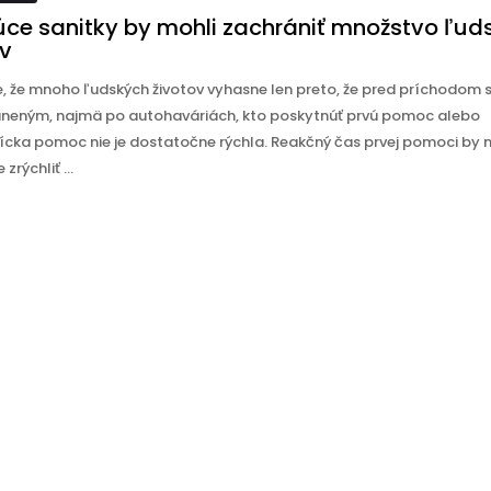
júce sanitky by mohli zachrániť množstvo ľud
ov
, že mnoho ľudských životov vyhasne len preto, že pred príchodom 
neným, najmä po autohaváriách, kto poskytnúť prvú pomoc alebo
ícka pomoc nie je dostatočne rýchla. Reakčný čas prvej pomoci by
zrýchliť ...