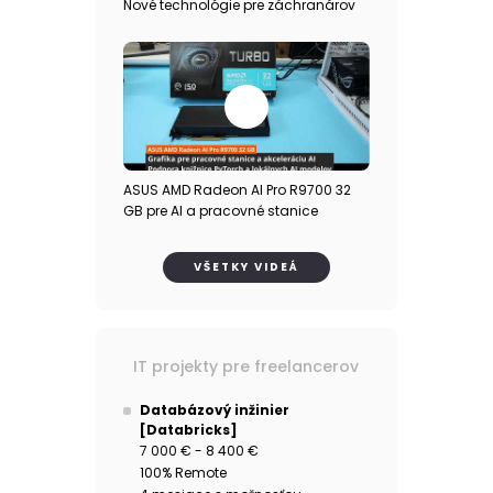
Nové technológie pre záchranárov
ASUS AMD Radeon AI Pro R9700 32
GB pre AI a pracovné stanice
VŠETKY VIDEÁ
IT projekty pre freelancerov
Databázový inžinier
[Databricks]
7 000 € - 8 400 €
100% Remote