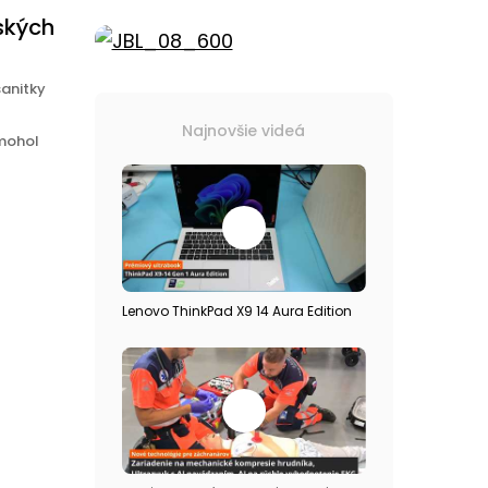
ských
sanitky
Najnovšie videá
 mohol
Lenovo ThinkPad X9 14 Aura Edition