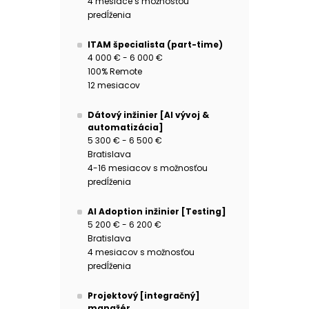
4 mesiace s možnosťou
predĺženia
ITAM špecialista (part-time)
4 000 € - 6 000 €
100% Remote
12 mesiacov
Dátový inžinier [AI vývoj &
automatizácia]
5 300 € - 6 500 €
Bratislava
4-16 mesiacov s možnosťou
predĺženia
AI Adoption inžinier [Testing]
5 200 € - 6 200 €
Bratislava
4 mesiacov s možnosťou
predĺženia
Projektový [integračný]
manažér