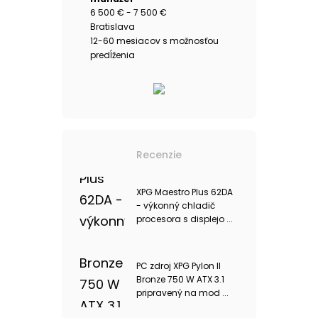
6 500 € - 7 500 €
Bratislava
12-60 mesiacov s možnosťou
predĺženia
Recenzie
XPG Maestro Plus 62DA
- výkonný chladič
procesora s displejo ...
PC zdroj XPG Pylon II
Bronze 750 W ATX 3.1
pripravený na mod ...