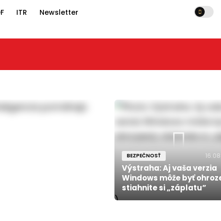
F
ITR
Newsletter
16.08
BEZPEČNOSŤ
Výstraha: Aj vaša verzia
Windows môže byť ohroz
stiahnite si „záplatu”
)