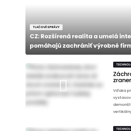
TLAČOVÉ SPRÁVY
CZ: Rozšírená realita a umelá int
pomáhajú zachrániť výrobné firm
TECHNOL
Záchr
zrane
Vďaka pr
vystavov
demonštr
vertikálny
TECHNOL