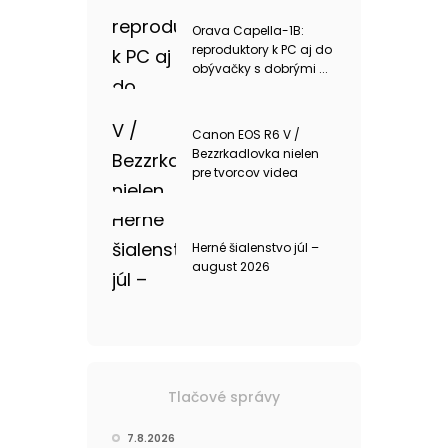
Orava Capella-1B:
reproduktory k PC aj do
obývačky s dobrými ...
Canon EOS R6 V /
Bezzrkadlovka nielen
pre tvorcov videa
Herné šialenstvo júl –
august 2026
Tlačové správy
7.8.2026