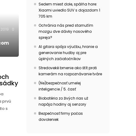
Sedem miest dole, spálňa hore:
Xiaomi uviedlo SUV s dojazdom 1
705 km
Ochránia nás pred starnutím
.2019
0
mozgu dve dávky nosového
spreja?
úcom
AI gitara spája výučbu, hranie a
generovanie hudby aj pre
úplných začiatočníkov
Stredoveké brnenie ako štít proti
kamerám na rozpoznávanie tváre
och
osádky
(Ne)bezpečnosť umelej
inteligencie / 5. časť
ba
Biobatéria zo živých rias už
a prvú
napája hodiny aj senzory
lo s
Bezpečnosť firmy počas
dovoleniek