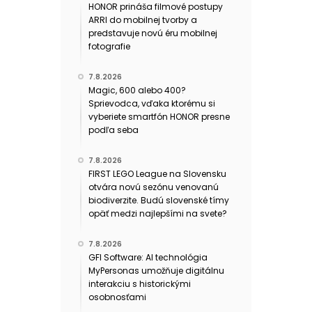
HONOR prináša filmové postupy
ARRI do mobilnej tvorby a
predstavuje novú éru mobilnej
fotografie
7.8.2026
Magic, 600 alebo 400?
Sprievodca, vďaka ktorému si
vyberiete smartfón HONOR presne
podľa seba
7.8.2026
FIRST LEGO League na Slovensku
otvára novú sezónu venovanú
biodiverzite. Budú slovenské tímy
opäť medzi najlepšími na svete?
7.8.2026
GFI Software: AI technológia
MyPersonas umožňuje digitálnu
interakciu s historickými
osobnosťami