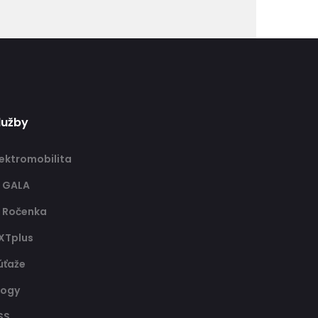
lužby
lektromobilita
T GALA
T Ročenka
XTplus
úťaže
logy
SS