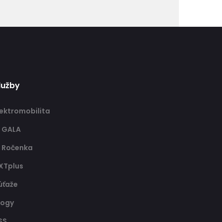
lužby
lektromobilita
T GALA
T Ročenka
XTplus
úťaže
logy
SS