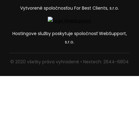
Vytvorené spoločnosťou For Best Clients, s.r.o.
Hostingove služby poskytuje spoločnosť WebSupport,
s.r.o.
© 2020 všetky práva vyhradené • Nextech: 2644-6804