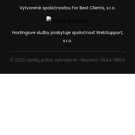
Vytvorené spoločnosťou For Best Clients, s.r.o.
Hostingove služby poskytuje spoločnosť WebSupport,
s.r.o.
© 2020 všetky práva vyhradené • Nextech: 2644-6804