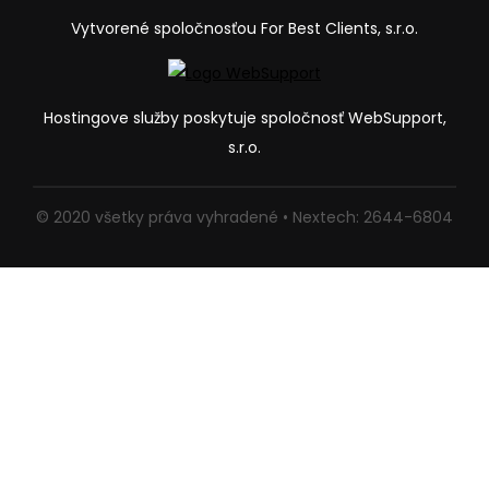
Vytvorené spoločnosťou For Best Clients, s.r.o.
Hostingove služby poskytuje spoločnosť WebSupport,
s.r.o.
© 2020 všetky práva vyhradené • Nextech: 2644-6804