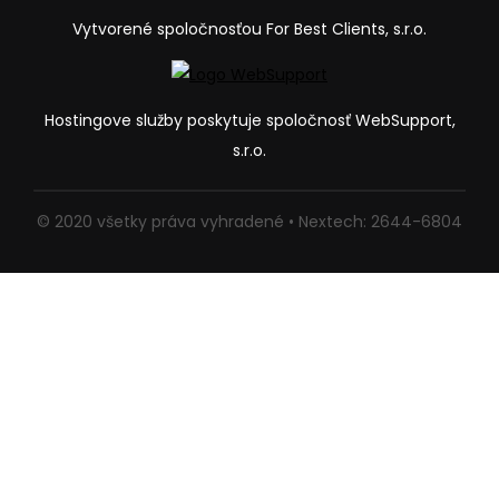
Vytvorené spoločnosťou For Best Clients, s.r.o.
Hostingove služby poskytuje spoločnosť WebSupport,
s.r.o.
© 2020 všetky práva vyhradené • Nextech: 2644-6804