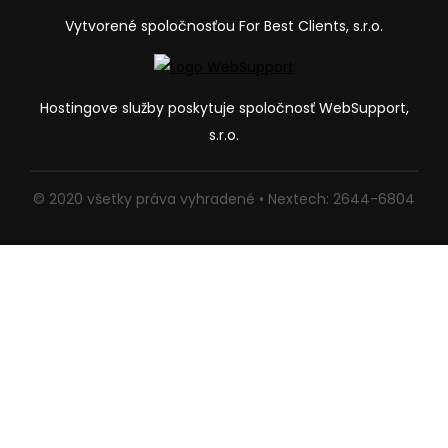
Vytvorené spoločnosťou For Best Clients, s.r.o.
Hostingove služby poskytuje spoločnosť WebSupport,
s.r.o.
© 2020 všetky práva vyhradené • Nextech: 2644-6804