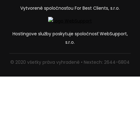
Vytvorené spoločnosťou For Best Clients, s.r.o.
Hostingove služby poskytuje spoločnosť WebSupport,
s.r.o.
© 2020 všetky práva vyhradené • Nextech: 2644-6804