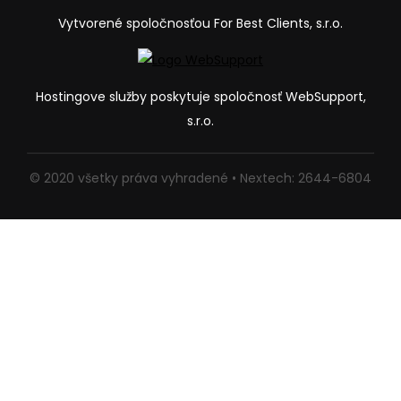
Vytvorené spoločnosťou For Best Clients, s.r.o.
Hostingove služby poskytuje spoločnosť WebSupport,
s.r.o.
© 2020 všetky práva vyhradené • Nextech: 2644-6804