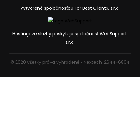
Vytvorené spoločnosťou For Best Clients, s.r.o.
Hostingove služby poskytuje spoločnosť WebSupport,
s.r.o.
© 2020 všetky práva vyhradené • Nextech: 2644-6804