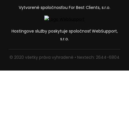
Vytvorené spoločnosťou For Best Clients, s.r.o.
Hostingove služby poskytuje spoločnosť WebSupport,
s.r.o.
© 2020 všetky práva vyhradené • Nextech: 2644-6804