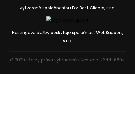
Vytvorené spoločnosťou For Best Clients, s.r.o.
Hostingove služby poskytuje spoločnosť WebSupport,
s.r.o.
© 2020 všetky práva vyhradené • Nextech: 2644-6804