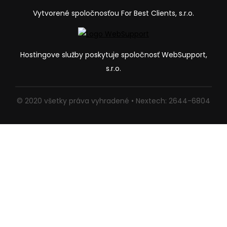
Vytvorené spoločnosťou For Best Clients, s.r.o.
Hostingove služby poskytuje spoločnosť WebSupport,
s.r.o.
© 2020 všetky práva vyhradené • Nextech: 2644-6804