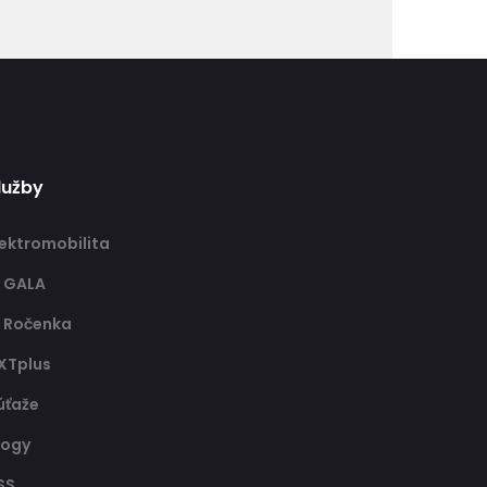
lužby
lektromobilita
T GALA
T Ročenka
XTplus
úťaže
logy
SS