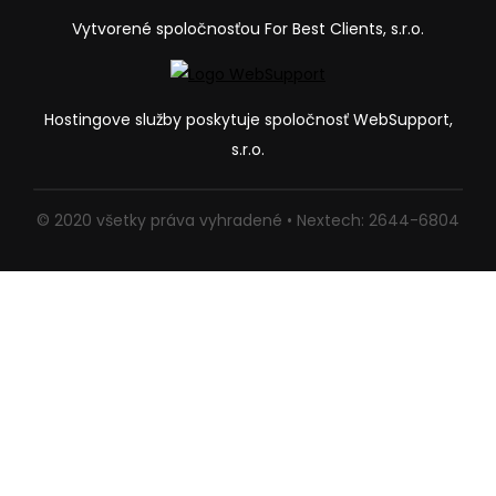
Vytvorené spoločnosťou For Best Clients, s.r.o.
Hostingove služby poskytuje spoločnosť WebSupport,
s.r.o.
© 2020 všetky práva vyhradené • Nextech: 2644-6804