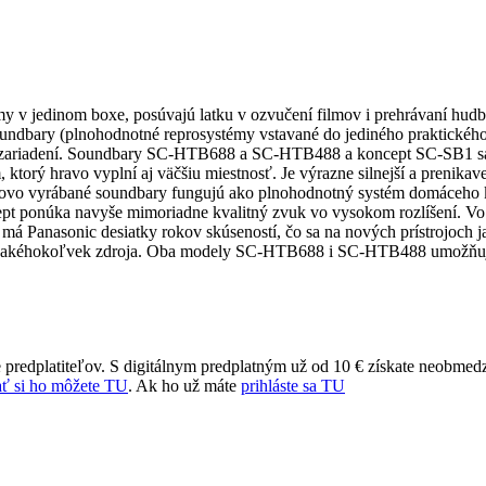
y v jedinom boxe, posúvajú latku v ozvučení filmov i prehrávaní hud
undbary (plnohodnotné reprosystémy vstavané do jediného praktickéh
hto zariadení. Soundbary SC-HTB688 a SC-HTB488 a koncept SC-SB1 s
orý hravo vyplní aj väčšiu miestnosť. Je výrazne silnejší a prenikave
riovo vyrábané soundbary fungujú ako plnohodnotný systém domáceho 
cept ponúka navyše mimoriadne kvalitný zvuk vo vysokom rozlíšení. Vo
má Panasonic desiatky rokov skúseností, čo sa na nových prístrojoch j
ky z akéhokoľvek zdroja. Oba modely SC-HTB688 i SC-HTB488 umožňu
 predplatiteľov. S digitálnym predplatným už od 10 € získate neobmed
ť si ho môžete TU
. Ak ho už máte
prihláste sa TU