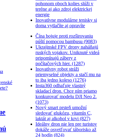
pohonom oboch kolies slúži v
teréne aj ako zdroj elektrickej
energie
Inovatívne modulárne tenisky si
doma vytlačíte aj opravíte
Čína bojuje proti rozširovaniu
púští pomocou bambusu (9083)
Ukrajinské FPV drony naháňajú
ruských vojakov. Uniknuté videá
pripomínajú zábery z
počítačových hier. (1287)
Inovatívny robot stráži
priemyselné objekty a stačí mu na
to iba jedno koleso (1276)
Insta360 odhaľuje vlastný
skladací dron. Chce ním priamo
konkurovať modelu DJI Neo 2.
(1073)
Nový smart prsteň umožní
ue
sledovať glukózu, vitamín C,
laktát aj alkohol v krvi (827)
Ideálny dron nie len pre turistov
nú
dokáže osvetľovať táborisko až
24 hodín (824)