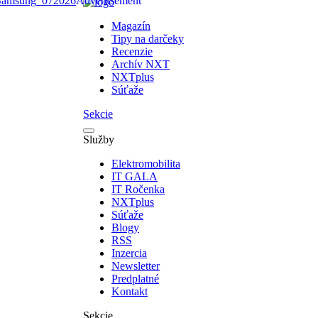
Magazín
Tipy na darčeky
Recenzie
Archív NXT
NXTplus
Súťaže
Sekcie
Služby
Elektromobilita
IT GALA
IT Ročenka
NXTplus
Súťaže
Blogy
RSS
Inzercia
Newsletter
Predplatné
Kontakt
Sekcie