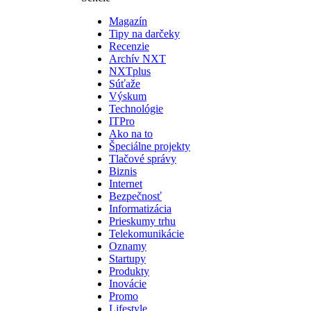
Magazín
Tipy na darčeky
Recenzie
Archív NXT
NXTplus
Súťaže
Výskum
Technológie
ITPro
Ako na to
Špeciálne projekty
Tlačové správy
Biznis
Internet
Bezpečnosť
Informatizácia
Prieskumy trhu
Telekomunikácie
Oznamy
Startupy
Produkty
Inovácie
Promo
Lifestyle