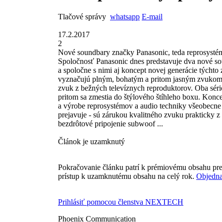
Tlačové správy
whatsapp
E-mail
17.2.2017
2
Nové soundbary značky Panasonic, teda reprosystém
Spoločnosť Panasonic dnes predstavuje dva nové so
a spoločne s nimi aj koncept novej generácie týc
vyznačujú plným, bohatým a pritom jasným zvukom, kt
zvuk z bežných televíznych reproduktorov. Oba sé
pritom sa zmestia do štýlového štíhleho boxu. Kon
a výrobe reprosystémov a audio techniky všeobecne 
prejavuje - sú zárukou kvalitného zvuku praktic
bezdrôtové pripojenie subwoof ...
Článok je uzamknutý
Pokračovanie článku patrí k prémiovému obsahu pre
prístup k uzamknutému obsahu na celý rok.
Objedna
Prihlásiť pomocou členstva NEXTECH
Phoenix Communication