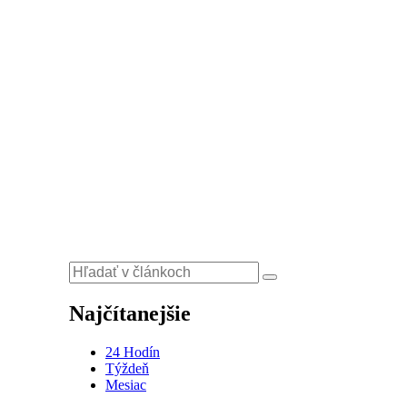
Najčítanejšie
24 Hodín
Týždeň
Mesiac