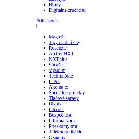
Blogy
Digitálne zručnosti
Prihlásenie
Magazín
Tipy na darčeky
Recenzie
Archív NXT
NXTplus
Súťaže
Výskum
Technológie
ITPro
Ako na to
Špeciálne projekty
Tlačové správy
Biznis
Internet
Bezpečnosť
Informatizácia
Prieskumy trhu
Telekomunikácie
Oznamy