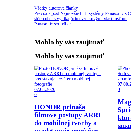
Všetky autorove články
Previous post
Najnovšie hi-fi systémy Panasonic s C
slúchadiel s vynikajúcimi zvukovými vlastnosťami
Panasonic
soundbar
Mohlo by vás zaujímať
Mohlo by vás zaujímať
07.08.
07.08.2026
0
0
Magi
HONOR prináša
Spri
filmové postupy ARRI
ktor
do mobilnej tvorby a
sma
predstavuje novú éru