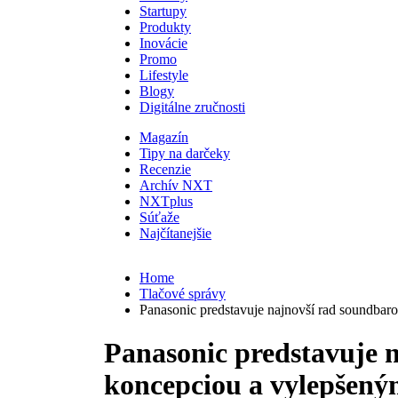
Startupy
Produkty
Inovácie
Promo
Lifestyle
Blogy
Digitálne zručnosti
Magazín
Tipy na darčeky
Recenzie
Archív NXT
NXTplus
Súťaže
Najčítanejšie
Home
Tlačové správy
Panasonic predstavuje najnovší rad soundba
Panasonic predstavuje 
koncepciou a vylepšen