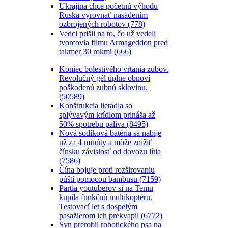
Ukrajina chce početnú výhodu
Ruska vyrovnať nasadením
ozbrojených robotov (778)
Vedci prišli na to, čo už vedeli
tvorcovia filmu Armageddon pred
takmer 30 rokmi (666)
Koniec bolestivého vŕtania zubov.
Revolučný gél úplne obnoví
poškodenú zubnú sklovinu.
(50589)
Konštrukcia lietadla so
splývavým krídlom prináša až
50% spotrebu paliva (8495)
Nová sodíková batéria sa nabije
už za 4 minúty a môže znížiť
čínsku závislosť od dovozu lítia
(7586)
Čína bojuje proti rozširovaniu
púští pomocou bambusu (7159)
Partia youtuberov si na Temu
kupila funkčnú multikoptéru.
Testovací let s dospelým
pasažierom ich prekvapil (6772)
Syn prerobil robotického psa na