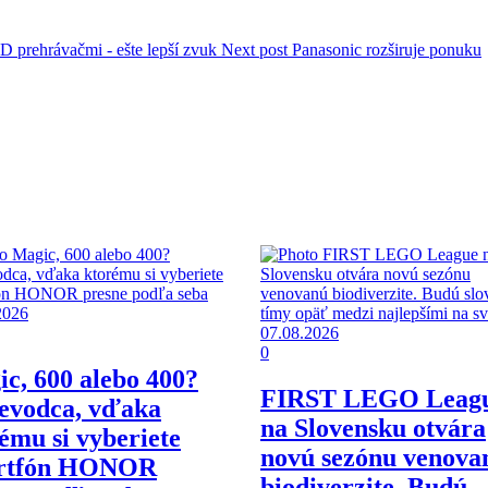
D prehrávačmi - ešte lepší zvuk
Next post
Panasonic rozširuje ponuku
2026
07.08.2026
0
c, 600 alebo 400?
FIRST LEGO Leag
evodca, vďaka
na Slovensku otvára
ému si vyberiete
novú sezónu venova
rtfón HONOR
biodiverzite. Budú