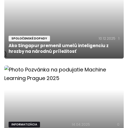
10.12.2025
1
SPOLOČENSKÉ DOPADY
Ako Singapur premenil umelú inteligenciu z
hrozby na národnú príležitosť
)
14.04.2025
0
INFORMATIZÁCIA