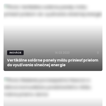
14.03.2023
0
INOVÁCIE
Vertikálne solárne panely môžu priniesť prielom
do využívania slnečnej energie