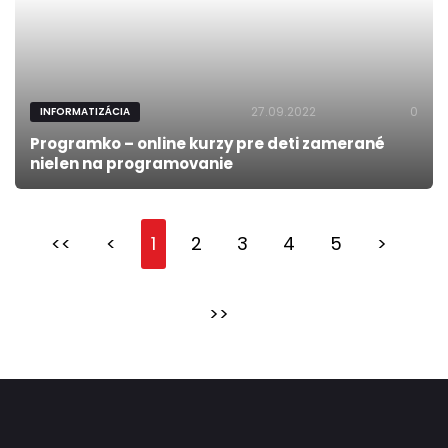
27.09.2022
0
INFORMATIZÁCIA
Programko – online kurzy pre deti zamerané
nielen na programovanie
<<
<
1
2
3
4
5
>
>>