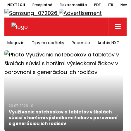
NEXTECH
Predplatné
Elektromobilita
PDF
ITR
Newsl
Magazín
Tipy na darčeky
Recenzie
Archív NXT
N
20.07.2026
0
Využívanie notebookov a tabletov v školách
súvisí s horšími výsledkami žiakov v porovnaní
s generáciou ich rodičov