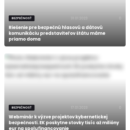
31.01.2023
0
BEZPEČNOSŤ
Riešenie pre bezpečnú hlasovú a dátovú
komunikáciu predstaviteľov štátu máme
priamo doma
17.01.2023
0
BEZPEČNOSŤ
Webminár k výzve projektov kybernetickej
bezpečnosti. EK poskytne stovky tisíc až milióny
eur na spolufinancovanie