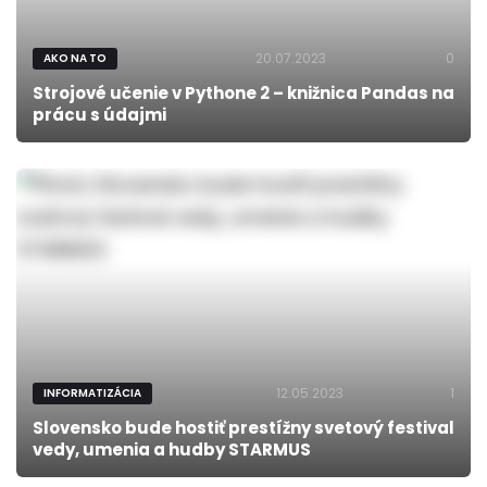
20.07.2023
0
AKO NA TO
Strojové učenie v Pythone 2 – knižnica Pandas na
prácu s údajmi
12.05.2023
1
INFORMATIZÁCIA
Slovensko bude hostiť prestížny svetový festival
vedy, umenia a hudby STARMUS