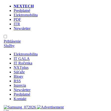
NEXTECH
Predplatné
Elektromobilita
PDF
ITR
Newsletter
Prihlásenie
Služby
Elektromobilita
IT GALA
IT Ročenka
NXTplus
Súťaže
Blogy
RSS
Inzercia
Newsletter
Predplatné
Kontakt