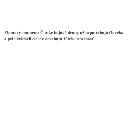
Zlomový moment: Čínske bojové drony už nepotrebujú človeka
a pri likvidácii cieľov dosahujú 100% úspešnosť