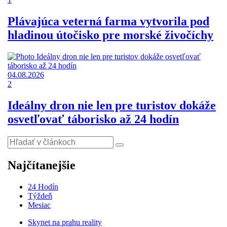
Plávajúca veterná farma vytvorila pod
hladinou útočisko pre morské živočíchy
04.08.2026
2
Ideálny dron nie len pre turistov dokáže
osvetľovať táborisko až 24 hodín
Najčítanejšie
24 Hodín
Týždeň
Mesiac
Skynet na prahu reality