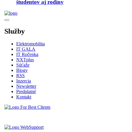
študentov aj rodiny
Služby
Elektromobilita
IT GALA
IT Ročenka
NXTplus
Súťaže
Blogy
RSS
Inzercia
Newsletter
Predplatné
Kontakt
Vytvorené spoločnosťou For Best Clients, s.r.o.