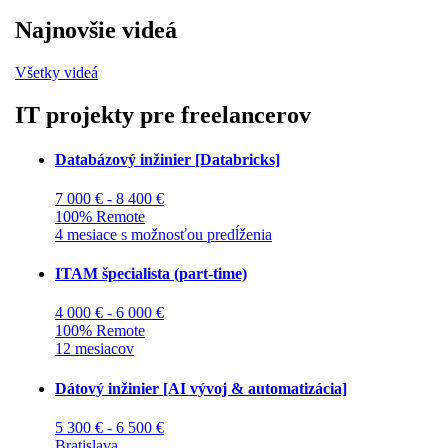
Najnovšie videá
Všetky videá
IT projekty pre freelancerov
Databázový inžinier [Databricks]
7 000 € - 8 400 €
100% Remote
4 mesiace s možnosťou predĺženia
ITAM špecialista (part-time)
4 000 € - 6 000 €
100% Remote
12 mesiacov
Dátový inžinier [AI vývoj & automatizácia]
5 300 € - 6 500 €
Bratislava