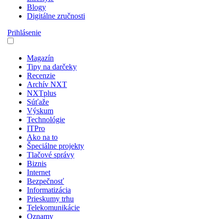
Blogy
Digitálne zručnosti
Prihlásenie
Magazín
Tipy na darčeky
Recenzie
Archív NXT
NXTplus
Súťaže
Výskum
Technológie
ITPro
Ako na to
Špeciálne projekty
Tlačové správy
Biznis
Internet
Bezpečnosť
Informatizácia
Prieskumy trhu
Telekomunikácie
Oznamy