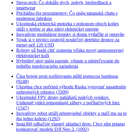
Stress-tech: Čo dokáže dych, pohyb, biofeedback a
smartwear
Prichádza éra prozumentov: Čo spája tatranskú chatu s
modernou fabrikou
Ukrajinská elektrická motorka s pohonom oboch kolies
slúži v teréne aj ako zdroj elektrickej energie
Inovatívne modulárne tenisky si doma vytlačíte aj opravíte
Vojak si v pivnici zostrojil nositeľný detektor dronov za
menej než 120 USD
Roboty už budú cítiť zranenia vďaka novej samoopravnej
elektronickej koži
Hybridný stroj spája razenie, vŕtanie a odstreľovanie do
jedného tunelovacieho zariadenia
Čína bojuje proti rozširovaniu púští pomocou bambusu
(9248)
Ukrajina chce početnú výhodu Ruska vyrovnať nasadením
ozbrojených robotov (3509)
Ukrajinské FPV drony naháňajú ruských vojakov.
Uniknuté videá pripomínajú zábery z počítačových hier.
(1547)
Inovatívny robot stráži priemyselné objekty a stačí mu na to
iba jedno koleso (1292)
Insta360 odhaľuje vlastný skladací dron. Chce ním priamo
konkurovať modelu DJI Neo 2. (1092)