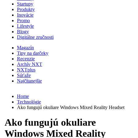
Startupy
Produkty
Inovácie
Promo
Lifestyle
Blogy
Digitálne zručnosti
Magazín
Tipy na darčeky
Recenzie
Archív NXT
NXTplus
Súťaže
Najčítanejšie
Home
Technológie
Ako fungujú okuliare Windows Mixed Reality Headset
Ako fungujú okuliare
Windows Mixed Reality