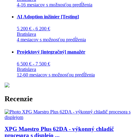
4-16 mesiacov s možnosťou predĺženia
AI Adoption inžinier [Testing]
5 200 € - 6 200 €
Bratislava
4 mesiacov s možnosťou predĺženia
Projektový [integračný] manažér
6 500 € - 7 500 €
Bratislava
12-60 mesiacov s možnosťou predĺženia
Recenzie
XPG Maestro Plus 62DA - výkonný chladič
procesora s displejo ...