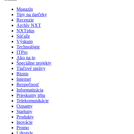
Magazín
Tipy na darčeky
Recenzie
Archív NXT
NXTplus
Súťaže
Výskum
Technológie
ITPro
Ako na to
Špeciálne projekty
Tlačové správy
Biznis
Internet
Bezpečnosť
Informatizácia
Prieskumy trhu
Telekomunikácie
Oznamy
Startupy
Produkty
Inovácie
Promo
Lifestyle