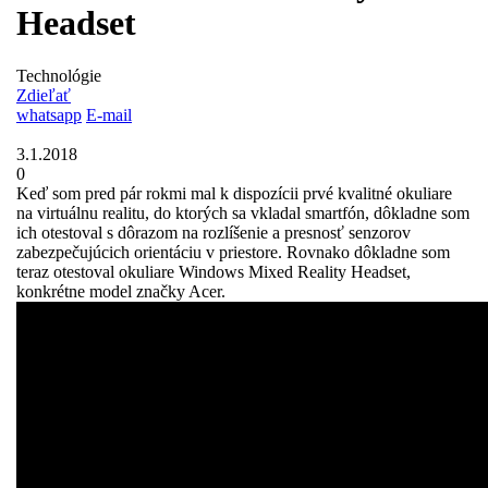
Headset
Technológie
Zdieľať
whatsapp
E-mail
3.1.2018
0
Keď som pred pár rokmi mal k dispozícii prvé kvalitné okuliare
na virtuálnu realitu, do ktorých sa vkladal smartfón, dôkladne som
ich otestoval s dôrazom na rozlíšenie a presnosť senzorov
zabezpečujúcich orientáciu v priestore. Rovnako dôkladne som
teraz otestoval okuliare Windows Mixed Reality Headset,
konkrétne model značky Acer.