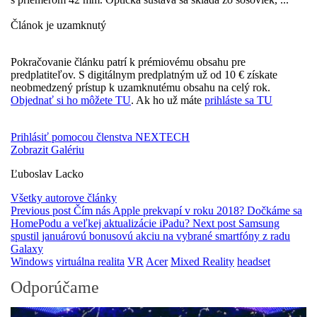
Článok je uzamknutý
Pokračovanie článku patrí k prémiovému obsahu pre
predplatiteľov. S digitálnym predplatným už od 10 € získate
neobmedzený prístup k uzamknutému obsahu na celý rok.
Objednať si ho môžete TU
. Ak ho už máte
prihláste sa TU
Prihlásiť pomocou členstva NEXTECH
Zobrazit Galériu
Ľuboslav Lacko
Všetky autorove články
Previous post
Čím nás Apple prekvapí v roku 2018? Dočkáme sa
HomePodu a veľkej aktualizácie iPadu?
Next post
Samsung
spustil januárovú bonusovú akciu na vybrané smartfóny z radu
Galaxy
Windows
virtuálna realita
VR
Acer
Mixed Reality
headset
Odporúčame