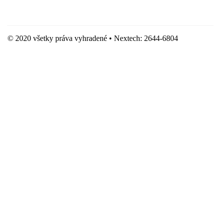
Hostingove služby poskytuje spoločnosť WebSupport, s.r.o.
© 2020 všetky práva vyhradené • Nextech: 2644-6804