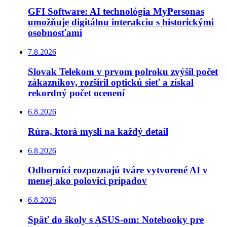
GFI Software: AI technológia MyPersonas
umožňuje digitálnu interakciu s historickými
osobnosťami
7.8.2026
Slovak Telekom v prvom polroku zvýšil počet
zákazníkov, rozšíril optickú sieť a získal
rekordný počet ocenení
6.8.2026
Rúra, ktorá myslí na každý detail
6.8.2026
Odborníci rozpoznajú tváre vytvorené AI v
menej ako polovici prípadov
6.8.2026
Späť do školy s ASUS-om: Notebooky pre