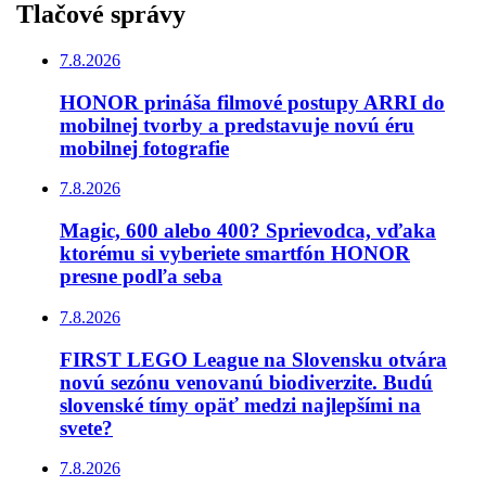
Tlačové správy
7.8.2026
HONOR prináša filmové postupy ARRI do
mobilnej tvorby a predstavuje novú éru
mobilnej fotografie
7.8.2026
Magic, 600 alebo 400? Sprievodca, vďaka
ktorému si vyberiete smartfón HONOR
presne podľa seba
7.8.2026
FIRST LEGO League na Slovensku otvára
novú sezónu venovanú biodiverzite. Budú
slovenské tímy opäť medzi najlepšími na
svete?
7.8.2026