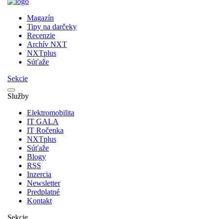
Magazín
Tipy na darčeky
Recenzie
Archív NXT
NXTplus
Súťaže
Sekcie
Služby
Elektromobilita
IT GALA
IT Ročenka
NXTplus
Súťaže
Blogy
RSS
Inzercia
Newsletter
Predplatné
Kontakt
Sekcie