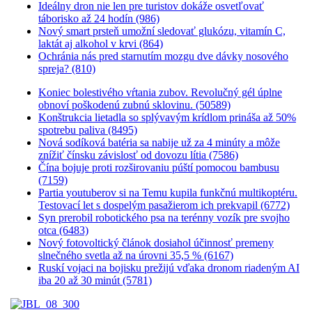
Ideálny dron nie len pre turistov dokáže osvetľovať
táborisko až 24 hodín (986)
Nový smart prsteň umožní sledovať glukózu, vitamín C,
laktát aj alkohol v krvi (864)
Ochránia nás pred starnutím mozgu dve dávky nosového
spreja? (810)
Koniec bolestivého vŕtania zubov. Revolučný gél úplne
obnoví poškodenú zubnú sklovinu. (50589)
Konštrukcia lietadla so splývavým krídlom prináša až 50%
spotrebu paliva (8495)
Nová sodíková batéria sa nabije už za 4 minúty a môže
znížiť čínsku závislosť od dovozu lítia (7586)
Čína bojuje proti rozširovaniu púští pomocou bambusu
(7159)
Partia youtuberov si na Temu kupila funkčnú multikoptéru.
Testovací let s dospelým pasažierom ich prekvapil (6772)
Syn prerobil robotického psa na terénny vozík pre svojho
otca (6483)
Nový fotovoltický článok dosiahol účinnosť premeny
slnečného svetla až na úrovni 35,5 % (6167)
Ruskí vojaci na bojisku prežijú vďaka dronom riadeným AI
iba 20 až 30 minút (5781)