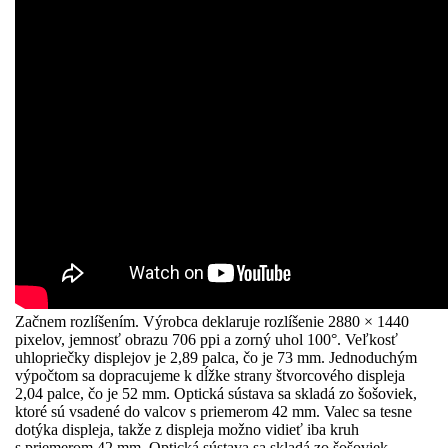
Začnem rozlíšením. Výrobca deklaruje rozlíšenie 2880 × 1440
pixelov, jemnosť obrazu 706 ppi a zorný uhol 100°. Veľkosť
uhlopriečky displejov je 2,89 palca, čo je 73 mm. Jednoduchým
výpočtom sa dopracujeme k dĺžke strany štvorcového displeja
2,04 palce, čo je 52 mm. Optická sústava sa skladá zo šošoviek,
ktoré sú vsadené do valcov s priemerom 42 mm. Valec sa tesne
dotýka displeja, takže z displeja možno vidieť iba kruh
s priemerom 42 mm. Optická sústava sa skladá zo šošoviek, ...