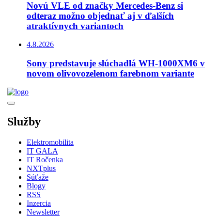
Novú VLE od značky Mercedes-Benz si
odteraz možno objednať aj v ďalších
atraktívnych variantoch
4.8.2026
Sony predstavuje slúchadlá WH-1000XM6 v
novom olivovozelenom farebnom variante
Služby
Elektromobilita
IT GALA
IT Ročenka
NXTplus
Súťaže
Blogy
RSS
Inzercia
Newsletter