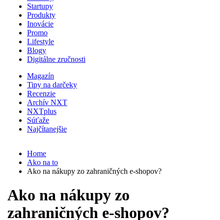
Startupy
Produkty
Inovácie
Promo
Lifestyle
Blogy
Digitálne zručnosti
Magazín
Tipy na darčeky
Recenzie
Archív NXT
NXTplus
Súťaže
Najčítanejšie
Home
Ako na to
Ako na nákupy zo zahraničných e-shopov?
Ako na nákupy zo
zahraničných e-shopov?