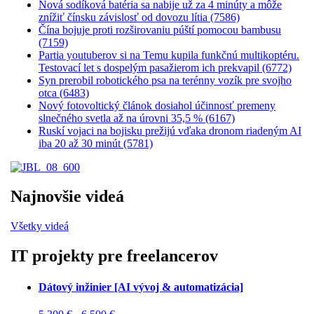
Nová sodíková batéria sa nabije už za 4 minúty a môže
znížiť čínsku závislosť od dovozu lítia (7586)
Čína bojuje proti rozširovaniu púští pomocou bambusu
(7159)
Partia youtuberov si na Temu kupila funkčnú multikoptéru.
Testovací let s dospelým pasažierom ich prekvapil (6772)
Syn prerobil robotického psa na terénny vozík pre svojho
otca (6483)
Nový fotovoltický článok dosiahol účinnosť premeny
slnečného svetla až na úrovni 35,5 % (6167)
Ruskí vojaci na bojisku prežijú vďaka dronom riadeným AI
iba 20 až 30 minút (5781)
Najnovšie videá
Všetky videá
IT projekty pre freelancerov
Dátový inžinier [AI vývoj & automatizácia]