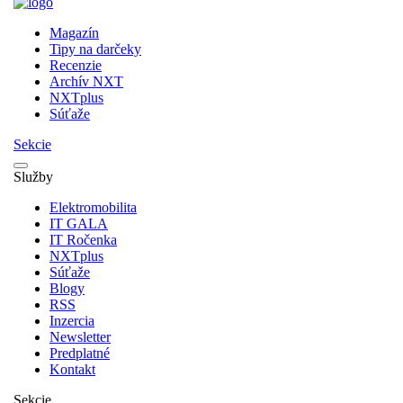
Magazín
Tipy na darčeky
Recenzie
Archív NXT
NXTplus
Súťaže
Sekcie
Služby
Elektromobilita
IT GALA
IT Ročenka
NXTplus
Súťaže
Blogy
RSS
Inzercia
Newsletter
Predplatné
Kontakt
Sekcie