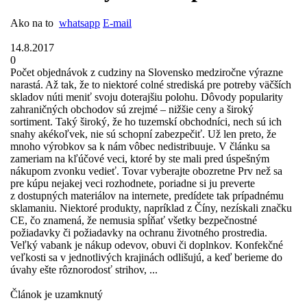
Ako na to
whatsapp
E-mail
14.8.2017
0
Počet objednávok z cudziny na Slovensko medziročne výrazne
narastá. Až tak, že to niektoré colné strediská pre potreby väčších
skladov núti meniť svoju doterajšiu polohu. Dôvody popularity
zahraničných obchodov sú zrejmé – nižšie ceny a široký
sortiment. Taký široký, že ho tuzemskí obchodníci, nech sú ich
snahy akékoľvek, nie sú schopní zabezpečiť. Už len preto, že
mnoho výrobkov sa k nám vôbec nedistribuuje. V článku sa
zameriam na kľúčové veci, ktoré by ste mali pred úspešným
nákupom zvonku vedieť. Tovar vyberajte obozretne Prv než sa
pre kúpu nejakej veci rozhodnete, poriadne si ju preverte
z dostupných materiálov na internete, predídete tak prípadnému
sklamaniu. Niektoré produkty, napríklad z Číny, nezískali značku
CE, čo znamená, že nemusia spĺňať všetky bezpečnostné
požiadavky či požiadavky na ochranu životného prostredia.
Veľký vabank je nákup odevov, obuvi či doplnkov. Konfekčné
veľkosti sa v jednotlivých krajinách odlišujú, a keď berieme do
úvahy ešte rôznorodosť strihov, ...
Článok je uzamknutý