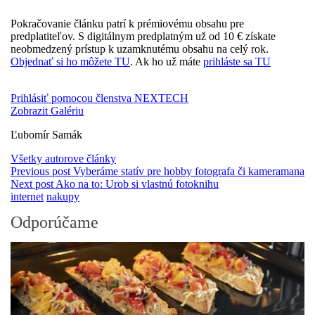
Pokračovanie článku patrí k prémiovému obsahu pre
predplatiteľov. S digitálnym predplatným už od 10 € získate
neobmedzený prístup k uzamknutému obsahu na celý rok.
Objednať si ho môžete TU
. Ak ho už máte
prihláste sa TU
Prihlásiť pomocou členstva NEXTECH
Zobrazit Galériu
Ľubomír Samák
Všetky autorove články
Previous post
Vyberáme statív pre hobby fotografa či kameramana
Next post
Ako na to: Urob si vlastnú fotoknihu
internet
nakupy
Odporúčame