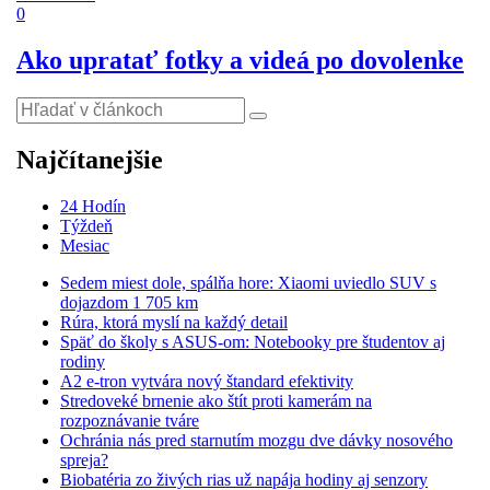
0
Ako upratať fotky a videá po dovolenke
Najčítanejšie
24 Hodín
Týždeň
Mesiac
Sedem miest dole, spálňa hore: Xiaomi uviedlo SUV s
dojazdom 1 705 km
Rúra, ktorá myslí na každý detail
Späť do školy s ASUS-om: Notebooky pre študentov aj
rodiny
A2 e-tron vytvára nový štandard efektivity
Stredoveké brnenie ako štít proti kamerám na
rozpoznávanie tváre
Ochránia nás pred starnutím mozgu dve dávky nosového
spreja?
Biobatéria zo živých rias už napája hodiny aj senzory