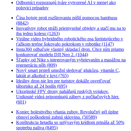
Odborníci rozpoznajú tváre vytvorené AI v menej ako
polovici prípadov
Čína bojuje proti rozširovaniu púští pomocou bambusu
(8842)
Inovatívny robot stráži priemyselné objekty a stačí mu na to
iba jedno koleso (1263)
Virálne video hybridného robotického psa šprintujúceho v
ťažkom teréne šokovalo pokrokom v robotike (1147)
Insta360 odhaľuje vlastný skladací dron. Chce ním priamo
konkurovať modelu DJI Neo 2. (1044)
Šľapky od Nike s integrovaným vyhrievaním a masážou na
regeneráciu nôh (809)
Nový smart prsteň umožní sledovať glukózu, vitamín C,
laktát aj alkohol v krvi (765)
Ideálny dron nie len pre turistov dokáže osvetľovať
táborisko až 24 hodín (695)
Ukrajinské FPV drony naháňajú ruských vojakov.
Uniknuté videá pripomínajú zábery z počítačových hier.
(601)
Koniec bolestivého vŕtania zubov. Revolučný gél úplne
obnoví poškodenú zubnú sklovinu. (50589)
Konštrukcia lietadla so splývavým krídlom prináša až 50%
spotrebu paliva (8495)