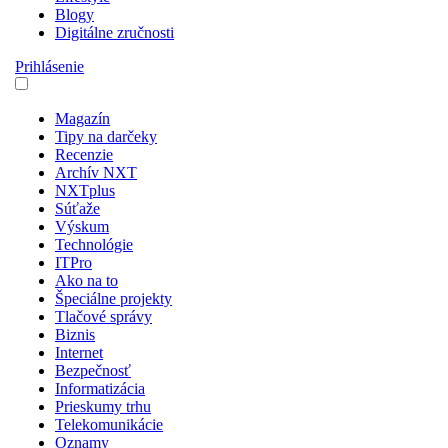
Blogy
Digitálne zručnosti
Prihlásenie
Magazín
Tipy na darčeky
Recenzie
Archív NXT
NXTplus
Súťaže
Výskum
Technológie
ITPro
Ako na to
Špeciálne projekty
Tlačové správy
Biznis
Internet
Bezpečnosť
Informatizácia
Prieskumy trhu
Telekomunikácie
Oznamy