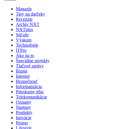
Magazín
Tipy na darčeky
Recenzie
Archív NXT
NXTplus
Súťaže
Výskum
Technológie
ITPro
Ako na to
Špeciálne projekty
Tlačové správy
Biznis
Internet
Bezpečnosť
Informatizácia
Prieskumy trhu
Telekomunikácie
Oznamy
Startupy
Produkty
Inovácie
Promo
Lifestyle