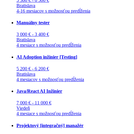
5 300 € - 6 500 €
Bratislava
4-16 mesiacov s možnosťou predĺženia
Manuálny tester
3 000 € - 3 400 €
Bratislava
4 mesiace s možnosťou predĺženia
AI Adoption inžinier [Testing]
5 200 € - 6 200 €
Bratislava
4 mesiacov s možnosťou predĺženia
Java/React AI Inžinier
7 000 € - 11 000 €
Viedeň
4 mesiace s možnosťou predĺženia
Projektový [integračný] manažér