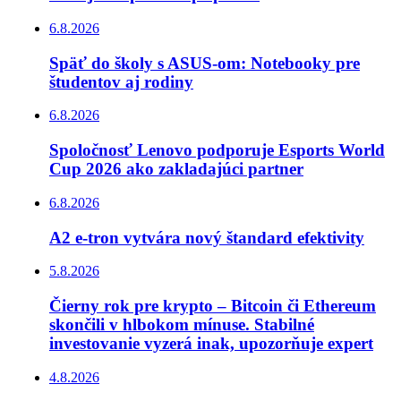
6.8.2026
Späť do školy s ASUS-om: Notebooky pre
študentov aj rodiny
6.8.2026
Spoločnosť Lenovo podporuje Esports World
Cup 2026 ako zakladajúci partner
6.8.2026
A2 e-tron vytvára nový štandard efektivity
5.8.2026
Čierny rok pre krypto – Bitcoin či Ethereum
skončili v hlbokom mínuse. Stabilné
investovanie vyzerá inak, upozorňuje expert
4.8.2026