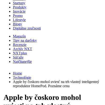
Startupy
Produkty
Inovácie
Promo
Lifestyle
Blogy
Digitálne zručnosti
Magazín
Tipy na darčeky
Recenzie
Archív NXT
NXTplus
Súťaže
Najčítanejšie
Home
Technológie
Apple by čoskoro mohol uviesť na trh vlastný inteligentný
reproduktor HomePod. Poznáme cenu
Apple by čoskoro mohol