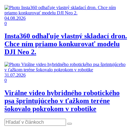
04.08.2026
0
Insta360 odhaľuje vlastný skladací dron.
Chce ním priamo konkurovať modelu
DJI Neo 2.
31.07.2026
0
Virálne video hybridného robotického
psa šprintujúceho v ťažkom teréne
šokovalo pokrokom v robotike