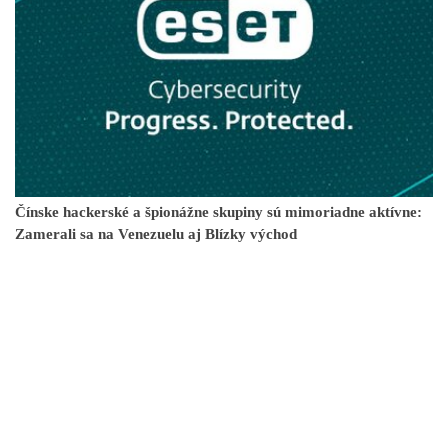
Čínske hackerské a špionážne skupiny sú mimoriadne aktívne:
Zamerali sa na Venezuelu aj Blízky východ