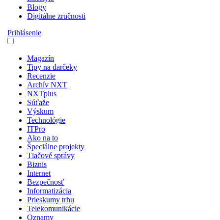
Blogy
Digitálne zručnosti
Prihlásenie
Magazín
Tipy na darčeky
Recenzie
Archív NXT
NXTplus
Súťaže
Výskum
Technológie
ITPro
Ako na to
Špeciálne projekty
Tlačové správy
Biznis
Internet
Bezpečnosť
Informatizácia
Prieskumy trhu
Telekomunikácie
Oznamy