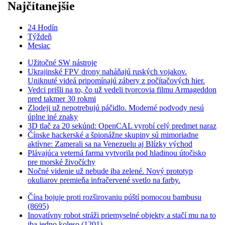
Najčítanejšie
24 Hodín
Týždeň
Mesiac
Užitočné SW nástroje
Ukrajinské FPV drony naháňajú ruských vojakov.
Uniknuté videá pripomínajú zábery z počítačových hier.
Vedci prišli na to, čo už vedeli tvorcovia filmu Armageddon
pred takmer 30 rokmi
Zlodeji už nepotrebujú páčidlo. Moderné podvody nesú
úplne iné znaky
3D tlač za 20 sekúnd: OpenCAL vyrobí celý predmet naraz
Čínske hackerské a špionážne skupiny sú mimoriadne
aktívne: Zamerali sa na Venezuelu aj Blízky východ
Plávajúca veterná farma vytvorila pod hladinou útočisko
pre morské živočíchy
Nočné videnie už nebude iba zelené. Nový prototyp
okuliarov premieňa infračervené svetlo na farby.
Čína bojuje proti rozširovaniu púští pomocou bambusu
(8695)
Inovatívny robot stráži priemyselné objekty a stačí mu na to
iba jedno koleso (1201)