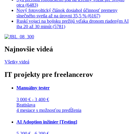
otca (6483)
Nový fotovoltický článok dosiahol účinnosť premeny
slnečného svetla až na úrovni 35,5 % (6167)
Ruskí vojaci na bojisku prežijú vďaka dronom riadeným AI
iba 20 až 30 minút (5781)
Najnovšie videá
Všetky videá
IT projekty pre freelancerov
Manuálny tester
3 000 € - 3 400 €
Bratislava
4 mesiace s možnosťou predĺženia
AI Adoption inžinier [Testing]
5 200 € - 6 200 €