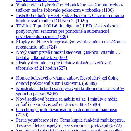
Virálne video hybridného robotického psa šprintujúceho v
ťažkom teréne šokovalo pokrokom v robotike (1136)
Insta360 odhaľuje vlastný skladací dron. Chce ním priamo
konkurovať modelu DJI Neo 2. (1020)
TP-Link Tapo L901-6: Inteligentný LED pásik s dvoma
pohybovými senzormi pre pohodlné a automatické
osvetlenie domácnosti (836)
Šľapky od Nike s integrovaným vyhrievaním a masážou na
regeneráciu nôh (724)
Nový smart prsteň umožní sledovať glukózu, vitamín C,
laktát aj alkohol v krvi (609)
Ideálny dron nie len pre turistov dokáže osvetľovať
táborisko až 24 hodín (527)
Koniec bolestivého vŕtania zubov. Revolučný gél úplne
obnoví poškodenú zubnú sklovinu. (50589)
Konštrukcia lietadla so splývavým krídlom prináša až 50%
spotrebu paliva (8495)
Nová sodíková batéria sa nabije už za 4 minúty a môže
znížiť čínsku závislosť od dovozu lítia (7586)
Čína bojuje proti rozširovaniu púští pomocou bambusu
(7159)
Partia youtuberov si na Temu kupila funkčnú multikoptéru.
Testovací let s dospelým pasažierom ich prekvapil (6772)
Syn prerobil robotického psa na terénny vozík pre svojho