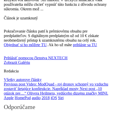
používatelia môžu chcieť vypnúť túto funkciu z dôvodu ochrany
súkromia. Okrem mož ...
Článok je uzamknutý
Pokračovanie článku patrí k prémiovému obsahu pre
predplatiteľov. S digitálnym predplatným už od 10 € získate
neobmedzený prístup k uzamknutému obsahu na celý rok.
Objednať si ho môžete TU
. Ak ho už máte
prihláste sa TU
Prihlásiť pomocou členstva NEXTECH
Zobrazit Galériu
Redakcia
Všetky autorove články
Previous post
Video: ModQuad - roj dronov schopný vo vzduchu
zostaviť lietajúce konštrukcie. Napríklad mosty
Next post
„10
otázok pre…“ Olivera Heilmera, vedúceho dizajnu značky MINI.
Apple
HomePod
audio
2018
iOS
Siri
Odporúčame