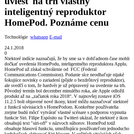
uviesť na trh vlastný
inteligentný reproduktor
HomePod. Poznáme cenu
Technológie
whatsapp
E-mail
24.1.2018
0
Niektoré indície naznačujú, že by sme sa v dohľadnom čase mohli
dočkať uvedenia HomePodu, inteligentného reproduktora Applu.
HomePod už získal schválenie od FCC (Federal
Communications Commission). Podanie síce neodhaľuje nijaké
šokujúce novinky o zariadení (pôjde o bezdrôtový reproduktor),
ale svedčí o tom, že hardvér je už pripravený na uvedenie na trh.
Pôvodný termín bol december minulého roka, ale Apple odložil
produkt až na „začiatok roka 2018“. V najnovšej zostave iOS
11.2.5 boli objavené nové ikony, ktoré môžu naznačovať niektoré
z funkcií súvisiacich s HomePodom. Konkrétne používatelia
zrejme budú môcť vytvárať vlastné scénare s podporou vypnutia
funkcie Siri. Filipe Espósito na Twitteri ukázal, že niektoré z ikon
obsahujú text "siri-off" v názvoch súborov. HomePod totiž
obsahuje hlasovú funkciu, umožňujúcu používateľom jednoducho
kedykoľvek aktivovať Siri hlasom. V určitých situáciách však