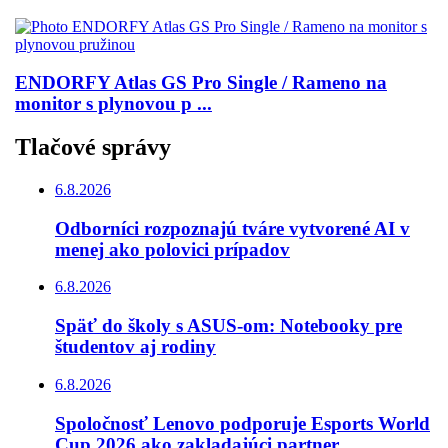
ENDORFY Atlas GS Pro Single / Rameno na
monitor s plynovou p ...
Tlačové správy
6.8.2026
Odborníci rozpoznajú tváre vytvorené AI v
menej ako polovici prípadov
6.8.2026
Späť do školy s ASUS-om: Notebooky pre
študentov aj rodiny
6.8.2026
Spoločnosť Lenovo podporuje Esports World
Cup 2026 ako zakladajúci partner