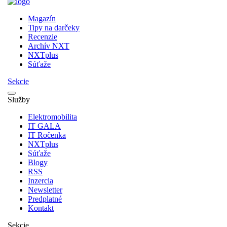
Magazín
Tipy na darčeky
Recenzie
Archív NXT
NXTplus
Súťaže
Sekcie
Služby
Elektromobilita
IT GALA
IT Ročenka
NXTplus
Súťaže
Blogy
RSS
Inzercia
Newsletter
Predplatné
Kontakt
Sekcie