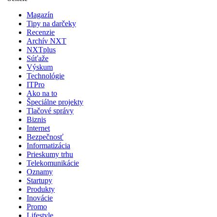
Magazín
Tipy na darčeky
Recenzie
Archív NXT
NXTplus
Súťaže
Výskum
Technológie
ITPro
Ako na to
Špeciálne projekty
Tlačové správy
Biznis
Internet
Bezpečnosť
Informatizácia
Prieskumy trhu
Telekomunikácie
Oznamy
Startupy
Produkty
Inovácie
Promo
Lifestyle