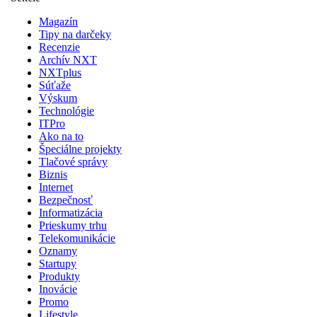
Magazín
Tipy na darčeky
Recenzie
Archív NXT
NXTplus
Súťaže
Výskum
Technológie
ITPro
Ako na to
Špeciálne projekty
Tlačové správy
Biznis
Internet
Bezpečnosť
Informatizácia
Prieskumy trhu
Telekomunikácie
Oznamy
Startupy
Produkty
Inovácie
Promo
Lifestyle