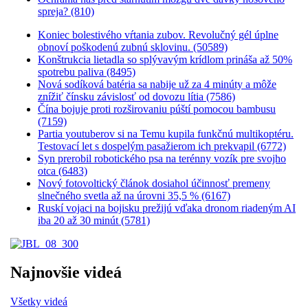
spreja? (810)
Koniec bolestivého vŕtania zubov. Revolučný gél úplne
obnoví poškodenú zubnú sklovinu. (50589)
Konštrukcia lietadla so splývavým krídlom prináša až 50%
spotrebu paliva (8495)
Nová sodíková batéria sa nabije už za 4 minúty a môže
znížiť čínsku závislosť od dovozu lítia (7586)
Čína bojuje proti rozširovaniu púští pomocou bambusu
(7159)
Partia youtuberov si na Temu kupila funkčnú multikoptéru.
Testovací let s dospelým pasažierom ich prekvapil (6772)
Syn prerobil robotického psa na terénny vozík pre svojho
otca (6483)
Nový fotovoltický článok dosiahol účinnosť premeny
slnečného svetla až na úrovni 35,5 % (6167)
Ruskí vojaci na bojisku prežijú vďaka dronom riadeným AI
iba 20 až 30 minút (5781)
Najnovšie videá
Všetky videá