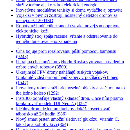
slúži v teréne aj ako zdroj elektrickej energie
Inovatívne modulárne tenisky si doma vytlačíte aj opravíte
Vojak si v pivnici zostrojil nositeľný detektor dronov za
menej než 120 USD
Roboty už budú cítiť zranenia vďaka novej samoopravnej
elektronickej koži
Hybridný stroj spája razenie, vŕtanie a odstreľovanie do
jedného tunelovacieho zariadenia
Čína bojuje proti rozširovaniu púští pomocou bambusu
(9248)
Ukrajina chce početnú výhodu Ruska vyrovnať nasadením
ozbrojených robotov (3509)
Ukrajinské FPV drony naháňajú ruských vojakov.
Uniknuté videá pripomínajú zábery z počítačových hier.
(1547)
Inovatívny robot stráži priemyselné objekty a stačí mu na to
iba jedno koleso (1292)
Insta360 odhaľuje vlastný skladací dron. Chce ním priamo
konkurovať modelu DJI Neo 2. (1092)
Ideálny dron nie len pre turistov dokáže osvetľovať
táborisko až 24 hodín (986)
Nový smart prsteň umožní sledovať glukózu, vitamín C,
laktát aj alkohol v krvi (864)
Ochránia nás pred starnutím mozgu dve dávky nosového