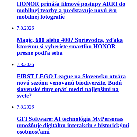
HONOR prináša filmové postupy ARRI do
mobilnej tvorby a predstavuje novú éru
mobilnej fotografie
7.8.2026
Magic, 600 alebo 400? Sprievodca, vďaka
ktorému si vyberiete smartfón HONOR
presne podľa seba
7.8.2026
FIRST LEGO League na Slovensku otvára
novú sezónu venovanú biodiverzite. Budú
slovenské tímy opäť medzi najlepšími na
svete?
7.8.2026
GFI Software: AI technológia MyPersonas
umožňuje digitálnu interakciu s historickými
osobnosťami