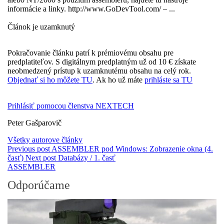
informácie a linky. http://www.GoDevTool.com/ – ...
Článok je uzamknutý
Pokračovanie článku patrí k prémiovému obsahu pre
predplatiteľov. S digitálnym predplatným už od 10 € získate
neobmedzený prístup k uzamknutému obsahu na celý rok.
Objednať si ho môžete TU
. Ak ho už máte
prihláste sa TU
Prihlásiť pomocou členstva NEXTECH
Peter Gašparovič
Všetky autorove články
Previous post
ASSEMBLER pod Windows: Zobrazenie okna (4.
časť)
Next post
Databázy / 1. časť
ASSEMBLER
Odporúčame