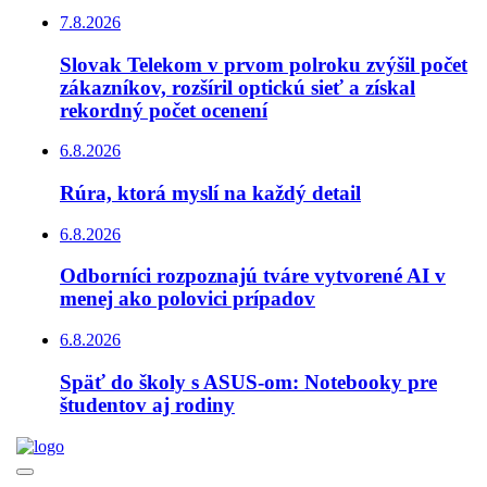
7.8.2026
Slovak Telekom v prvom polroku zvýšil počet
zákazníkov, rozšíril optickú sieť a získal
rekordný počet ocenení
6.8.2026
Rúra, ktorá myslí na každý detail
6.8.2026
Odborníci rozpoznajú tváre vytvorené AI v
menej ako polovici prípadov
6.8.2026
Späť do školy s ASUS-om: Notebooky pre
študentov aj rodiny