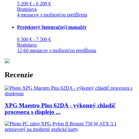
5 200 € - 6 200 €
Bratislava
4 mesiacov s možnosťou predĺženia
Projektový [integračný] manažér
6 500 € - 7 500 €
Bratislava
12-60 mesiacov s možnosťou predĺženia
Recenzie
XPG Maestro Plus 62DA - výkonný chladič
procesora s displejo ...