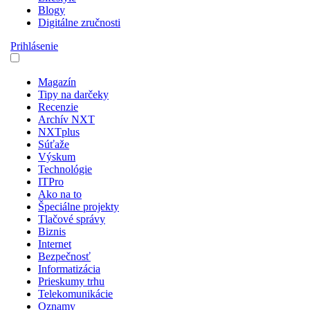
Blogy
Digitálne zručnosti
Prihlásenie
Magazín
Tipy na darčeky
Recenzie
Archív NXT
NXTplus
Súťaže
Výskum
Technológie
ITPro
Ako na to
Špeciálne projekty
Tlačové správy
Biznis
Internet
Bezpečnosť
Informatizácia
Prieskumy trhu
Telekomunikácie
Oznamy