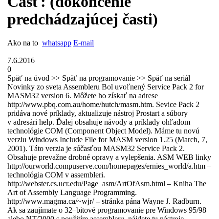
Časť: (dokončenie
predchádzajúcej časti)
Ako na to
whatsapp
E-mail
7.6.2016
0
Späť na úvod >> Späť na programovanie >> Späť na seriál
Novinky zo sveta Assembleru Bol uvoľnený Service Pack 2 for
MASM32 version 6. Môžete ho získať na adrese
http://www.pbq.com.au/home/hutch/masm.htm. Sevice Pack 2
pridáva nové príklady, aktualizuje nástroj Prostart a súbory
v adresári help. Ďalej obsahuje návody a príklady ohľadom
technológie COM (Component Object Model). Máme tu novú
verziu Windows Include File for MASM version 1.25 (March, 7,
2001). Táto verzia je súčasťou MASM32 Service Pack 2.
Obsahuje prevažne drobné opravy a vylepšenia. ASM WEB linky
http://ourworld.compuserve.com/homepages/ernies_world/a.htm –
technológia COM v assembleri.
http://webster.cs.ucr.edu/Page_asm/ArtOfAsm.html – Kniha The
Art of Assembly Language Programming.
http://www.magma.ca/~wjr/ – stránka pána Wayne J. Radburn.
Ak sa zaujímate o 32–bitové programovanie pre Windows 95/98
alebo NT/2000 s použitím assembleru, nájdete tu nástroje