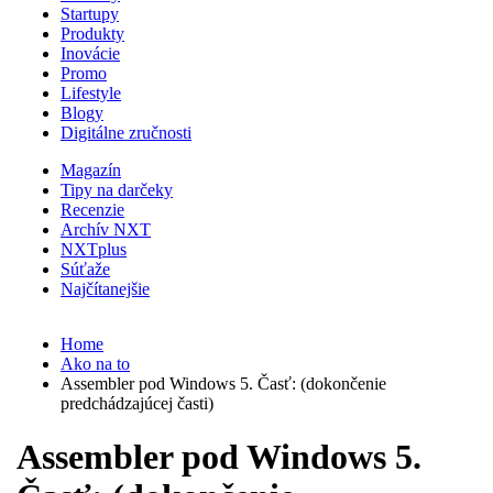
Startupy
Produkty
Inovácie
Promo
Lifestyle
Blogy
Digitálne zručnosti
Magazín
Tipy na darčeky
Recenzie
Archív NXT
NXTplus
Súťaže
Najčítanejšie
Home
Ako na to
Assembler pod Windows 5. Časť: (dokončenie
predchádzajúcej časti)
Assembler pod Windows 5.