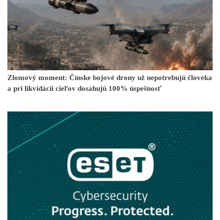
Zlomový moment: Čínske bojové drony už nepotrebujú človeka
a pri likvidácii cieľov dosahujú 100% úspešnosť