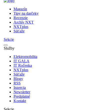
Magazín
Tipy na darčeky
Recenzie
Archív NXT
NXTplus
Súťaže
Sekcie
Služby
Elektromobilita
IT GALA
IT Ročenka
NXTplus
Súťaže
Blogy
RSS
Inzercia
Newsletter
Predplatné
Kontakt
Sekcie