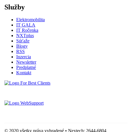
Služby
Elektromobilita
IT GALA
IT Ročenka
NXTplus
Súťaže
Blogy
RSS
Inzercia
Newsletter
Predplatné
Kontakt
Vytvorené spoločnosťou For Best Clients, s.r.o.
Hostingove služby poskytuje spoločnosť WebSupport, s.r.o.
© 2020 všetky práva vyhradené • Nextech: 2644-6804