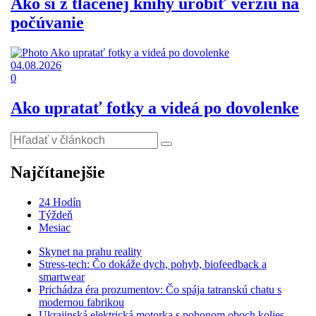
Ako si z tlačenej knihy urobiť verziu na
počúvanie
04.08.2026
0
Ako upratať fotky a videá po dovolenke
Najčítanejšie
24 Hodín
Týždeň
Mesiac
Skynet na prahu reality
Stress-tech: Čo dokáže dych, pohyb, biofeedback a
smartwear
Prichádza éra prozumentov: Čo spája tatranskú chatu s
modernou fabrikou
Ukrajinská elektrická motorka s pohonom oboch kolies