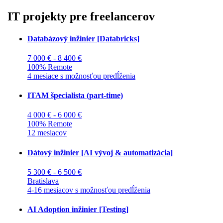
IT projekty pre freelancerov
Databázový inžinier [Databricks]
7 000 € - 8 400 €
100% Remote
4 mesiace s možnosťou predĺženia
ITAM špecialista (part-time)
4 000 € - 6 000 €
100% Remote
12 mesiacov
Dátový inžinier [AI vývoj & automatizácia]
5 300 € - 6 500 €
Bratislava
4-16 mesiacov s možnosťou predĺženia
AI Adoption inžinier [Testing]