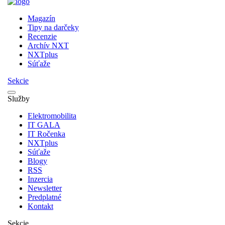
Magazín
Tipy na darčeky
Recenzie
Archív NXT
NXTplus
Súťaže
Sekcie
Služby
Elektromobilita
IT GALA
IT Ročenka
NXTplus
Súťaže
Blogy
RSS
Inzercia
Newsletter
Predplatné
Kontakt
Sekcie