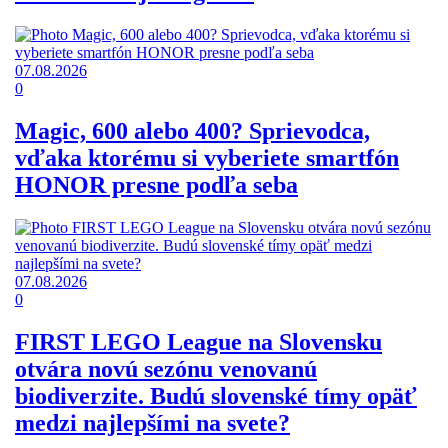
07.08.2026
0
Magic, 600 alebo 400? Sprievodca,
vďaka ktorému si vyberiete smartfón
HONOR presne podľa seba
07.08.2026
0
FIRST LEGO League na Slovensku
otvára novú sezónu venovanú
biodiverzite. Budú slovenské tímy opäť
medzi najlepšími na svete?