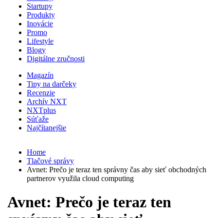
Startupy
Produkty
Inovácie
Promo
Lifestyle
Blogy
Digitálne zručnosti
Magazín
Tipy na darčeky
Recenzie
Archív NXT
NXTplus
Súťaže
Najčítanejšie
Home
Tlačové správy
Avnet: Prečo je teraz ten správny čas aby sieť obchodných
partnerov využila cloud computing
Avnet: Prečo je teraz ten