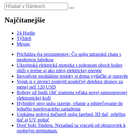
Najčítanejšie
24 Hodín
Týždeň
Mesiac
Prichádza éra prozumentov: Čo spája tatranskú chatu s
modernou fabrikou
Ukrajinská elektrická motorka s pohonom oboch kolies
slúži v teréne aj ako zdroj elektrickej energie
Inovatívne modulárne tenisky si doma vytlačíte aj opravíte
Vojak si v pivnici zostrojil nositeľný detektor dronov za
menej než 120 USD
Roboty už budú cítiť zranenia vďaka novej samoopravnej
elektronickej koži
Hybridný stroj spája razenie, vŕtanie a odstreľovanie do
jedného tunelovacieho zariadenia
Unikátna stolová tlačiareň spája farebnú 3D tlač, reliéfnu
tlač aj UV potlač
Dosť bolo Tinderu. Nezadaní sa vracajú od obrazoviek k
osobným stretnutiam.