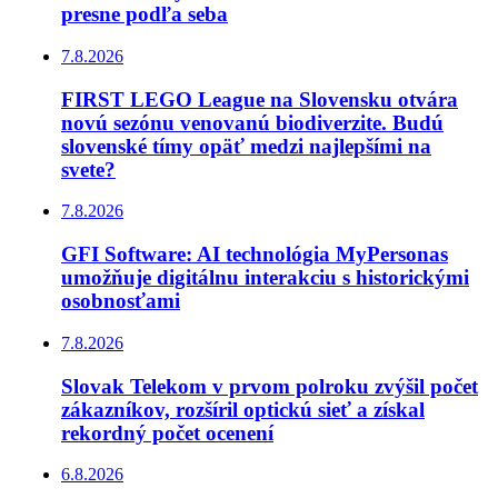
presne podľa seba
7.8.2026
FIRST LEGO League na Slovensku otvára
novú sezónu venovanú biodiverzite. Budú
slovenské tímy opäť medzi najlepšími na
svete?
7.8.2026
GFI Software: AI technológia MyPersonas
umožňuje digitálnu interakciu s historickými
osobnosťami
7.8.2026
Slovak Telekom v prvom polroku zvýšil počet
zákazníkov, rozšíril optickú sieť a získal
rekordný počet ocenení
6.8.2026