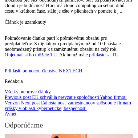
cloudu je budúcnosť Hoci má cloud computing za sebou dlhú
cestu v krátkom čase, stále je ešte v plienkach v pomere k j ...
Článok je uzamknutý
Pokračovanie článku patrí k prémiovému obsahu pre
predplatiteľov. S digitálnym predplatným už od 10 € získate
neobmedzený prístup k uzamknutému obsahu na celý rok.
Objednať si ho môžete TU
. Ak ho už máte
prihláste sa TU
Prihlásiť pomocou členstva NEXTECH
Redakcia
Všetky autorove články
Previous post
EK schválila prevzatie spoločnosti Yahoo firmou
Verizon
Next post
Ľahostajnosť zamestnancov spôsobuje firmám
vrásky v oblasti kybernetickej bezpečnosti
Avnet
Odporúčame