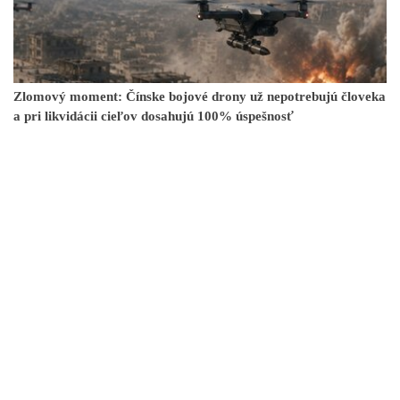
Zlomový moment: Čínske bojové drony už nepotrebujú človeka
a pri likvidácii cieľov dosahujú 100% úspešnosť