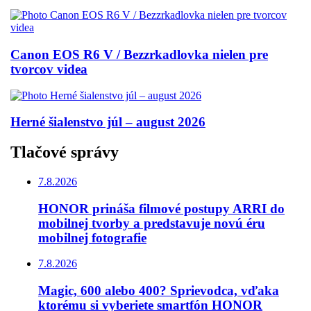
Canon EOS R6 V / Bezzrkadlovka nielen pre
tvorcov videa
Herné šialenstvo júl – august 2026
Tlačové správy
7.8.2026
HONOR prináša filmové postupy ARRI do
mobilnej tvorby a predstavuje novú éru
mobilnej fotografie
7.8.2026
Magic, 600 alebo 400? Sprievodca, vďaka
ktorému si vyberiete smartfón HONOR