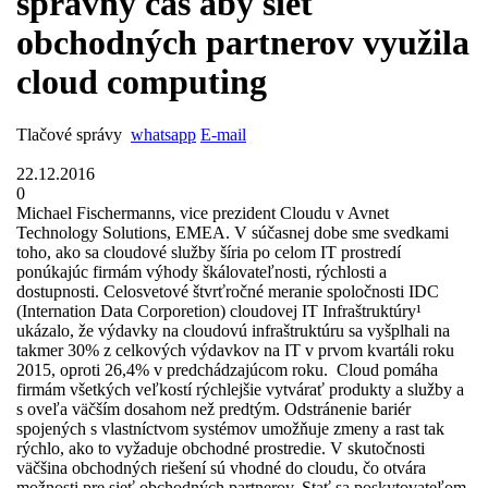
správny čas aby sieť
obchodných partnerov využila
cloud computing
Tlačové správy
whatsapp
E-mail
22.12.2016
0
Michael Fischermanns, vice prezident Cloudu v Avnet
Technology Solutions, EMEA. V súčasnej dobe sme svedkami
toho, ako sa cloudové služby šíria po celom IT prostredí
ponúkajúc firmám výhody škálovateľnosti, rýchlosti a
dostupnosti. Celosvetové štvrťročné meranie spoločnosti IDC
(Internation Data Corporetion) cloudovej IT Infraštruktúry¹
ukázalo, že výdavky na cloudovú infraštruktúru sa vyšplhali na
takmer 30% z celkových výdavkov na IT v prvom kvartáli roku
2015, oproti 26,4% v predchádzajúcom roku. Cloud pomáha
firmám všetkých veľkostí rýchlejšie vytvárať produkty a služby a
s oveľa väčším dosahom než predtým. Odstránenie bariér
spojených s vlastníctvom systémov umožňuje zmeny a rast tak
rýchlo, ako to vyžaduje obchodné prostredie. V skutočnosti
väčšina obchodných riešení sú vhodné do cloudu, čo otvára
možnosti pre sieť obchodných partnerov. Stať sa poskytovateľom