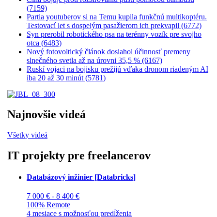
(7159)
Partia youtuberov si na Temu kupila funkčnú multikoptéru.
Testovací let s dospelým pasažierom ich prekvapil (6772)
Syn prerobil robotického psa na terénny vozík pre svojho
otca (6483)
Nový fotovoltický článok dosiahol účinnosť premeny
slnečného svetla až na úrovni 35,5 % (6167)
Ruskí vojaci na bojisku prežijú vďaka dronom riadeným AI
iba 20 až 30 minút (5781)
Najnovšie videá
Všetky videá
IT projekty pre freelancerov
Databázový inžinier [Databricks]
7 000 € - 8 400 €
100% Remote
4 mesiace s možnosťou predĺženia