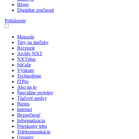
Blogy
Digitálne zručnosti
Prihlásenie
Magazín
Tipy na darčeky
Recenzie
Archív NXT
NXTplus
Súťaže
Výskum
Technológie
ITPro
Ako na to
Špeciálne projekty
Tlačové správy
Biznis
Internet
Bezpečnosť
Informatizácia
Prieskumy trhu
Telekomunikácie
Oznamy