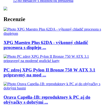
12-60 mesiacov s možnosťou predĺženia
Recenzie
XPG Maestro Plus 62DA - výkonný chladič
procesora s displejo ...
PC zdroj XPG Pylon II Bronze 750 W ATX 3.1
pripravený na mod ...
Orava Capella-1B: reproduktory k PC aj do
obývačky s dobrými ...