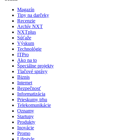
Magazín
Tipy na darčeky
Recenzie
Archív NXT
NXTplus
Súťaže
Výskum
Technológie
ITPro
Ako na to
Špeciálne projekty
Tlačové správy
Biznis
Internet
Bezpečnosť
Informatizácia
Prieskumy trhu
Telekomunikácie
Oznamy
Startupy
Produkty
Inovácie
Promo
Lifestyle