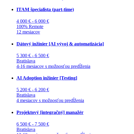
ITAM špecialista (part-time)
4 000 € - 6 000 €
100% Remote
12 mesiacov
Dátový inžinier [AI vývoj & automatizácia]
5 300 € - 6 500 €
Bratislava
4-16 mesiacov s možnosťou predĺženia
AI Adoption inžinier [Testing]
5 200 € - 6 200 €
Bratislava
4 mesiacov s možnosťou predĺženia
Projektový [integračný] manažér
6 500 € - 7 500 €
Bratislava