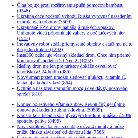
Čína bojuje proti rozširovaniu púští pomocou bambusu
(9248)
Ukrajina chce početnú výhodu Ruska vyrovnať nasadením
ozbrojených robotov (3509)
Ukrajinské FPV drony naháňajú ruských vojakov.
Uniknuté videá pripomínajú zábery z počítačových hier.
(1547)
Inovatívny robot stráži priemyselné objekty a stačí mu na to
iba jedno koleso (1292)
Insta360 odhaľuje vlastný skladací dron. Chce ním priamo
konkurovať modelu DJI Neo 2. (1092)
Ideálny dron nie len pre turistov dokáže osvetľovať
táborisko až 24 hodín (986)
Nový smart prsteň umožní sledovať glukózu, vitamín C,
laktát aj alkohol v krvi (864)
Ochránia nás pred starnutím mozgu dve dávky nosového
spreja? (810)
Koniec bolestivého vŕtania zubov. Revolučný gél úplne
obnoví poškodenú zubnú sklovinu. (50589)
Konštrukcia lietadla so splývavým krídlom prináša až 50%
spotrebu paliva (8495)
Nová sodíková batéria sa nabije už za 4 minúty a môže
znížiť čínsku závislosť od dovozu lítia (7586)
Čína bojuje proti rozširovaniu púští pomocou bambusu