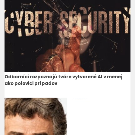
Odborníci rozpoznajú tváre vytvorené AI v menej
ako polovici prípadov