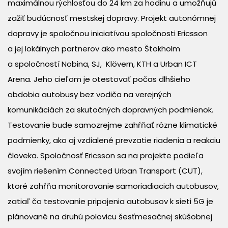
maximálnou rýchlosťou do 24 km za hodinu a umožňujú
zažiť budúcnosť mestskej dopravy. Projekt autonómnej
dopravy je spoločnou iniciatívou spoločnosti Ericsson
a jej lokálnych partnerov ako mesto Štokholm
a spoločností Nobina, SJ, Klövern, KTH a Urban ICT
Arena. Jeho cieľom je otestovať počas dlhšieho
obdobia autobusy bez vodiča na verejných
komunikáciách za skutočných dopravných podmienok.
Testovanie bude samozrejme zahŕňať rôzne klimatické
podmienky, ako aj vzdialené prevzatie riadenia a reakciu
človeka. Spoločnosť Ericsson sa na projekte podieľa
svojím riešením Connected Urban Transport (CUT),
ktoré zahŕňa monitorovanie samoriadiacich autobusov,
zatiaľ čo testovanie pripojenia autobusov k sieti 5G je
plánované na druhú polovicu šesťmesačnej skúšobnej