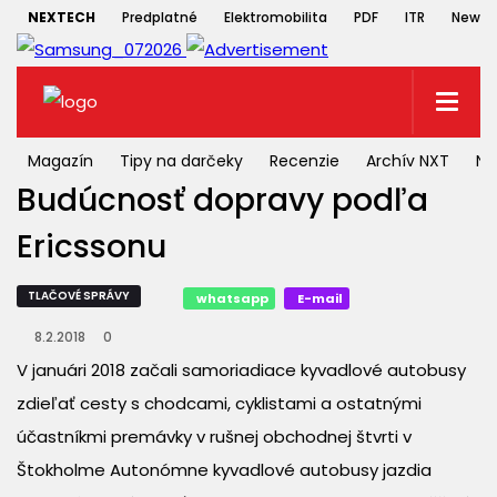
NEXTECH
Predplatné
Elektromobilita
PDF
ITR
Newsle
Magazín
Tipy na darčeky
Recenzie
Archív NXT
NX
Budúcnosť dopravy podľa
Ericssonu
TLAČOVÉ SPRÁVY
whatsapp
E-mail
8.2.2018
0
V januári 2018 začali samoriadiace kyvadlové autobusy
zdieľať cesty s chodcami, cyklistami a ostatnými
účastníkmi premávky v rušnej obchodnej štvrti v
Štokholme Autonómne kyvadlové autobusy jazdia