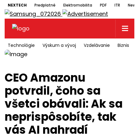
NEXTECH
Predplatné
Elektromobilita
PDF
ITR
Newsl
Technológie
Výskum a vývoj
Vzdelávanie
Biznis
CEO Amazonu
potvrdil, čoho sa
všetci obávali: Ak sa
neprispôsobíte, tak
vás AI nahradí