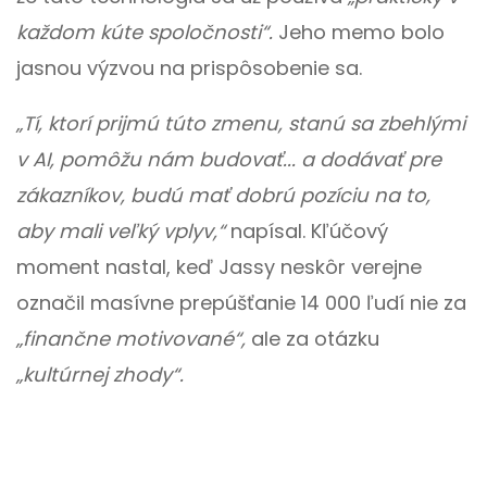
každom kúte spoločnosti“.
Jeho memo bolo
jasnou výzvou na prispôsobenie sa.
„Tí, ktorí prijmú túto zmenu, stanú sa zbehlými
v AI, pomôžu nám budovať... a dodávať pre
zákazníkov, budú mať dobrú pozíciu na to,
aby mali veľký vplyv,“
napísal. Kľúčový
moment nastal, keď Jassy neskôr verejne
označil masívne prepúšťanie 14 000 ľudí nie za
„finančne motivované“,
ale za otázku
„kultúrnej zhody“.