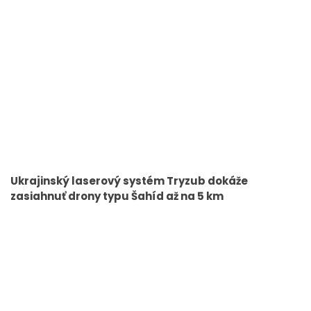
Ukrajinský laserový systém Tryzub dokáže
zasiahnuť drony typu Šahíd až na 5 km