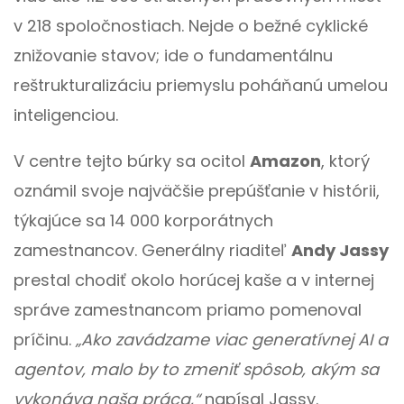
v 218 spoločnostiach. Nejde o bežné cyklické
znižovanie stavov; ide o fundamentálnu
reštrukturalizáciu priemyslu poháňanú umelou
inteligenciou.
V centre tejto búrky sa ocitol
Amazon
, ktorý
oznámil svoje najväčšie prepúšťanie v histórii,
týkajúce sa 14 000 korporátnych
zamestnancov. Generálny riaditeľ
Andy Jassy
prestal chodiť okolo horúcej kaše a v internej
správe zamestnancom priamo pomenoval
príčinu.
„Ako zavádzame viac generatívnej AI a
agentov, malo by to zmeniť spôsob, akým sa
vykonáva naša práca,“
napísal Jassy.