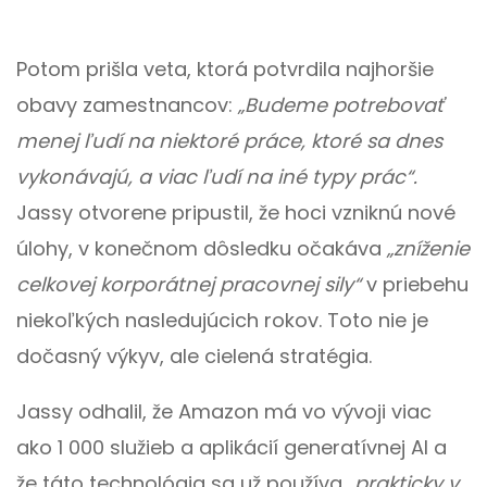
Potom prišla veta, ktorá potvrdila najhoršie
obavy zamestnancov:
„Budeme potrebovať
menej ľudí na niektoré práce, ktoré sa dnes
vykonávajú, a viac ľudí na iné typy prác“.
Jassy otvorene pripustil, že hoci vzniknú nové
úlohy, v konečnom dôsledku očakáva
„zníženie
celkovej korporátnej pracovnej sily“
v priebehu
niekoľkých nasledujúcich rokov. Toto nie je
dočasný výkyv, ale cielená stratégia.
Jassy odhalil, že Amazon má vo vývoji viac
ako 1 000 služieb a aplikácií generatívnej AI a
že táto technológia sa už používa
„prakticky v