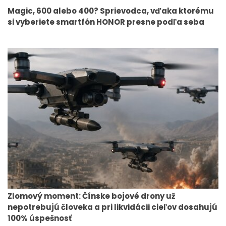
Magic, 600 alebo 400? Sprievodca, vďaka ktorému
si vyberiete smartfón HONOR presne podľa seba
Zlomový moment: Čínske bojové drony už
nepotrebujú človeka a pri likvidácii cieľov dosahujú
100% úspešnosť