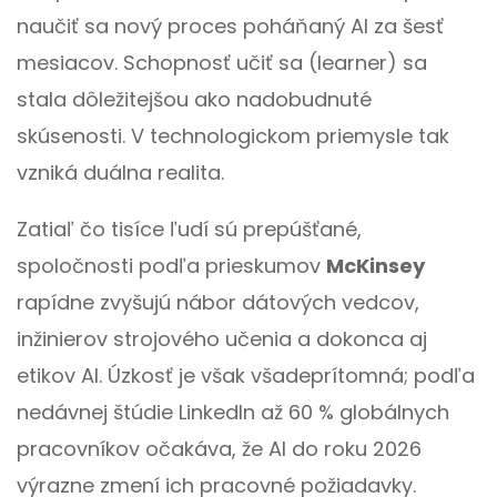
naučiť sa nový proces poháňaný AI za šesť
mesiacov. Schopnosť učiť sa (learner) sa
stala dôležitejšou ako nadobudnuté
skúsenosti. V technologickom priemysle tak
vzniká duálna realita.
Zatiaľ čo tisíce ľudí sú prepúšťané,
spoločnosti podľa prieskumov
McKinsey
rapídne zvyšujú nábor dátových vedcov,
inžinierov strojového učenia a dokonca aj
etikov AI. Úzkosť je však všadeprítomná; podľa
nedávnej štúdie LinkedIn až 60 % globálnych
pracovníkov očakáva, že AI do roku 2026
výrazne zmení ich pracovné požiadavky.