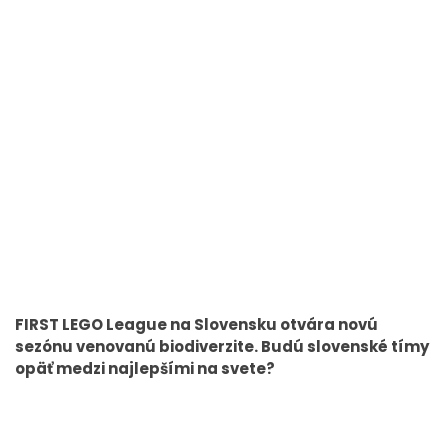
FIRST LEGO League na Slovensku otvára novú
sezónu venovanú biodiverzite. Budú slovenské tímy
opäť medzi najlepšími na svete?