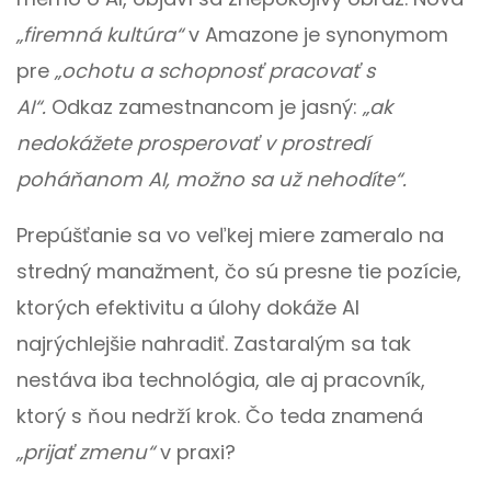
„firemná kultúra“
v Amazone je synonymom
pre
„ochotu a schopnosť pracovať s
AI“.
Odkaz zamestnancom je jasný:
„ak
nedokážete prosperovať v prostredí
poháňanom AI, možno sa už nehodíte“.
Prepúšťanie sa vo veľkej miere zameralo na
stredný manažment, čo sú presne tie pozície,
ktorých efektivitu a úlohy dokáže AI
najrýchlejšie nahradiť. Zastaralým sa tak
nestáva iba technológia, ale aj pracovník,
ktorý s ňou nedrží krok. Čo teda znamená
„prijať zmenu“
v praxi?