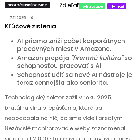
Zdieľať
SPOLOČENSKÉ DOPADY
whatsapp
E-mail
7.11.2025
0
Kľúčové zistenia
AI priamo zníži počet korporátnych
pracovných miest v Amazone.
Amazon prepája
"firemnú kultúru"
so
schopnosťou pracovať s AI.
Schopnosť učiť sa nové AI nástroje je
teraz cennejšia ako seniorita.
Technologický sektor zažil v roku 2025
brutálnu vlnu prepúšťania, ktorá sa
nepodobala na nič, čo sme videli predtým.
Nezávislé monitorovacie weby zaznamenali
viac ako 112 000 stratených pracovných miest