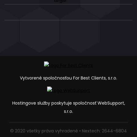
Vytvorené spoločnosťou For Best Clients, s.r.o.
Hostingove služby poskytuje spoločnosť WebSupport,
s.r.o.
© 2020 všetky práva vyhradené • Nextech: 2644-6804