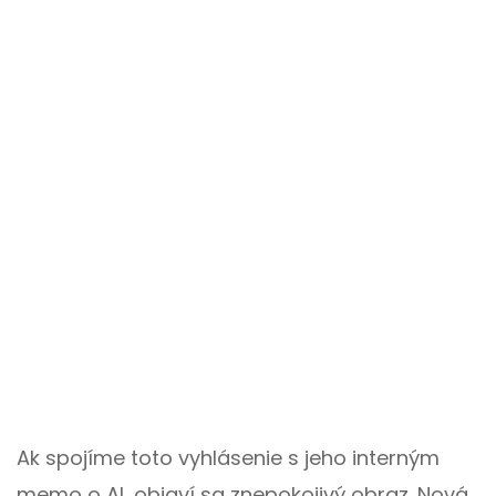
Ak spojíme toto vyhlásenie s jeho interným
memo o AI, objaví sa znepokojivý obraz. Nová