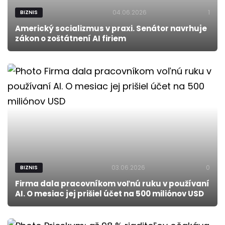
04.06.2026
1
BIZNIS
Americký socializmus v praxi. Senátor navrhuje
zákon o zoštátnení AI firiem
03.06.2026
0
BIZNIS
Firma dala pracovníkom voľnú ruku v používaní
AI. O mesiac jej prišiel účet na 500 miliónov USD