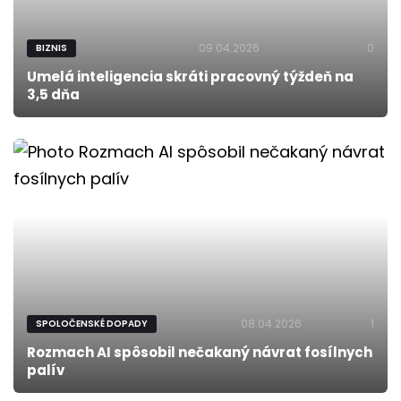
09.04.2026
0
BIZNIS
Umelá inteligencia skráti pracovný týždeň na
3,5 dňa
08.04.2026
1
SPOLOČENSKÉ DOPADY
Rozmach AI spôsobil nečakaný návrat fosílnych
palív