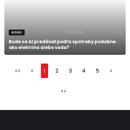
18.03.2026
0
BIZNIS
Bude sa AI predávať podľa spotreby podobne
ako elektrina alebo voda?
<<
<
1
2
3
4
5
>
>>