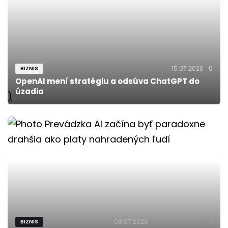
15.07.2026
0
BIZNIS
OpenAI mení stratégiu a odsúva ChatGPT do
úzadia
)
08.07.2026
1
BIZNIS