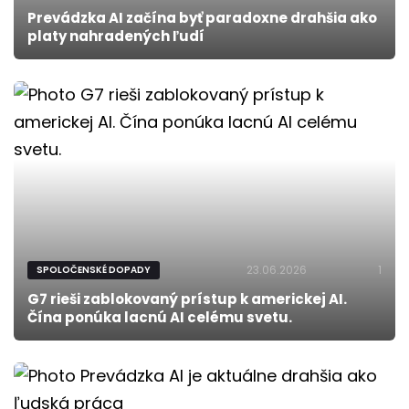
Prevádzka AI začína byť paradoxne drahšia ako
platy nahradených ľudí
23.06.2026
1
SPOLOČENSKÉ DOPADY
G7 rieši zablokovaný prístup k americkej AI.
Čína ponúka lacnú AI celému svetu.