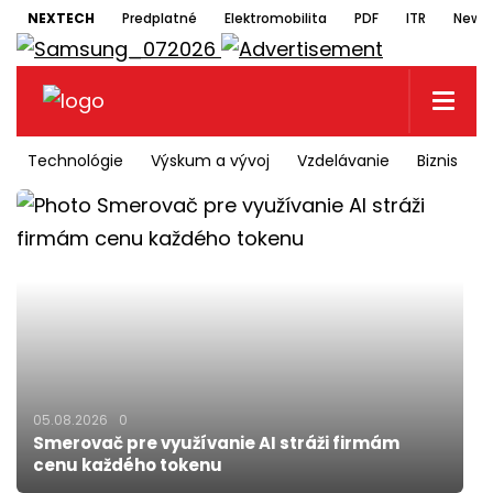
NEXTECH
Predplatné
Elektromobilita
PDF
ITR
Newsl
Technológie
Výskum a vývoj
Vzdelávanie
Biznis
05.08.2026
0
Smerovač pre využívanie AI stráži firmám
cenu každého tokenu