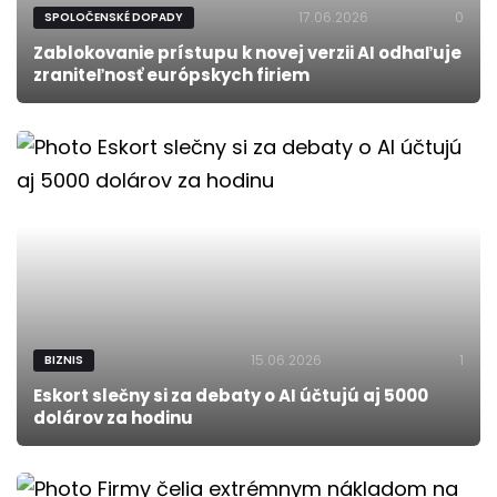
17.06.2026
0
SPOLOČENSKÉ DOPADY
Zablokovanie prístupu k novej verzii AI odhaľuje
zraniteľnosť európskych firiem
15.06.2026
1
BIZNIS
Eskort slečny si za debaty o AI účtujú aj 5000
dolárov za hodinu