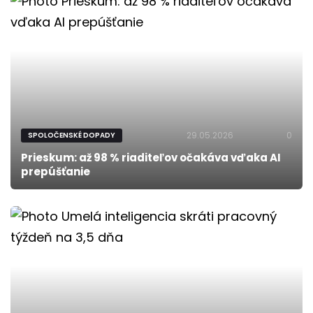
29.05.2026
0
SPOLOČENSKÉ DOPADY
Prieskum: až 98 % riaditeľov očakáva vďaka AI
prepúšťanie