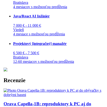
Bratislava
4 mesiacov s možnosťou predĺženia
Java/React AI Inžinier
7 000 € - 11 000 €
Viedeň
4 mesiace s možnosťou predĺženia
Projektový [integračný] manažér
6 500 € - 7 500 €
Bratislava
12-60 mesiacov s možnosťou predĺženia
Recenzie
Orava Capella-1B: reproduktory k PC aj do