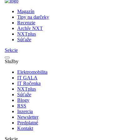
Magazín
Tipy na darčeky
Recenzie
Archív NXT
NXTplus
Súťaže
Sekcie
Služby
Elektromobilita
IT GALA
IT Ročenka
NXTplus
Súťaže
Blogy
RSS
Inzercia
Newsletter
Predplatné
Kontakt
Sekcie