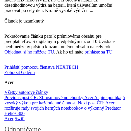
desetihodinovou výdrž na baterii, která uživatelům umožní
pracovat po celý den. Kromě vysoké výdrži n ...
Článok je uzamknutý
Pokračovanie článku patrí k prémiovému obsahu pre
predplatiteľov. S digitálnym predplatným už od 10 € získate
neobmedzený prístup k uzamknutému obsahu na celý rok.
Objednať si ho môžete TU
. Ak ho už máte
prihláste sa TU
Prihlásiť pomocou členstva NEXTECH
Zobrazit Galériu
Acer
Všetky autorove články
Previous post
ČR: Zbrusu nové notebooky Acer Aspire ponúkajú
vysoký výkon pre každodenné činnosti
Next post
ČR: Acer
rozširuje rady svojich herných notebookov o výkonný Predator
Helios 300
Acer
Swift
Odporúčame