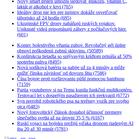
Nový smart prsteň umožní sledovať glukózu, vitamín C,
laktát aj alkohol v krvi (765)
Ideálny dron nie len pre turistov dokáže osvetľovať
táborisko až 24 hodín (695)
Ukrajinské FPV drony naháňajú ruských vojakov.
Uniknuté videá pripomínajú zábery z počítačových hier.
(601)
Koniec bolestivého vŕtania zubov. Revolučný gél úplne
obnoví poškodenú zubnú sklovinu. (50589)
Konštrukcia lietadla so splývavým krídlom prináša až 50%
spotrebu paliva (8495)
Nová sodíková batéria sa nabije už za 4 minúty a môže
znížiť čínsku závislosť od dovozu lítia (7586)
Čína bojuje proti rozširovaniu púští pomocou bambusu
(7159)
Partia youtuberov si na Temu kupila funkčnú multikoptéru.
Testovací let s dospelým pasažierom ich prekvapil (6772)
Syn prerobil robotického psa na terénny vozík pre svojho
otca (6483)
Nový fotovoltický článok dosiahol účinnosť premeny
slnečného svetla až na úrovni 35,5 % (6167)
Ruskí vojaci na bojisku prežijú vďaka dronom riadeným AI
iba 20 až 30 minút (5781)