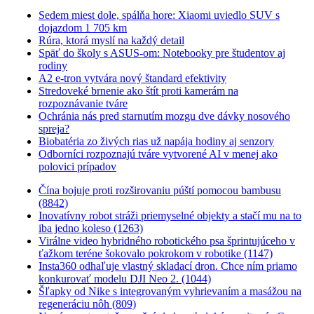
Sedem miest dole, spálňa hore: Xiaomi uviedlo SUV s
dojazdom 1 705 km
Rúra, ktorá myslí na každý detail
Späť do školy s ASUS-om: Notebooky pre študentov aj
rodiny
A2 e-tron vytvára nový štandard efektivity
Stredoveké brnenie ako štít proti kamerám na
rozpoznávanie tváre
Ochránia nás pred starnutím mozgu dve dávky nosového
spreja?
Biobatéria zo živých rias už napája hodiny aj senzory
Odborníci rozpoznajú tváre vytvorené AI v menej ako
polovici prípadov
Čína bojuje proti rozširovaniu púští pomocou bambusu
(8842)
Inovatívny robot stráži priemyselné objekty a stačí mu na to
iba jedno koleso (1263)
Virálne video hybridného robotického psa šprintujúceho v
ťažkom teréne šokovalo pokrokom v robotike (1147)
Insta360 odhaľuje vlastný skladací dron. Chce ním priamo
konkurovať modelu DJI Neo 2. (1044)
Šľapky od Nike s integrovaným vyhrievaním a masážou na
regeneráciu nôh (809)