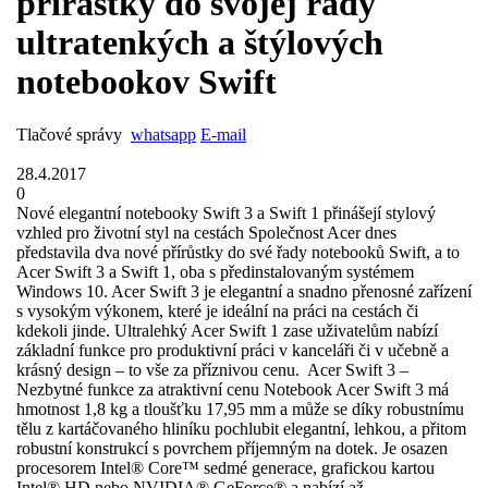
prírastky do svojej rady
ultratenkých a štýlových
notebookov Swift
Tlačové správy
whatsapp
E-mail
28.4.2017
0
Nové elegantní notebooky Swift 3 a Swift 1 přinášejí stylový
vzhled pro životní styl na cestách Společnost Acer dnes
představila dva nové přírůstky do své řady notebooků Swift, a to
Acer Swift 3 a Swift 1, oba s předinstalovaným systémem
Windows 10. Acer Swift 3 je elegantní a snadno přenosné zařízení
s vysokým výkonem, které je ideální na práci na cestách či
kdekoli jinde. Ultralehký Acer Swift 1 zase uživatelům nabízí
základní funkce pro produktivní práci v kanceláři či v učebně a
krásný design – to vše za příznivou cenu. Acer Swift 3 –
Nezbytné funkce za atraktivní cenu Notebook Acer Swift 3 má
hmotnost 1,8 kg a tloušťku 17,95 mm a může se díky robustnímu
tělu z kartáčovaného hliníku pochlubit elegantní, lehkou, a přitom
robustní konstrukcí s povrchem příjemným na dotek. Je osazen
procesorem Intel® Core™ sedmé generace, grafickou kartou
Intel® HD nebo NVIDIA® GeForce® a nabízí až