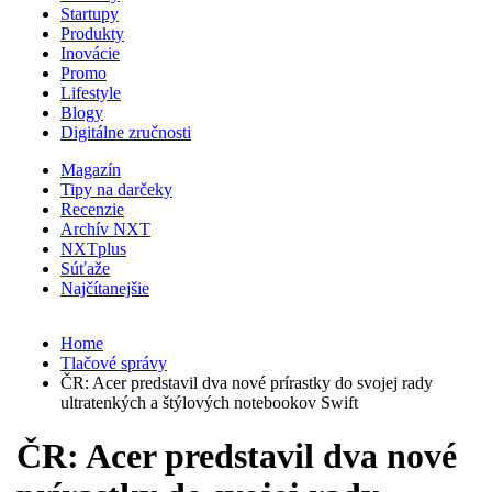
Startupy
Produkty
Inovácie
Promo
Lifestyle
Blogy
Digitálne zručnosti
Magazín
Tipy na darčeky
Recenzie
Archív NXT
NXTplus
Súťaže
Najčítanejšie
Home
Tlačové správy
ČR: Acer predstavil dva nové prírastky do svojej rady
ultratenkých a štýlových notebookov Swift
ČR: Acer predstavil dva nové