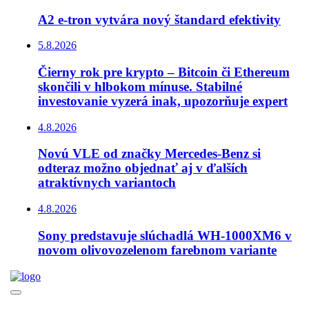
A2 e-tron vytvára nový štandard efektivity
5.8.2026
Čierny rok pre krypto – Bitcoin či Ethereum
skončili v hlbokom mínuse. Stabilné
investovanie vyzerá inak, upozorňuje expert
4.8.2026
Novú VLE od značky Mercedes-Benz si
odteraz možno objednať aj v ďalších
atraktívnych variantoch
4.8.2026
Sony predstavuje slúchadlá WH-1000XM6 v
novom olivovozelenom farebnom variante