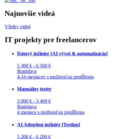
Najnovšie videá
Všetky videá
IT projekty pre freelancerov
Dátový inžinier [AI vývoj & automatizácia]
5 300 € - 6 500 €
Bratislava
4-16 mesiacov s možnosťou predĺženia
Manuálny tester
3 000 € - 3 400 €
Bratislava
4 mesiace s možnosťou predĺženia
AI Adoption inžinier [Testing]
5 200 € - 6 200 €