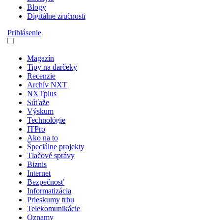
Blogy
Digitálne zručnosti
Prihlásenie
Magazín
Tipy na darčeky
Recenzie
Archív NXT
NXTplus
Súťaže
Výskum
Technológie
ITPro
Ako na to
Špeciálne projekty
Tlačové správy
Biznis
Internet
Bezpečnosť
Informatizácia
Prieskumy trhu
Telekomunikácie
Oznamy