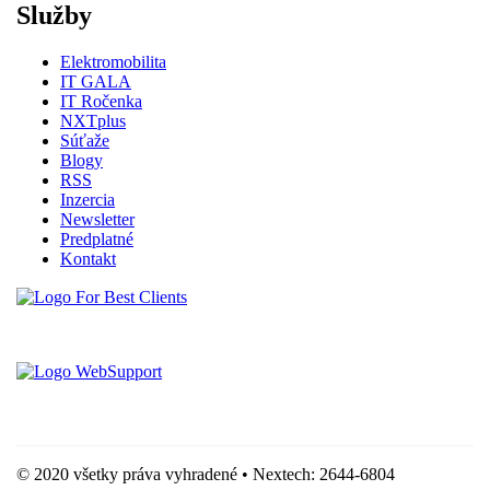
Služby
Elektromobilita
IT GALA
IT Ročenka
NXTplus
Súťaže
Blogy
RSS
Inzercia
Newsletter
Predplatné
Kontakt
Vytvorené spoločnosťou For Best Clients, s.r.o.
Hostingove služby poskytuje spoločnosť WebSupport, s.r.o.
© 2020 všetky práva vyhradené • Nextech: 2644-6804