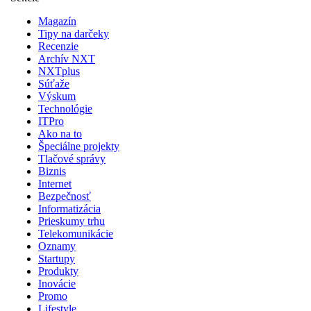
Magazín
Tipy na darčeky
Recenzie
Archív NXT
NXTplus
Súťaže
Výskum
Technológie
ITPro
Ako na to
Špeciálne projekty
Tlačové správy
Biznis
Internet
Bezpečnosť
Informatizácia
Prieskumy trhu
Telekomunikácie
Oznamy
Startupy
Produkty
Inovácie
Promo
Lifestyle