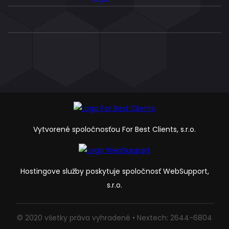
Vytvorené spoločnosťou For Best Clients, s.r.o.
Hostingove služby poskytuje spoločnosť WebSupport,
s.r.o.
© 2020 všetky práva vyhradené • Nextech: 2644-6804