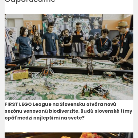
FIRST LEGO League na Slovensku otvára novú
sezónu venovanú biodiverzite. Budú slovenské tímy
opäť medzi najlepšími na svete?