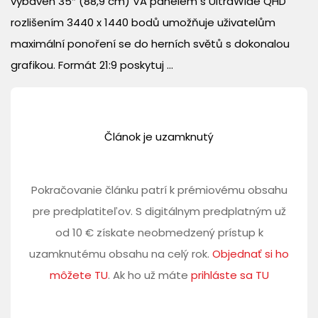
vybaven 35″ (88,9 cm) VA panelem s UltraWide QHD
rozlišením 3440 x 1440 bodů umožňuje uživatelům
maximální ponoření se do herních světů s dokonalou
grafikou. Formát 21:9 poskytuj ...
Článok je uzamknutý
Pokračovanie článku patrí k prémiovému obsahu
pre predplatiteľov. S digitálnym predplatným už
od 10 € získate neobmedzený prístup k
uzamknutému obsahu na celý rok.
Objednať si ho
môžete TU
. Ak ho už máte
prihláste sa TU