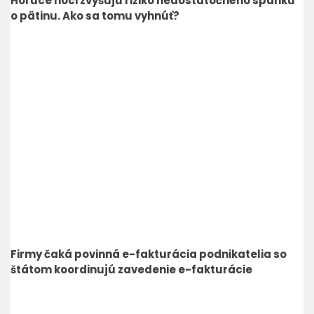
Horúce noci zvyšujú riziko nedostatočného spánku
o pätinu. Ako sa tomu vyhnúť?
Firmy čaká povinná e-fakturácia podnikatelia so
štátom koordinujú zavedenie e-fakturácie