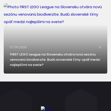
07.08.2026
0
FIRST LEGO League na Slovensku otvára novú sezónu
venovanú biodiverzite. Budú slovenské tímy opäť medzi
najlepšími na svete?