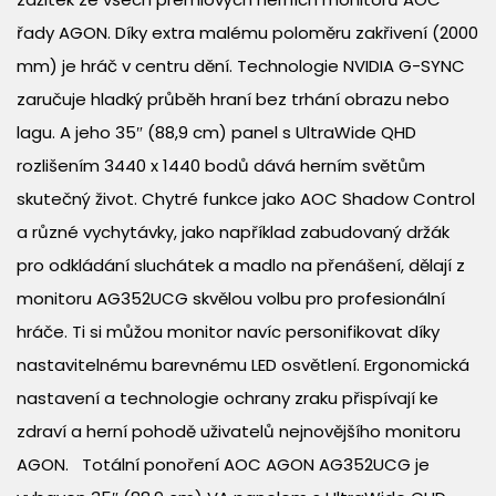
řady AGON. Díky extra malému poloměru zakřivení (2000
mm) je hráč v centru dění. Technologie NVIDIA G-SYNC
zaručuje hladký průběh hraní bez trhání obrazu nebo
lagu. A jeho 35″ (88,9 cm) panel s UltraWide QHD
rozlišením 3440 x 1440 bodů dává herním světům
skutečný život. Chytré funkce jako AOC Shadow Control
a různé vychytávky, jako například zabudovaný držák
pro odkládání sluchátek a madlo na přenášení, dělají z
monitoru AG352UCG skvělou volbu pro profesionální
hráče. Ti si můžou monitor navíc personifikovat díky
nastavitelnému barevnému LED osvětlení. Ergonomická
nastavení a technologie ochrany zraku přispívají ke
zdraví a herní pohodě uživatelů nejnovějšího monitoru
AGON. Totální ponoření AOC AGON AG352UCG je