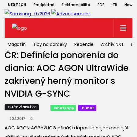
NEXTECH
Predplatné
Elektromobilita
PDF
ITR
Newsle
Magazín
Tipy na darčeky
Recenzie
Archív NXT
NX
ČR: Definícia ponorenia do
diania: AOC AGON UltraWide
zakrivený herný monitor s
NVIDIA G-SYNC
TLAČOVÉ SPRÁVY
whatsapp
E-mail
20.1.2017
0
AOC AGON AG352UCG přináší doposud nejdokonalejší
zážitek ze všech prémiových herních monitorů AOC