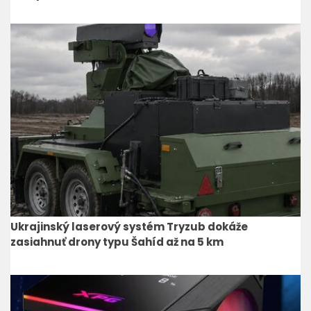
Ukrajinský laserový systém Tryzub dokáže
zasiahnuť drony typu Šahíd až na 5 km