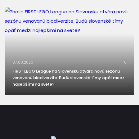
07.08.2026
0
FIRST LEGO League na Slovensku otvára novú sezónu
venovanú biodiverzite. Budú slovenské tímy opäť medzi
najlepšími na svete?