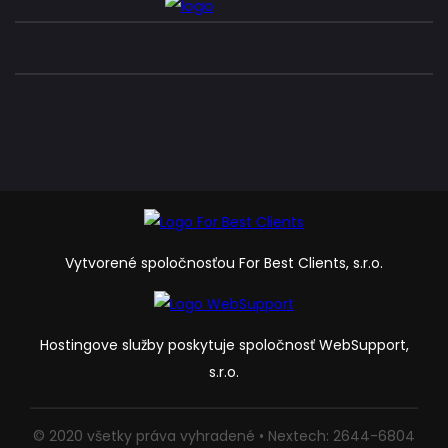
Vytvorené spoločnosťou For Best Clients, s.r.o.
Hostingove služby poskytuje spoločnosť WebSupport,
s.r.o.
© 2020 všetky práva vyhradené • Nextech: 2644-6804