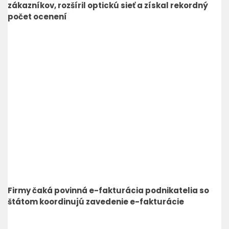
zákazníkov, rozšíril optickú sieť a získal rekordný
počet ocenení
Firmy čaká povinná e-fakturácia podnikatelia so
štátom koordinujú zavedenie e-fakturácie