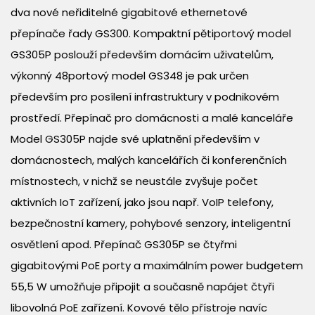
dva nové neřiditelné gigabitové ethernetové
přepínače řady GS300. Kompaktní pětiportový model
GS305P poslouží především domácím uživatelům,
výkonný 48portový model GS348 je pak určen
především pro posílení infrastruktury v podnikovém
prostředí. Přepínač pro domácnosti a malé kanceláře
Model GS305P najde své uplatnění především v
domácnostech, malých kancelářích či konferenčních
místnostech, v nichž se neustále zvyšuje počet
aktivních IoT zařízení, jako jsou např. VoIP telefony,
bezpečnostní kamery, pohybové senzory, inteligentní
osvětlení apod. Přepínač GS305P se čtyřmi
gigabitovými PoE porty a maximálním power budgetem
55,5 W umožňuje připojit a současně napájet čtyři
libovolná PoE zařízení. Kovové tělo přístroje navíc