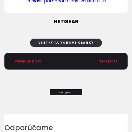
Prihlásiť pomocou členstva NEXTECH
NETGEAR
VŠETKY AUTOROVE ČLÁNKY
Previous post
Next post
netgear
Odporúčame