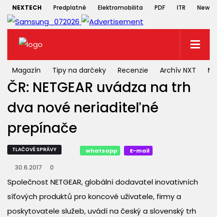
NEXTECH
Predplatné
Elektromobilita
PDF
ITR
Newsle
Magazín
Tipy na darčeky
Recenzie
Archív NXT
NX
ČR: NETGEAR uvádza na trh
dva nové neriaditeľné
prepínače
TLAČOVÉ SPRÁVY
whatsapp
E-mail
30.6.2017
0
Společnost NETGEAR, globální dodavatel inovativních
síťových produktů pro koncové uživatele, firmy a
poskytovatele služeb, uvádí na český a slovenský trh