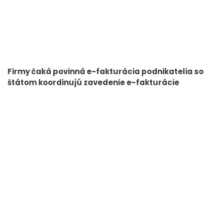
Firmy čaká povinná e-fakturácia podnikatelia so
štátom koordinujú zavedenie e-fakturácie