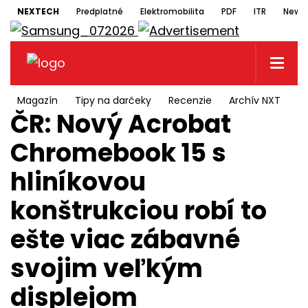
NEXTECH
Predplatné
Elektromobilita
PDF
ITR
Newsl
Magazín
Tipy na darčeky
Recenzie
Archív NXT
N
ČR: Nový Acrobat
Chromebook 15 s
hliníkovou
konštrukciou robí to
ešte viac zábavné
svojim veľkým
displejom