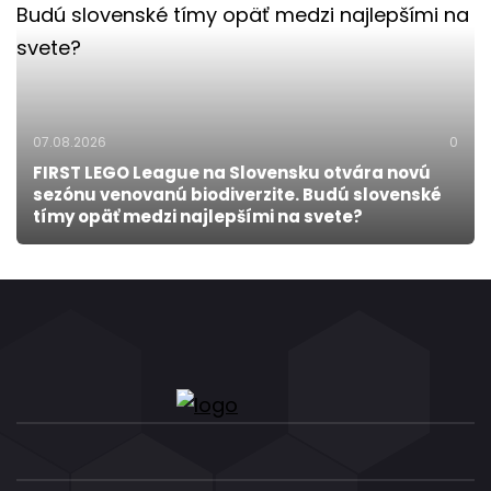
07.08.2026
0
FIRST LEGO League na Slovensku otvára novú
sezónu venovanú biodiverzite. Budú slovenské
tímy opäť medzi najlepšími na svete?