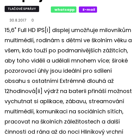
TLAČOVÉ SPRÁVY
whatsapp
E-mail
30.8.2017
0
15,6" Full HD IPS[i] displej umožňuje milovníkům
multimédií, rodinám s dětmi ve školním věku a
všem, kdo touží po podmanivějších zážitcích,
aby toho viděli a udělali mnohem více; široké
pozorovací úhly jsou ideální pro sdílení
obsahu s ostatními Extrémně dlouhá až
12hodinová[ii] výdrž na baterii přináší možnost
vychutnat si aplikace, zábavu, streamování
multimédií, komunikaci na sociálních sítích,
pracovat na školních záležitostech a další
činnosti od rána až do noci Hliníkový vrchní