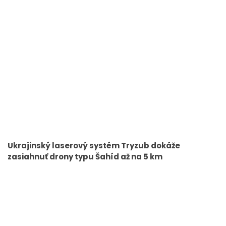
Ukrajinský laserový systém Tryzub dokáže
zasiahnuť drony typu Šahíd až na 5 km