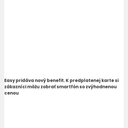
Easy pridáva nový benefit. K predplatenej karte si
zákazníci môžu zobrať smartfón so zvýhodnenou
cenou