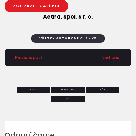
ZOBRAZIT GALÉRIU
Aetna, spol. s r. o.
VŠETKY AUTOROVE ČLÁNKY
Previous post
Next post
AOC
monitor
B2B
P1
Odporúčame