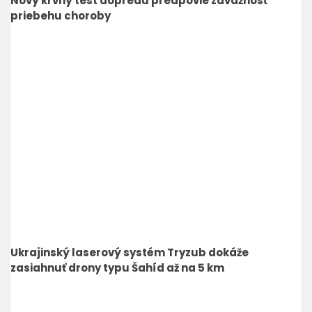
Nový krvný test dopredu predpovie závažnosť
priebehu choroby
Ukrajinský laserový systém Tryzub dokáže
zasiahnuť drony typu Šahíd až na 5 km