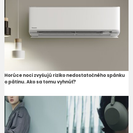
Horúce noci zvyšujú riziko nedostatočného spánku
o pätinu. Ako sa tomu vyhnúť?