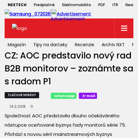
NEXTECH
Predplatné
Elektromobilita
PDF
ITR
Newsle
Magazín
Tipy na darčeky
Recenzie
Archív NXT
NX
CZ: AOC predstavilo nový rad
B2B monitorov – zoznámte sa
s radom P1
TLAČOVÉ SPRÁVY
whatsapp
E-mail
14.3.2018
0
Společnost AOC představila dlouho očekáváného
nástupce oceňované byznys řady monitorů série 75.
Přichází s novou sérií mainstreamových byznys