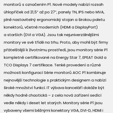
monitorů s označením P1. Nové modely nabízí rozsah
úhlopříček od 21,5” až po 27”, panely TN, IPS nebo MVA,
plně nastavitelný ergonomický stojan a širokou paletu
konektorů, včetně moderních (HDMI a DisplayPort)
a starších (DVI a VGA). Jsou tak nejuniverzálnějšími
monitory ve své třídě na trhu. Proto, aby mohli být firmy
přátelštější k životnímu prostředí, jsou monitory série P1
kompletně certifikované na Energy Star 7, EPEAT Gold a
TCO Displays 7 certifikace. Tenké provedení a různé
možnosti konfigurací Série monitorů AOC P1 kombinuje
nejnovější technologie s praktickým designem a nabízí
široké množství funkcí. IT výbava kanceláří dokáže být
někdy hodně chaotická – z cela nová zařízení sedící
vedle někdy i deset let starých. Monitory série P1 jsou
vybaveny všemi běžnými konektory VGA, DVI-D, HDMI i