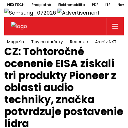
NEXTECH
Predplatné
Elektromobilita
PDF
ITR
Newsl
Magazín
Tipy na darčeky
Recenzie
Archív NXT
N
CZ: Tohtoročné
ocenenie EISA získali
tri produkty Pioneer z
oblasti audio
techniky, značka
potvrdzuje postavenie
lídra