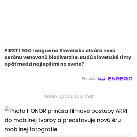
FIRST LEGO League na Slovensku otvára novú
sezónu venovanú biodiverzite. Budú slovenské tímy
opäť medzi najlepšími na svete?
Mohlo by vás zaujímať