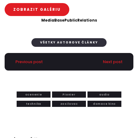
ZOBRAZIT GALÉRIU
MediaBasePublicRelations
VŠETKY AUTOROVE ČLÁNKY
Previous post
Next post
ocenenie
Pionier
audio
technika
zosilovac
domace kino