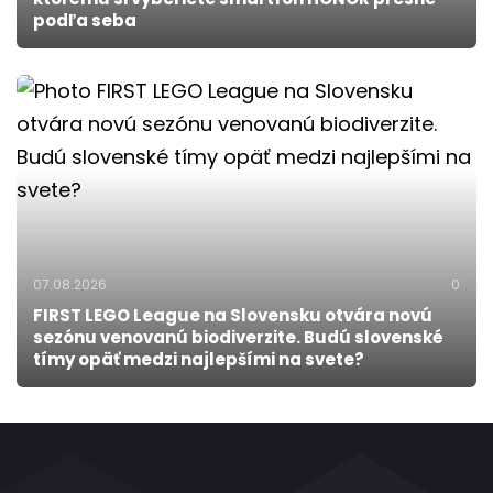
podľa seba
07.08.2026
0
FIRST LEGO League na Slovensku otvára novú
sezónu venovanú biodiverzite. Budú slovenské
tímy opäť medzi najlepšími na svete?