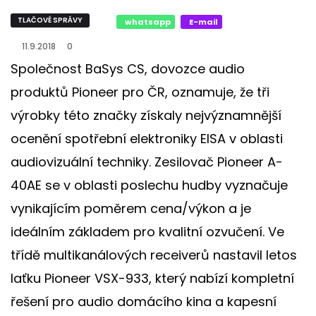
TLAČOVÉ SPRÁVY
whatsapp
E-mail
11.9.2018
0
Společnost BaSys CS, dovozce audio
produktů Pioneer pro ČR, oznamuje, že tři
výrobky této značky získaly nejvýznamnější
ocenění spotřební elektroniky EISA v oblasti
audiovizuální techniky. Zesilovač Pioneer A-
40AE se v oblasti poslechu hudby vyznačuje
vynikajícím poměrem cena/výkon a je
ideálním základem pro kvalitní ozvučení. Ve
třídě multikanálových receiverů nastavil letos
laťku Pioneer VSX-933, který nabízí kompletní
řešení pro audio domácího kina a kapesní