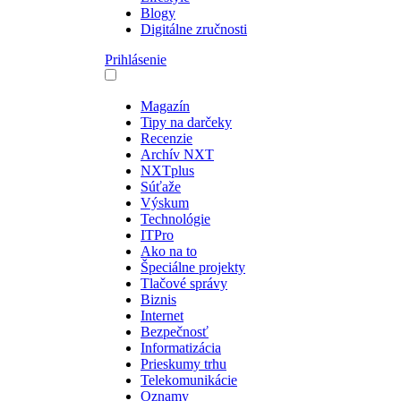
Blogy
Digitálne zručnosti
Prihlásenie
Magazín
Tipy na darčeky
Recenzie
Archív NXT
NXTplus
Súťaže
Výskum
Technológie
ITPro
Ako na to
Špeciálne projekty
Tlačové správy
Biznis
Internet
Bezpečnosť
Informatizácia
Prieskumy trhu
Telekomunikácie
Oznamy