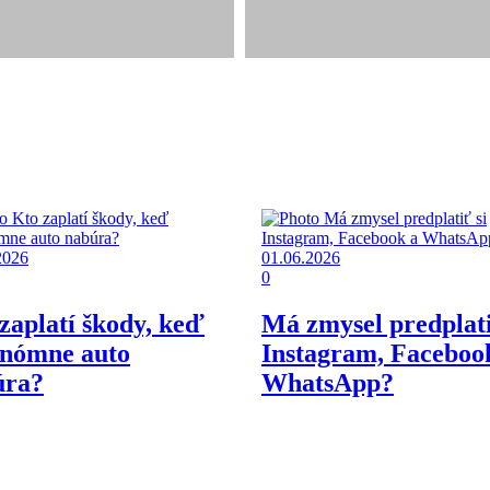
2026
01.06.2026
0
zaplatí škody, keď
Má zmysel predplati
onómne auto
Instagram, Faceboo
úra?
WhatsApp?