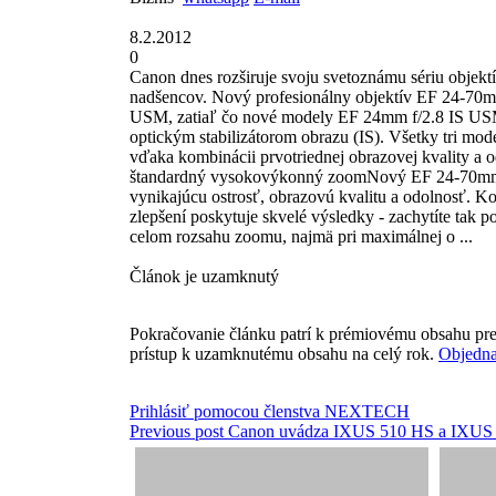
8.2.2012
0
Canon dnes rozširuje svoju svetoznámu sériu objekt
nadšencov. Nový profesionálny objektív EF 24-7
USM, zatiaľ čo nové modely EF 24mm f/2.8 IS USM
optickým stabilizátorom obrazu (IS). Všetky tri mo
vďaka kombinácii prvotriednej obrazovej kvality a 
štandardný vysokovýkonný zoomNový EF 24-70mm f/
vynikajúcu ostrosť, obrazovú kvalitu a odolnosť. K
zlepšení poskytuje skvelé výsledky - zachytíte tak p
celom rozsahu zoomu, najmä pri maximálnej o ...
Článok je uzamknutý
Pokračovanie článku patrí k prémiovému obsahu pre
prístup k uzamknutému obsahu na celý rok.
Objedna
Prihlásiť pomocou členstva NEXTECH
Previous post
Canon uvádza IXUS 510 HS a IXUS