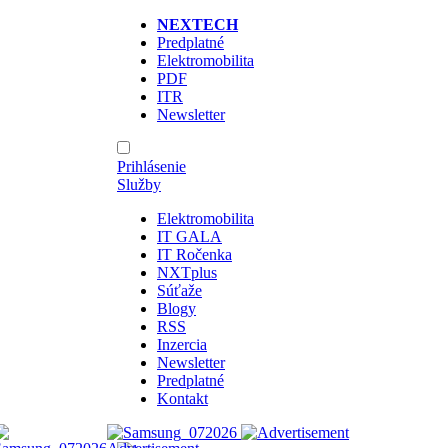
NEXTECH
Predplatné
Elektromobilita
PDF
ITR
Newsletter
Prihlásenie
Služby
Elektromobilita
IT GALA
IT Ročenka
NXTplus
Súťaže
Blogy
RSS
Inzercia
Newsletter
Predplatné
Kontakt