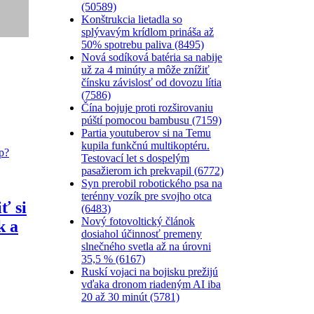
(50589)
Konštrukcia lietadla so
splývavým krídlom prináša až
50% spotrebu paliva (8495)
Nová sodíková batéria sa nabije
už za 4 minúty a môže znížiť
čínsku závislosť od dovozu lítia
(7586)
Čína bojuje proti rozširovaniu
púští pomocou bambusu (7159)
Partia youtuberov si na Temu
kupila funkčnú multikoptéru.
Testovací let s dospelým
pasažierom ich prekvapil (6772)
Syn prerobil robotického psa na
terénny vozík pre svojho otca
ť si
(6483)
Nový fotovoltický článok
k a
dosiahol účinnosť premeny
slnečného svetla až na úrovni
35,5 % (6167)
Ruskí vojaci na bojisku prežijú
vďaka dronom riadeným AI iba
20 až 30 minút (5781)