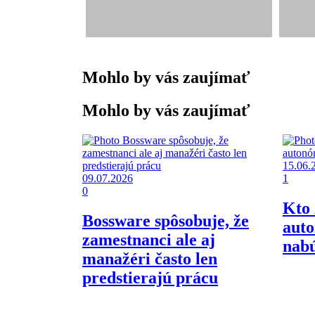
Mohlo by vás zaujímať
Mohlo by vás zaujímať
15.06.
09.07.2026
1
0
Kto 
Bossware spôsobuje, že
aut
zamestnanci ale aj
nab
manažéri často len
predstierajú prácu