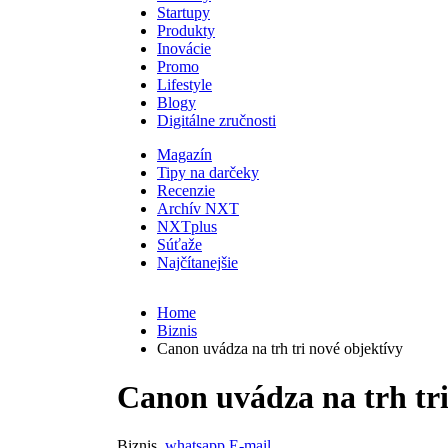
Startupy
Produkty
Inovácie
Promo
Lifestyle
Blogy
Digitálne zručnosti
Magazín
Tipy na darčeky
Recenzie
Archív NXT
NXTplus
Súťaže
Najčítanejšie
Home
Biznis
Canon uvádza na trh tri nové objektívy
Canon uvádza na trh tri
Biznis
whatsapp
E-mail