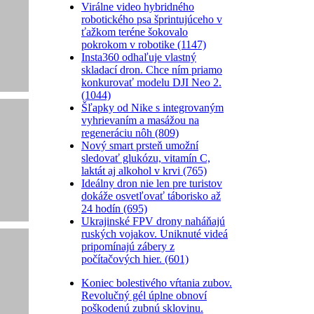
Virálne video hybridného
robotického psa šprintujúceho v
ťažkom teréne šokovalo
pokrokom v robotike (1147)
Insta360 odhaľuje vlastný
skladací dron. Chce ním priamo
konkurovať modelu DJI Neo 2.
(1044)
Šľapky od Nike s integrovaným
vyhrievaním a masážou na
regeneráciu nôh (809)
Nový smart prsteň umožní
sledovať glukózu, vitamín C,
laktát aj alkohol v krvi (765)
Ideálny dron nie len pre turistov
dokáže osvetľovať táborisko až
24 hodín (695)
Ukrajinské FPV drony naháňajú
ruských vojakov. Uniknuté videá
pripomínajú zábery z
počítačových hier. (601)
Koniec bolestivého vŕtania zubov.
Revolučný gél úplne obnoví
poškodenú zubnú sklovinu.