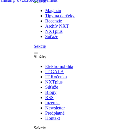
Magazín
Tipy na darčeky
Recenzie
Archív NXT
NXTplus
Súťaže
Sekcie
Služby
Elektromobilita
IT GALA
IT Ročenka
NXTplus
Súťaže
Blogy
RSS
Inzercia
Newsletter
Predplatné
Kontakt
Sekcie