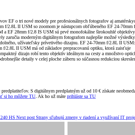
ívov EF o tri nové modely pre profesionálnych fotografov aj amatérsky
0mm f/2.8L II USM so zoomom je nástupcom obľúbeného EF 24-70mm f
 a EF 28mm f/2.8 IS USM sú prvé monofokálne širokouhlé objektívy
dely zaručia moderným digitálnym fotografom najlepšie možné výsledky
odolného, užívateľsky prívetivého dizajnu. EF 24-70mm f/2.8L II USM:
2.8L II USM má od základov prepracovanú optiku, ktorá zaisťuje
ompaktný dizajn robí tento objektív ideálnym na cesty a množstvo opti
odrobnejšie detaily v celej ploche záberu so súčasnou redukciou skresle
 predplatiteľov. S digitálnym predplatným už od 10 € získate neobmed
ť si ho môžete TU
. Ak ho už máte
prihláste sa TU
 240 HS
Next post
Strany sľubujú zmeny v riadení a využívaní IT proj