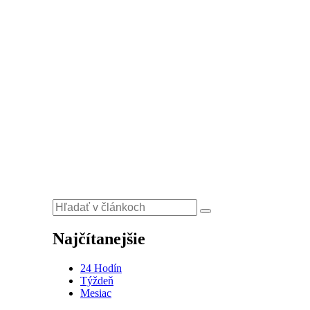
Najčítanejšie
24 Hodín
Týždeň
Mesiac