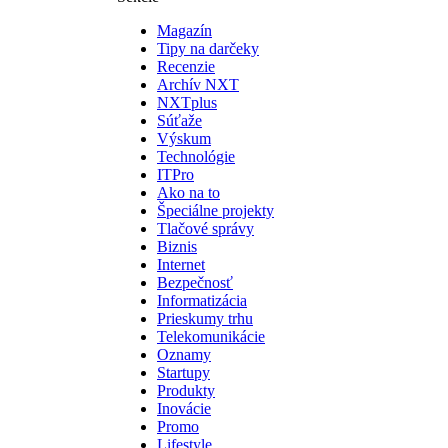
Magazín
Tipy na darčeky
Recenzie
Archív NXT
NXTplus
Súťaže
Výskum
Technológie
ITPro
Ako na to
Špeciálne projekty
Tlačové správy
Biznis
Internet
Bezpečnosť
Informatizácia
Prieskumy trhu
Telekomunikácie
Oznamy
Startupy
Produkty
Inovácie
Promo
Lifestyle