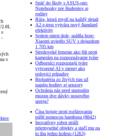
Späť do školy s ASUS-om:
Notebooky pre študentov aj
rodiny
Rúra, ktorá myslí na každý detail
ch
A2 e-tron vytvára nový štandard
/2.8L
efektivity
 s
Sedem miest dole, spálňa hore:
 -
Xiaomi uviedlo SUV s dojazdom
1 705 km
Stredoveké brnenie ako štít proti
ckých
kamerám na rozpoznávanie tváre
nia v
Odborníci rozpoznajú tváre
vytvorené AI v menej ako
polovici prípadov
Biobatéria zo živých rias už
napája hodiny aj senzory
Ochránia nás pred starnutím
zený
mozgu dve dávky nosového
spreja?
Čína bojuje proti rozširovaniu
púští pomocou bambusu (8842)
ektov
Inovatívny robot stráži
priemyselné objekty a stačí mu na
to iba jedno koleso (1263)