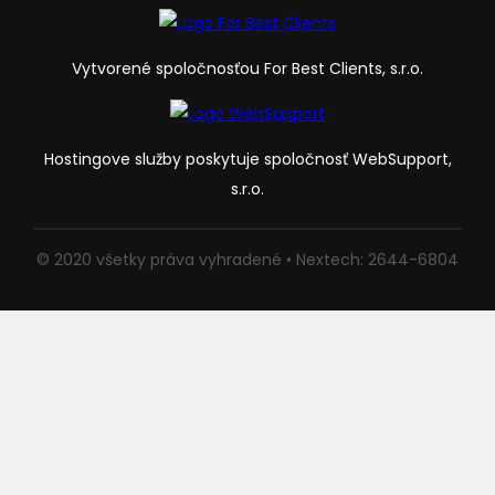
Vytvorené spoločnosťou For Best Clients, s.r.o.
Hostingove služby poskytuje spoločnosť WebSupport,
s.r.o.
© 2020 všetky práva vyhradené • Nextech: 2644-6804