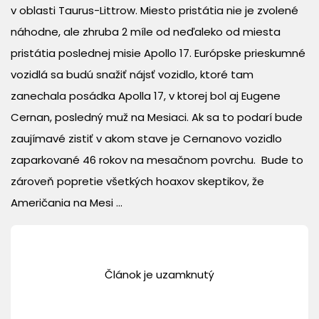
v oblasti Taurus-Littrow. Miesto pristátia nie je zvolené
náhodne, ale zhruba 2 míle od neďaleko od miesta
pristátia poslednej misie Apollo 17. Európske prieskumné
vozidlá sa budú snažiť nájsť vozidlo, ktoré tam
zanechala posádka Apolla 17, v ktorej bol aj Eugene
Cernan, posledný muž na Mesiaci. Ak sa to podarí bude
zaujímavé zistiť v akom stave je Cernanovo vozidlo
zaparkované 46 rokov na mesačnom povrchu. Bude to
zároveň popretie všetkých hoaxov skeptikov, že
Američania na Mesi ...
Článok je uzamknutý