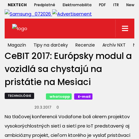
NEXTECH
Predplatné
Elektromobilita
PDF
ITR
Newsle
Magazín
Tipy na darčeky
Recenzie
Archív NXT
NX
CeBIT 2017: Európsky modul a
vozidlá sa chystajú na
pristátie na Mesiaci
TECHNOLÓGIE
whatsapp
E-mail
20.3.2017
0
Na tlačovej konferencii Vodafone boli okrem projektov
vysokorýchlostných sietí a sietí pre IoT predstavený aj
ambiciózny projekt, cieľom ktorého je vyslať pristávací