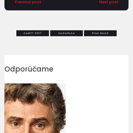
Previous post
Next post
CeBIT 2017
Vodafone
Elon Musk
Odporúčame