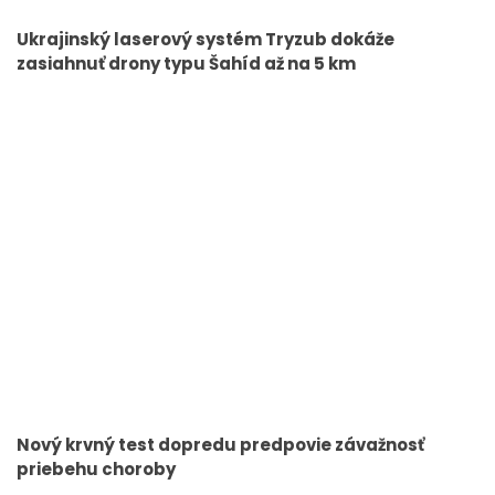
Ukrajinský laserový systém Tryzub dokáže
zasiahnuť drony typu Šahíd až na 5 km
Nový krvný test dopredu predpovie závažnosť
priebehu choroby