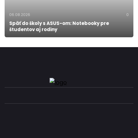
06.08.2026
0
Späť do školy s ASUS-om: Notebooky pre
študentov aj rodiny