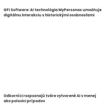
GFI Software: AI technológia MyPersonas umožňuje
digitálnu interakciu s historickými osobnosťami
Odborníci rozpoznajú tváre vytvorené AI v menej
ako polovici prípadov