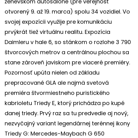
ženevskom autosalóne (pre verejnosť
otvorený 9. až 19. marca) spolu 34 vozidiel. Vo
svojej expozícii využije pre komunikáciu
prvýkrát tiež virtuálnu realitu. Expozícia
Daimleru v hale 6, so stánkom o rozlohe 3 790
štvorcových metrov a centrálnou plochou sa
stane zároveň javiskom pre viaceré premiéry.
Pozornosť upúta nielen od základu
prepracované GLA ale najmä svetová
premiéra štvormiestneho puristického
kabrioletu Triedy E, ktorý prichádza po kupé
danej triedy. Prvý raz sa tu predvedie aj nový,
nezvyčajný variant legendárnej terénnej ikony
Triedy G: Mercedes-Maybach G 650