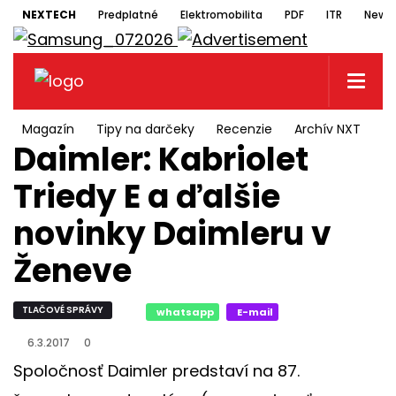
NEXTECH
Predplatné
Elektromobilita
PDF
ITR
Newsl
Magazín
Tipy na darčeky
Recenzie
Archív NXT
N
Daimler: Kabriolet
Triedy E a ďalšie
novinky Daimleru v
Ženeve
TLAČOVÉ SPRÁVY
whatsapp
E-mail
6.3.2017
0
Spoločnosť Daimler predstaví na 87.