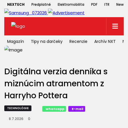
NEXTECH
Predplatné
Elektromobilita
PDF
ITR
Newsle
Magazín
Tipy na darčeky
Recenzie
Archív NXT
NX
Digitálna verzia denníka s
miznúcim atramentom z
Harryho Pottera
TECHNOLÓGIE
whatsapp
E-mail
8.7.2026
0