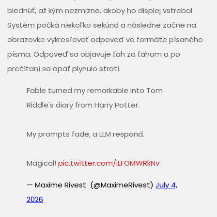
blednúť, až kým nezmizne, akoby ho displej vstrebal.
Systém počká niekoľko sekúnd a následne začne na
obrazovke vykresľovať odpoveď vo formáte písaného
písma. Odpoveď sa objavuje ťah za ťahom a po
prečítaní sa opäť plynulo stratí.
Fable turned my remarkable into Tom
Riddle's diary from Harry Potter.
My prompts fade, a LLM respond.
Magical!
pic.twitter.com/iLFOMWRkNv
— Maxime Rivest (@MaximeRivest)
July 4,
2026