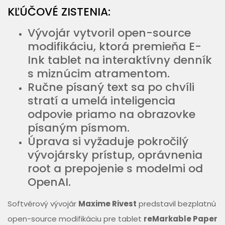
KĽÚČOVÉ ZISTENIA:
Vývojár vytvoril open-source
modifikáciu, ktorá premieňa E-
Ink tablet na interaktívny denník
s miznúcim atramentom.
Ručne písaný text sa po chvíli
stratí a umelá inteligencia
odpovie priamo na obrazovke
písaným písmom.
Úprava si vyžaduje pokročilý
vývojársky prístup, oprávnenia
root a prepojenie s modelmi od
OpenAI.
Softvérový vývojár
Maxime Rivest
predstavil bezplatnú
open-source modifikáciu pre tablet
reMarkable Paper