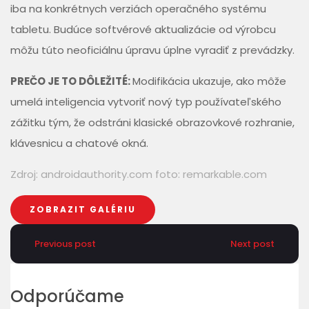
iba na konkrétnych verziách operačného systému
tabletu. Budúce softvérové aktualizácie od výrobcu
môžu túto neoficiálnu úpravu úplne vyradiť z prevádzky.
PREČO JE TO DÔLEŽITÉ:
Modifikácia ukazuje, ako môže
umelá inteligencia vytvoriť nový typ používateľského
zážitku tým, že odstráni klasické obrazovkové rozhranie,
klávesnicu a chatové okná.
Zdroj:
androidauthority.com
foto:
remarkable.com
ZOBRAZIT GALÉRIU
Previous post
Next post
Odporúčame