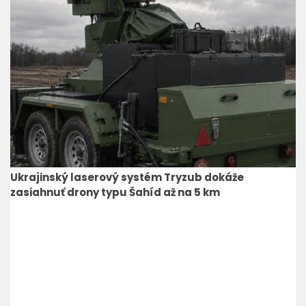
Ukrajinský laserový systém Tryzub dokáže
zasiahnuť drony typu Šahíd až na 5 km