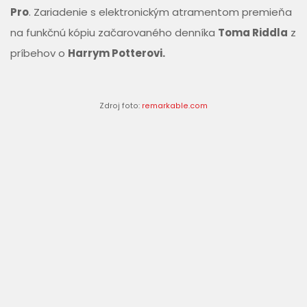
Pro
. Zariadenie s elektronickým atramentom premieňa
na funkčnú kópiu začarovaného denníka
Toma Riddla
z
príbehov o
Harrym Potterovi.
Zdroj foto:
remarkable.com