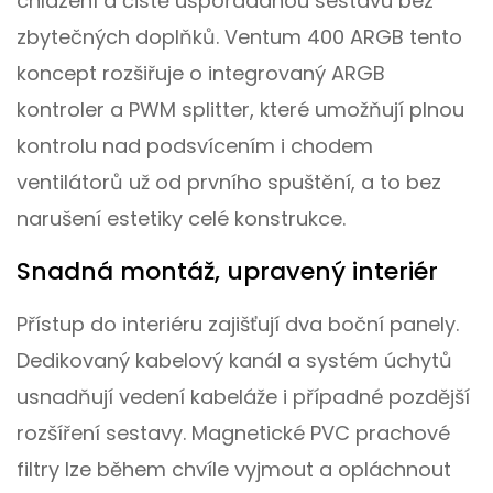
chlazení a čistě uspořádanou sestavu bez
zbytečných doplňků. Ventum 400 ARGB tento
koncept rozšiřuje o integrovaný ARGB
kontroler a PWM splitter, které umožňují plnou
kontrolu nad podsvícením i chodem
ventilátorů už od prvního spuštění, a to bez
narušení estetiky celé konstrukce.
Snadná montáž, upravený interiér
Přístup do interiéru zajišťují dva boční panely.
Dedikovaný kabelový kanál a systém úchytů
usnadňují vedení kabeláže i případné pozdější
rozšíření sestavy. Magnetické PVC prachové
filtry lze během chvíle vyjmout a opláchnout