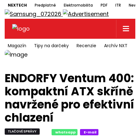
NEXTECH
Predplatné
Elektromobilita
PDF
ITR
Newsl
Magazín
Tipy na darčeky
Recenzie
Archív NXT
N
ENDORFY Ventum 400:
kompaktní ATX skříně
navržené pro efektivní
chlazení
TLAČOVÉ SPRÁVY
whatsapp
E-mail