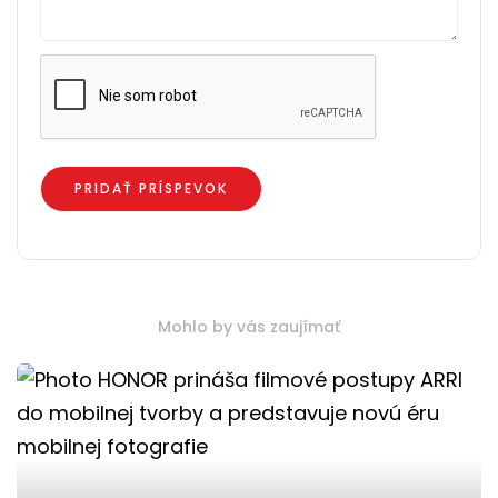
Mohlo by vás zaujímať