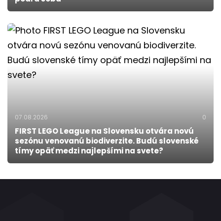
07.08.2026
0
FIRST LEGO League na Slovensku otvára novú
sezónu venovanú biodiverzite. Budú slovenské
tímy opäť medzi najlepšími na svete?