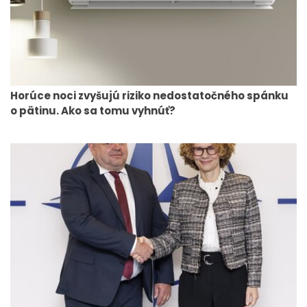
Horúce noci zvyšujú riziko nedostatočného spánku
o pätinu. Ako sa tomu vyhnúť?