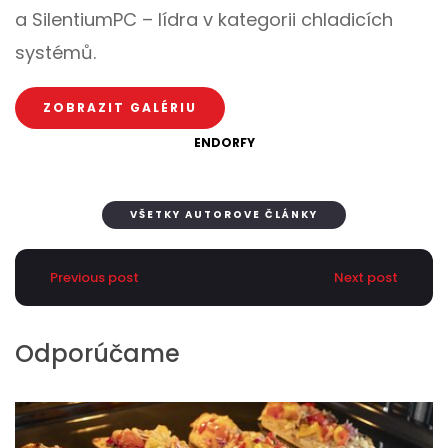
a SilentiumPC – lídra v kategorii chladicích
systémů.
ZOBRAZIT GALÉRIU
ENDORFY
VŠETKY AUTOROVE ČLÁNKY
Previous post
Next post
Odporúčame