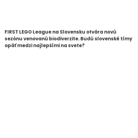
FIRST LEGO League na Slovensku otvára novú
sezónu venovanú biodiverzite. Budú slovenské tímy
opäť medzi najlepšími na svete?