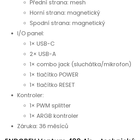
Přední strana: mesh
Horní strana: magnetický
Spodní strana: magnetický
I/O panel:
1× USB-C
2× USB-A
1× combo jack (sluchátka/mikrofon)
1× tlačítko POWER
1× tlačítko RESET
Kontroler:
1× PWM splitter
1× ARGB kontroler
Záruka: 36 měsíců