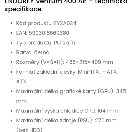
ENDORFY Ventum 400 Air – technická
specifikace:
Kód produktu: EY2A024
EAN: 5903018669380
Typ produktu: PC skříň
Barva: černá
Rozměry (V×Š×H): 488×215×409 mm
Formát základní desky: Mini-ITX, mATX,
ATX
Maximální délka grafické karty (GPU): 345
mm
Maximální výška chladiče CPU: 164 mm
Maximální délka zdroje (PSU): 270 mm
(bez HDD)