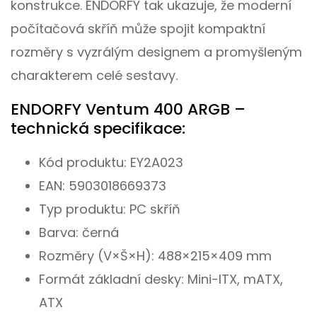
konstrukce. ENDORFY tak ukazuje, že moderní
počítačová skříň může spojit kompaktní
rozměry s vyzrálým designem a promyšleným
charakterem celé sestavy.
ENDORFY Ventum 400 ARGB –
technická specifikace:
Kód produktu: EY2A023
EAN: 5903018669373
Typ produktu: PC skříň
Barva: černá
Rozměry (V×Š×H): 488×215×409 mm
Formát základní desky: Mini-ITX, mATX,
ATX