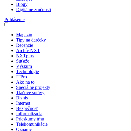
Blogy
Digitálne zručnosti
Prihlásenie
Magazín
Tipy na darčeky
Recenzie
Archív NXT
NXTplus
Súťaže
Výskum
Technológie
ITPro
Ako na to
Špeciálne projekty
Tlačové správy
Biznis
Internet
Bezpečnosť
Informatizácia
Prieskumy trhu
Telekomunikácie
Oznamy