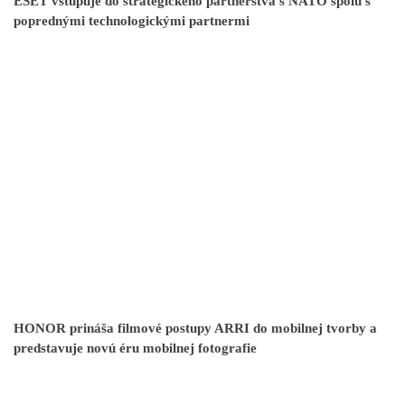
ESET vstupuje do strategického partnerstva s NATO spolu s
poprednými technologickými partnermi
HONOR prináša filmové postupy ARRI do mobilnej tvorby a
predstavuje novú éru mobilnej fotografie