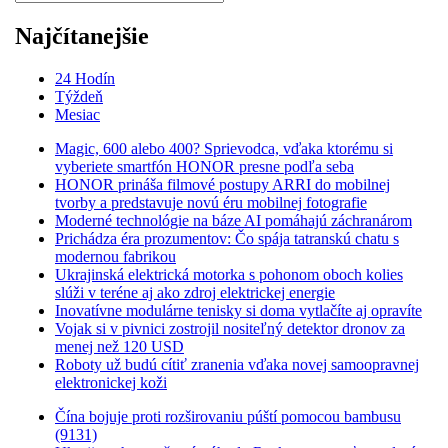
Najčítanejšie
24 Hodín
Týždeň
Mesiac
Magic, 600 alebo 400? Sprievodca, vďaka ktorému si
vyberiete smartfón HONOR presne podľa seba
HONOR prináša filmové postupy ARRI do mobilnej
tvorby a predstavuje novú éru mobilnej fotografie
Moderné technológie na báze AI pomáhajú záchranárom
Prichádza éra prozumentov: Čo spája tatranskú chatu s
modernou fabrikou
Ukrajinská elektrická motorka s pohonom oboch kolies
slúži v teréne aj ako zdroj elektrickej energie
Inovatívne modulárne tenisky si doma vytlačíte aj opravíte
Vojak si v pivnici zostrojil nositeľný detektor dronov za
menej než 120 USD
Roboty už budú cítiť zranenia vďaka novej samoopravnej
elektronickej koži
Čína bojuje proti rozširovaniu púští pomocou bambusu
(9131)