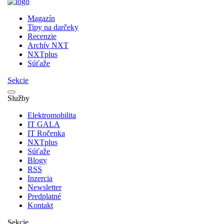
Magazín
Tipy na darčeky
Recenzie
Archív NXT
NXTplus
Súťaže
Sekcie
Služby
Elektromobilita
IT GALA
IT Ročenka
NXTplus
Súťaže
Blogy
RSS
Inzercia
Newsletter
Predplatné
Kontakt
Sekcie