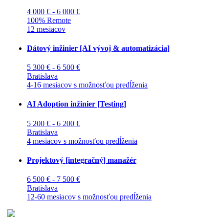
4 000 € - 6 000 €
100% Remote
12 mesiacov
Dátový inžinier [AI vývoj & automatizácia]
5 300 € - 6 500 €
Bratislava
4-16 mesiacov s možnosťou predĺženia
AI Adoption inžinier [Testing]
5 200 € - 6 200 €
Bratislava
4 mesiacov s možnosťou predĺženia
Projektový [integračný] manažér
6 500 € - 7 500 €
Bratislava
12-60 mesiacov s možnosťou predĺženia