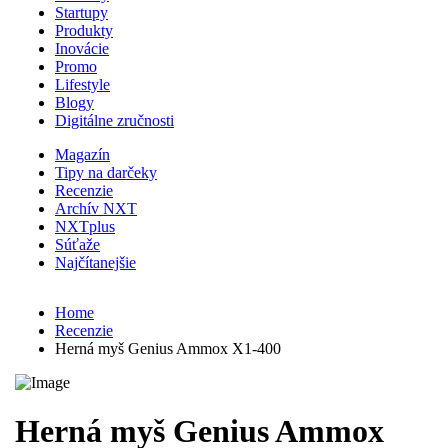
Startupy
Produkty
Inovácie
Promo
Lifestyle
Blogy
Digitálne zručnosti
Magazín
Tipy na darčeky
Recenzie
Archív NXT
NXTplus
Súťaže
Najčítanejšie
Home
Recenzie
Herná myš Genius Ammox X1-400
Herná myš Genius Ammox