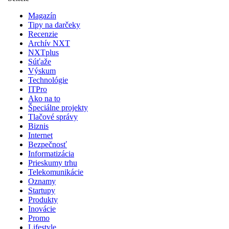
Magazín
Tipy na darčeky
Recenzie
Archív NXT
NXTplus
Súťaže
Výskum
Technológie
ITPro
Ako na to
Špeciálne projekty
Tlačové správy
Biznis
Internet
Bezpečnosť
Informatizácia
Prieskumy trhu
Telekomunikácie
Oznamy
Startupy
Produkty
Inovácie
Promo
Lifestyle