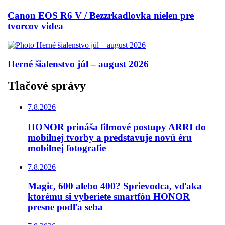
Canon EOS R6 V / Bezzrkadlovka nielen pre
tvorcov videa
Herné šialenstvo júl – august 2026
Tlačové správy
7.8.2026
HONOR prináša filmové postupy ARRI do
mobilnej tvorby a predstavuje novú éru
mobilnej fotografie
7.8.2026
Magic, 600 alebo 400? Sprievodca, vďaka
ktorému si vyberiete smartfón HONOR
presne podľa seba