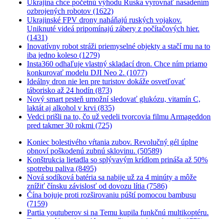
Ukrajina chce početnú výhodu Ruska vyrovnať nasadením
ozbrojených robotov (1622)
Ukrajinské FPV drony naháňajú ruských vojakov.
Uniknuté videá pripomínajú zábery z počítačových hier.
(1431)
Inovatívny robot stráži priemyselné objekty a stačí mu na to
iba jedno koleso (1279)
Insta360 odhaľuje vlastný skladací dron. Chce ním priamo
konkurovať modelu DJI Neo 2. (1077)
Ideálny dron nie len pre turistov dokáže osvetľovať
táborisko až 24 hodín (873)
Nový smart prsteň umožní sledovať glukózu, vitamín C,
laktát aj alkohol v krvi (835)
Vedci prišli na to, čo už vedeli tvorcovia filmu Armageddon
pred takmer 30 rokmi (725)
Koniec bolestivého vŕtania zubov. Revolučný gél úplne
obnoví poškodenú zubnú sklovinu. (50589)
Konštrukcia lietadla so splývavým krídlom prináša až 50%
spotrebu paliva (8495)
Nová sodíková batéria sa nabije už za 4 minúty a môže
znížiť čínsku závislosť od dovozu lítia (7586)
Čína bojuje proti rozširovaniu púští pomocou bambusu
(7159)
Partia youtuberov si na Temu kupila funkčnú multikoptéru.