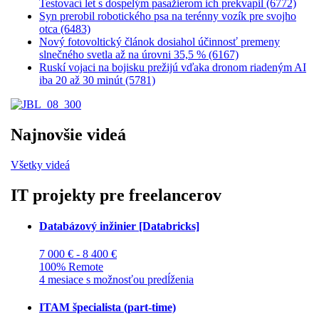
Testovací let s dospelým pasažierom ich prekvapil (6772)
Syn prerobil robotického psa na terénny vozík pre svojho
otca (6483)
Nový fotovoltický článok dosiahol účinnosť premeny
slnečného svetla až na úrovni 35,5 % (6167)
Ruskí vojaci na bojisku prežijú vďaka dronom riadeným AI
iba 20 až 30 minút (5781)
Najnovšie videá
Všetky videá
IT projekty pre freelancerov
Databázový inžinier [Databricks]
7 000 € - 8 400 €
100% Remote
4 mesiace s možnosťou predĺženia
ITAM špecialista (part-time)