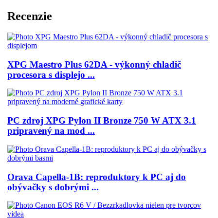
Recenzie
XPG Maestro Plus 62DA - výkonný chladič
procesora s displejo ...
PC zdroj XPG Pylon II Bronze 750 W ATX 3.1
pripravený na mod ...
Orava Capella-1B: reproduktory k PC aj do
obývačky s dobrými ...