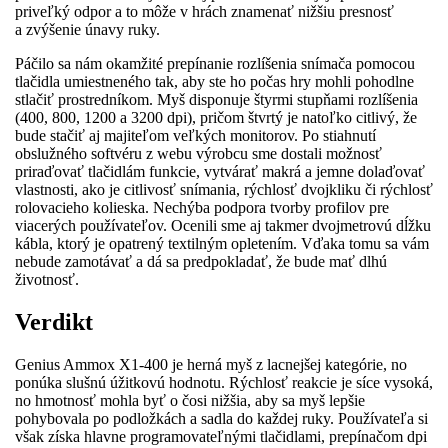
priveľký odpor a to môže v hrách znamenať nižšiu presnosť
a zvýšenie únavy ruky.
Páčilo sa nám okamžité prepínanie rozlíšenia snímača pomocou
tlačidla umiestneného tak, aby ste ho počas hry mohli pohodlne
stlačiť prostredníkom. Myš disponuje štyrmi stupňami rozlíšenia
(400, 800, 1200 a 3200 dpi), pričom štvrtý je natoľko citlivý, že
bude stačiť aj majiteľom veľkých monitorov. Po stiahnutí
obslužného softvéru z webu výrobcu sme dostali možnosť
priraďovať tlačidlám funkcie, vytvárať makrá a jemne dolaďovať
vlastnosti, ako je citlivosť snímania, rýchlosť dvojkliku či rýchlosť
rolovacieho kolieska. Nechýba podpora tvorby profilov pre
viacerých používateľov. Ocenili sme aj takmer dvojmetrovú dĺžku
kábla, ktorý je opatrený textilným opletením. Vďaka tomu sa vám
nebude zamotávať a dá sa predpokladať, že bude mať dlhú
životnosť.
Verdikt
Genius Ammox X1-400 je herná myš z lacnejšej kategórie, no
ponúka slušnú úžitkovú hodnotu. Rýchlosť reakcie je síce vysoká,
no hmotnosť mohla byť o čosi nižšia, aby sa myš lepšie
pohybovala po podložkách a sadla do každej ruky. Používateľa si
však získa hlavne programovateľnými tlačidlami, prepínačom dpi