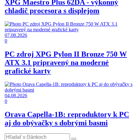
XPG Maestro Plus 62DA - výkonný
chladič procesora s displejom
07.08.2026
0
PC zdroj XPG Pylon II Bronze 750 W
ATX 3.1 pripravený na moderné
grafické karty
04.08.2026
0
Orava Capella-1B: reproduktory k PC
aj do obývačky s dobrými basmi