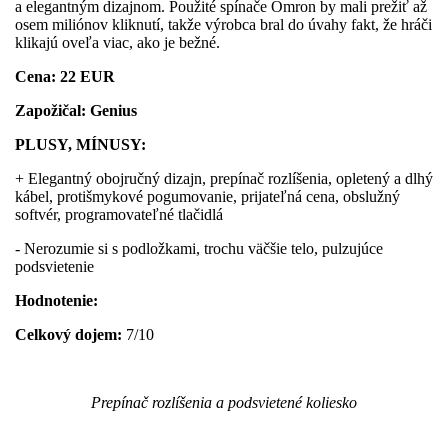
a elegantným dizajnom. Použité spínače Omron by mali prežiť až
osem miliónov kliknutí, takže výrobca bral do úvahy fakt, že hráči
klikajú oveľa viac, ako je bežné.
Cena: 22 EUR
Zapožičal: Genius
PLUSY, MÍNUSY:
+ Elegantný obojručný dizajn, prepínač rozlíšenia, opletený a dlhý
kábel, protišmykové pogumovanie, prijateľná cena, obslužný
softvér, programovateľné tlačidlá
- Nerozumie si s podložkami, trochu väčšie telo, pulzujúce
podsvietenie
Hodnotenie:
Celkový dojem:
7/10
Prepínač rozlíšenia a podsvietené koliesko