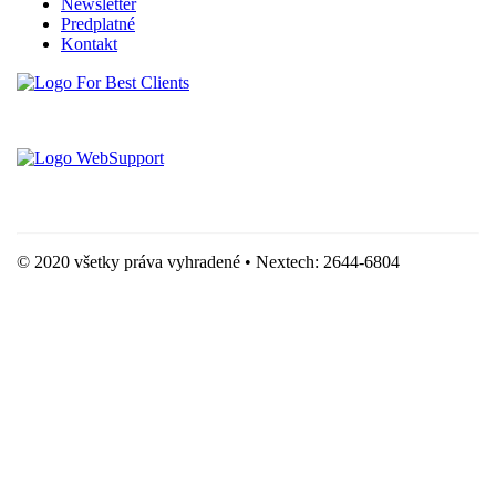
Newsletter
Predplatné
Kontakt
Vytvorené spoločnosťou For Best Clients, s.r.o.
Hostingove služby poskytuje spoločnosť WebSupport, s.r.o.
© 2020 všetky práva vyhradené • Nextech: 2644-6804