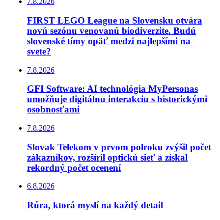
7.8.2026
FIRST LEGO League na Slovensku otvára
novú sezónu venovanú biodiverzite. Budú
slovenské tímy opäť medzi najlepšími na
svete?
7.8.2026
GFI Software: AI technológia MyPersonas
umožňuje digitálnu interakciu s historickými
osobnosťami
7.8.2026
Slovak Telekom v prvom polroku zvýšil počet
zákazníkov, rozšíril optickú sieť a získal
rekordný počet ocenení
6.8.2026
Rúra, ktorá myslí na každý detail