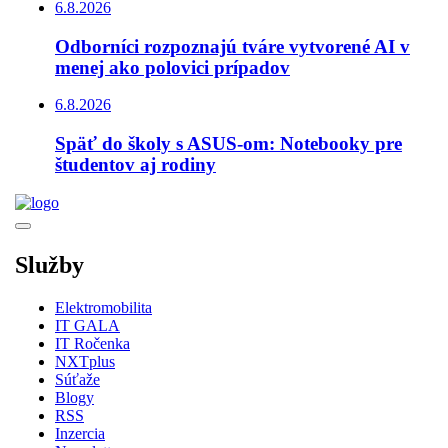
6.8.2026
Odborníci rozpoznajú tváre vytvorené AI v
menej ako polovici prípadov
6.8.2026
Späť do školy s ASUS-om: Notebooky pre
študentov aj rodiny
Služby
Elektromobilita
IT GALA
IT Ročenka
NXTplus
Súťaže
Blogy
RSS
Inzercia