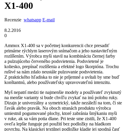
X1-400
Recenzie
whatsapp
E-mail
8.2.2016
0
Ammox X1-400 sa v početnej konkurencii chce presadiť
primárne rýchlym laserovým snímačom a jeho nastaviteľným
rozlíšením. Výrobca myši stavil na kombináciu čiernej farby
a pulzujúceho červeného podsvietenia. Podsvietené je
koliesko, prepínač rozlíšenia a efektné logo škorpióna. Trochu
rušivé sa nám zdalo neustále pulzovanie podsvietenia.
Z praktického hľadiska to nie je príjemné a uvítali by sme buď
konštantnú, alebo používateľsky upravovateľnú intenzitu.
Myš nepatrí medzi tie najmenšie modely a používateľ zvyknutý
na menšie varianty si bude chvíľu zvykať na inú polohu ruky.
Dizajn je univerzálny a symetrický, takže nezáleží na tom, či ste
ľavák alebo pravák. Na oboch stranách produktu výrobca
umiestnil pogumované plochy, ktoré zabránia šmýkaniu myši
v ruke, ak sa vám potia dlane. Pri teste sme zistili, že X1-400
oveľa lepšie funguje pri použití bez podložky na hladkom
povrchu. Na klasickej textilnej podložke kladie jej spodná časť