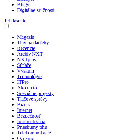
Blogy
Digitálne zručnosti
Prihlásenie
Magazín
Tipy na darčeky
Recenzie
Archív NXT
NXTplus
Súťaže
Výskum
Technológie
ITPro
Ako na to
Špeciálne projekty
Tlačové správy
Biznis
Internet
Bezpečnosť
Informatizácia
Prieskumy trhu
Telekomunikácie
Oznamy