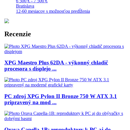
6 500 € - 7 500 €
Bratislava
12-60 mesiacov s možnosťou predĺženia
Recenzie
XPG Maestro Plus 62DA - výkonný chladič
procesora s displejo ...
PC zdroj XPG Pylon II Bronze 750 W ATX 3.1
pripravený na mod ...
Orava Capella-1B: reproduktory k PC aj do