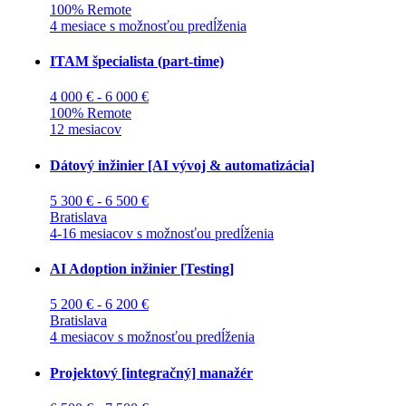
100% Remote
4 mesiace s možnosťou predĺženia
ITAM špecialista (part-time)
4 000 € - 6 000 €
100% Remote
12 mesiacov
Dátový inžinier [AI vývoj & automatizácia]
5 300 € - 6 500 €
Bratislava
4-16 mesiacov s možnosťou predĺženia
AI Adoption inžinier [Testing]
5 200 € - 6 200 €
Bratislava
4 mesiacov s možnosťou predĺženia
Projektový [integračný] manažér