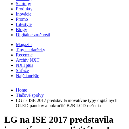
Startupy
Produkty
Inovácie
Promo
Lifestyle
Blogy
Digitálne zručnosti
Magazín
Tipy na darčeky
Recenzie
Archív NXT
NXTplus
Súťaže
Najčítanejšie
Home
Tlačové správy
LG na ISE 2017 predstavila inovatívne typy digitálnych
OLED panelov a pokročilé B2B LCD riešenia
LG na ISE 2017 predstavila