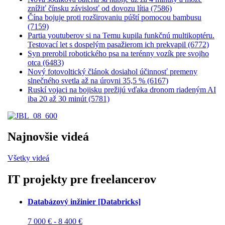
znížiť čínsku závislosť od dovozu lítia (7586)
Čína bojuje proti rozširovaniu púští pomocou bambusu
(7159)
Partia youtuberov si na Temu kupila funkčnú multikoptéru.
Testovací let s dospelým pasažierom ich prekvapil (6772)
Syn prerobil robotického psa na terénny vozík pre svojho
otca (6483)
Nový fotovoltický článok dosiahol účinnosť premeny
slnečného svetla až na úrovni 35,5 % (6167)
Ruskí vojaci na bojisku prežijú vďaka dronom riadeným AI
iba 20 až 30 minút (5781)
Najnovšie videá
Všetky videá
IT projekty pre freelancerov
Databázový inžinier [Databricks]
7 000 € - 8 400 €