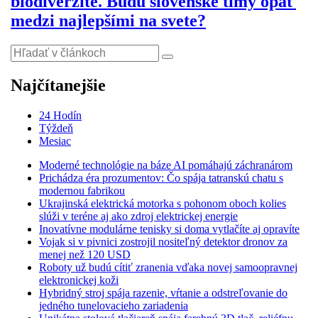
biodiverzite. Budú slovenské tímy opäť
medzi najlepšími na svete?
Najčítanejšie
24 Hodín
Týždeň
Mesiac
Moderné technológie na báze AI pomáhajú záchranárom
Prichádza éra prozumentov: Čo spája tatranskú chatu s
modernou fabrikou
Ukrajinská elektrická motorka s pohonom oboch kolies
slúži v teréne aj ako zdroj elektrickej energie
Inovatívne modulárne tenisky si doma vytlačíte aj opravíte
Vojak si v pivnici zostrojil nositeľný detektor dronov za
menej než 120 USD
Roboty už budú cítiť zranenia vďaka novej samoopravnej
elektronickej koži
Hybridný stroj spája razenie, vŕtanie a odstreľovanie do
jedného tunelovacieho zariadenia