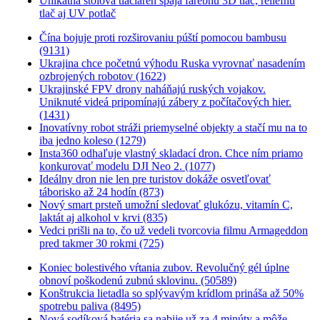
Unikátna stolová tlačiareň spája farebnú 3D tlač, reliéfnu
tlač aj UV potlač
Čína bojuje proti rozširovaniu púští pomocou bambusu
(9131)
Ukrajina chce početnú výhodu Ruska vyrovnať nasadením
ozbrojených robotov (1622)
Ukrajinské FPV drony naháňajú ruských vojakov.
Uniknuté videá pripomínajú zábery z počítačových hier.
(1431)
Inovatívny robot stráži priemyselné objekty a stačí mu na to
iba jedno koleso (1279)
Insta360 odhaľuje vlastný skladací dron. Chce ním priamo
konkurovať modelu DJI Neo 2. (1077)
Ideálny dron nie len pre turistov dokáže osvetľovať
táborisko až 24 hodín (873)
Nový smart prsteň umožní sledovať glukózu, vitamín C,
laktát aj alkohol v krvi (835)
Vedci prišli na to, čo už vedeli tvorcovia filmu Armageddon
pred takmer 30 rokmi (725)
Koniec bolestivého vŕtania zubov. Revolučný gél úplne
obnoví poškodenú zubnú sklovinu. (50589)
Konštrukcia lietadla so splývavým krídlom prináša až 50%
spotrebu paliva (8495)
Nová sodíková batéria sa nabije už za 4 minúty a môže