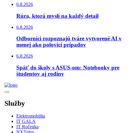
6.8.2026
Rúra, ktorá myslí na každý detail
6.8.2026
Odborníci rozpoznajú tváre vytvorené AI v
menej ako polovici prípadov
6.8.2026
Späť do školy s ASUS-om: Notebooky pre
študentov aj rodiny
Služby
Elektromobilita
IT GALA
IT Ročenka
NXTplus