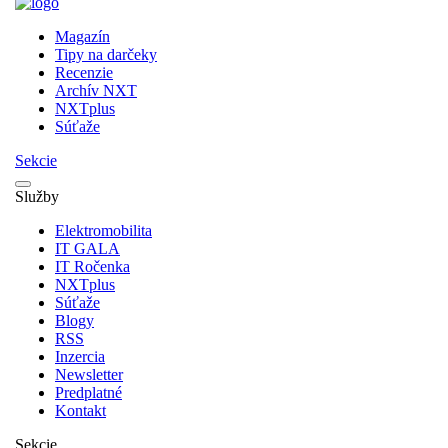
Magazín
Tipy na darčeky
Recenzie
Archív NXT
NXTplus
Súťaže
Sekcie
Služby
Elektromobilita
IT GALA
IT Ročenka
NXTplus
Súťaže
Blogy
RSS
Inzercia
Newsletter
Predplatné
Kontakt
Sekcie