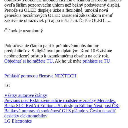
oveľa širším pozorovacím uhlom než bežný podsvietený displej.
Pretože sú OLED displeje úzke a flexibilné, umožní nová
generácia bezrámových OLED zariadení zákazníkom meniť
zakrivenie obrazoviek pri aj po inštalácii. Ďalšie OLED r ...
Článok je uzamknutý
Pokračovanie článku patrí k prémiovému obsahu pre
predplatiteľov. S digitálnym predplatným už od 10 € získate
neobmedzený prístup k uzamknutému obsahu na celý rok.
Objednať si ho môžete TU
. Ak ho už máte
prihláste sa TU
Prihlásiť pomocou členstva NEXTECH
LG
Všetky autorove články
Previous post
Exkluzívne edície roadsterov značky Mercedes-
Benz: SLC RedArt Edition a SL designo Edition
Next post
ČR:
Balíková prepravná spoločnosť GLS plánuje v Česku nasadiť
desiatky elektromobilov
LG Electronics