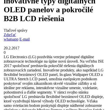
inovatívne typy digitálnych
OLED panelov a pokročilé
B2B LCD riešenia
Tlačové správy
Zdieľať
whatsapp
E-mail
20.2.2017
0
LG Electronics (LG) pozdvihla verejne prístupné digitálne
zobrazovacie technológie na úplne novú úroveň. Na veľtrhu ISE
2017 spoločnosť predstavila pokročilé riešenia digitálnych
zobrazovacích zariadení. Inovatívne produkty, ako napríklad LG
flexibilné bezrámový OLED panel, In-glass Wallpaper OLED a
ULTRA Stretch LCD panel, umožnia európskym podnikom
poskytovať svojím zákazníkom skvelé vizuálne zážitky a sú
ideálne pre reklamu, interaktívne vizuálne umenie, vzdelanie,
pohostinstvá a ďalšie segmenty. V rámci svojho stánku
spoločnosť LG predstavila flexibilné bezrámové OLED displeje,
ktoré vyzdvihujú hlavné výhody OLED technológie. Vďaka
samo svietiacim bodom poskytujú displeje nádherné zobrazenie
obrázkov s dokonale hlbokou čiernou a reálnou živosťou farieb s