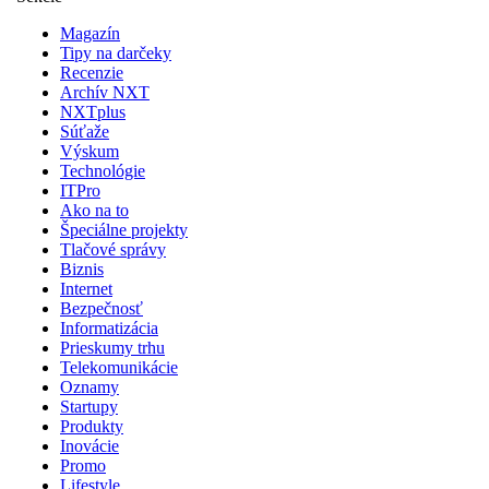
Magazín
Tipy na darčeky
Recenzie
Archív NXT
NXTplus
Súťaže
Výskum
Technológie
ITPro
Ako na to
Špeciálne projekty
Tlačové správy
Biznis
Internet
Bezpečnosť
Informatizácia
Prieskumy trhu
Telekomunikácie
Oznamy
Startupy
Produkty
Inovácie
Promo
Lifestyle