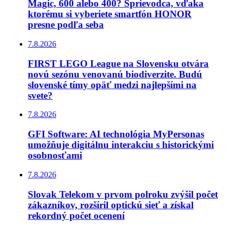
Magic, 600 alebo 400? Sprievodca, vďaka
ktorému si vyberiete smartfón HONOR
presne podľa seba
7.8.2026
FIRST LEGO League na Slovensku otvára
novú sezónu venovanú biodiverzite. Budú
slovenské tímy opäť medzi najlepšími na
svete?
7.8.2026
GFI Software: AI technológia MyPersonas
umožňuje digitálnu interakciu s historickými
osobnosťami
7.8.2026
Slovak Telekom v prvom polroku zvýšil počet
zákazníkov, rozšíril optickú sieť a získal
rekordný počet ocenení