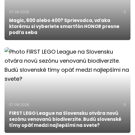
07.08.2026
0
Magic, 600 alebo 400? Sprievodca, vďaka
ktorému si vyberiete smartfón HONOR presne
podľa seba
07.08.2026
0
FIRST LEGO League na Slovensku otvára novú
sezónu venovanú biodiverzite. Budú slovenské
tímy opäť medzi najlepšími na svete?