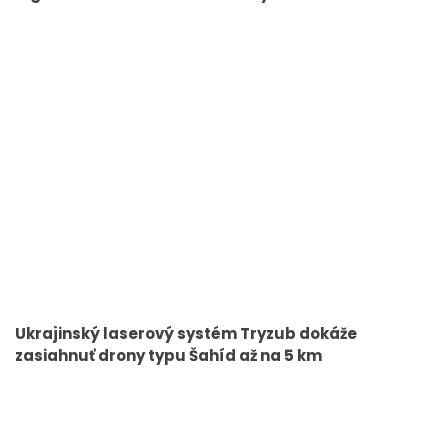
Ukrajinský laserový systém Tryzub dokáže
zasiahnuť drony typu Šahíd až na 5 km