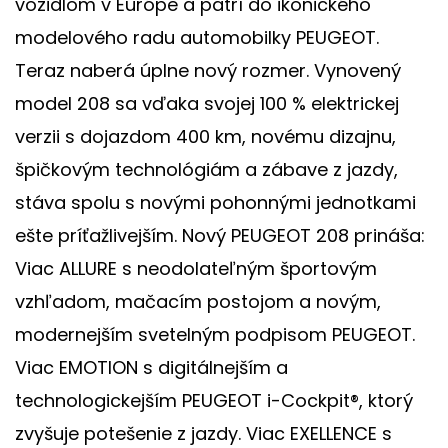
vozidlom v Európe a patrí do ikonického
modelového radu automobilky PEUGEOT.
Teraz naberá úplne nový rozmer. Vynovený
model 208 sa vďaka svojej 100 % elektrickej
verzii s dojazdom 400 km, novému dizajnu,
špičkovým technológiám a zábave z jazdy,
stáva spolu s novými pohonnými jednotkami
ešte príťažlivejším. Nový PEUGEOT 208 prináša:
Viac ALLURE s neodolateľným športovým
vzhľadom, mačacím postojom a novým,
modernejším svetelným podpisom PEUGEOT.
Viac EMOTION s digitálnejším a
technologickejším PEUGEOT i-Cockpit®, ktorý
zvyšuje potešenie z jazdy. Viac EXELLENCE s