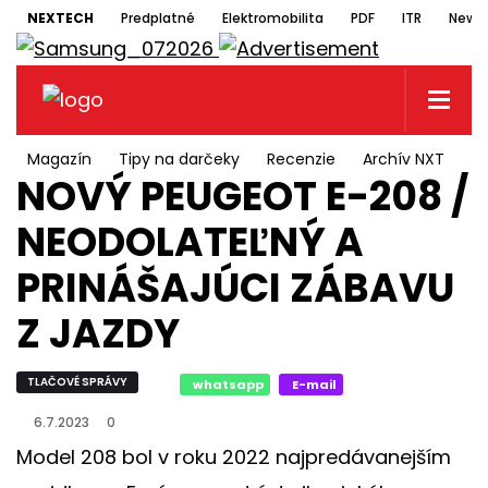
NEXTECH
Predplatné
Elektromobilita
PDF
ITR
Newsl
Magazín
Tipy na darčeky
Recenzie
Archív NXT
N
NOVÝ PEUGEOT E-208 /
NEODOLATEĽNÝ A
PRINÁŠAJÚCI ZÁBAVU
Z JAZDY
TLAČOVÉ SPRÁVY
whatsapp
E-mail
6.7.2023
0
Model 208 bol v roku 2022 najpredávanejším