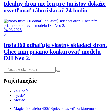
Ideálny dron nie len pre turistov dokáže
osvetľovať táborisko až 24 hodín
04.08.2026
0
Insta360 odhaľuje vlastný skladací dron.
Chce ním priamo konkurovať modelu
DJI Neo 2.
Najčítanejšie
24 Hodín
Týždeň
Mesiac
Magic, 600 alebo 400? Sprievodca, vďaka ktorému si