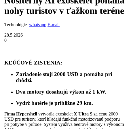
Nositeľný AI exoskelet poháňa
nohy turistov v ťažkom teréne
Technológie
whatsapp
E-mail
28.5.2026
0
KĽÚČOVÉ ZISTENIA:
Zariadenie stojí 2000 USD a pomáha pri
chôdzi.
Dva motory dosahujú výkon až 1 kW.
Vydrž batérie je približne 29 km.
Firma
Hypershell
vytvorila exoskelet
X Ultra S
za cenu 2000
USD pre turistov, ktorí hľadajú funkčnú motorizovanú podporu
pri pohybe v prírode. Systém využíva bedrové motory s výkonom