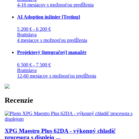
4-16 mesiacov s možnosťou predĺženia
AI Adoption inžinier [Testing]
5 200 € - 6 200 €
Bratislava
4 mesiacov s možnosťou predĺženia
Projektový [integračný] manažér
6 500 € - 7 500 €
Bratislava
12-60 mesiacov s možnosťou predĺženia
Recenzie
XPG Maestro Plus 62DA - výkonný chladič
procesora s displejo ...