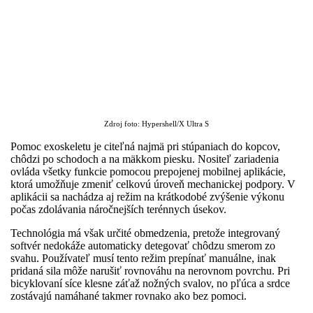
Zdroj foto: Hypershell/X Ultra S
Pomoc exoskeletu je citeľná najmä pri stúpaniach do kopcov,
chôdzi po schodoch a na mäkkom piesku. Nositeľ zariadenia
ovláda všetky funkcie pomocou prepojenej mobilnej aplikácie,
ktorá umožňuje zmeniť celkovú úroveň mechanickej podpory. V
aplikácii sa nachádza aj režim na krátkodobé zvýšenie výkonu
počas zdolávania náročnejších terénnych úsekov.
Technológia má však určité obmedzenia, pretože integrovaný
softvér nedokáže automaticky detegovať chôdzu smerom zo
svahu. Používateľ musí tento režim prepínať manuálne, inak
pridaná sila môže narušiť rovnováhu na nerovnom povrchu. Pri
bicyklovaní síce klesne záťaž nožných svalov, no pľúca a srdce
zostávajú namáhané takmer rovnako ako bez pomoci.