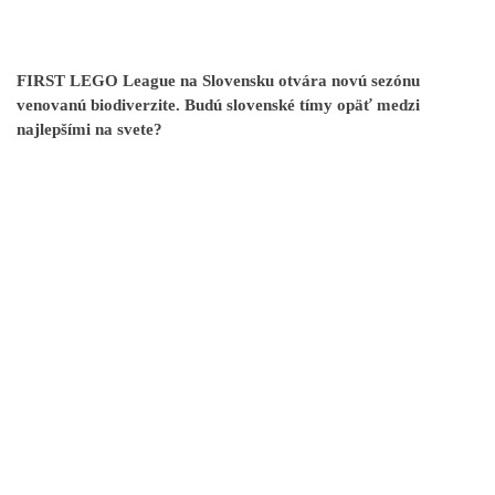
FIRST LEGO League na Slovensku otvára novú sezónu
venovanú biodiverzite. Budú slovenské tímy opäť medzi
najlepšími na svete?