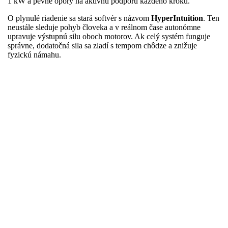
1 kW a pevné opory na aktívnu podporu každého kroku.
O plynulé riadenie sa stará softvér s názvom
HyperIntuition
. Ten
neustále sleduje pohyb človeka a v reálnom čase autonómne
upravuje výstupnú silu oboch motorov. Ak celý systém funguje
správne, dodatočná sila sa zladí s tempom chôdze a znižuje
fyzickú námahu.