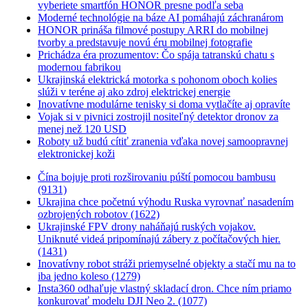
vyberiete smartfón HONOR presne podľa seba
Moderné technológie na báze AI pomáhajú záchranárom
HONOR prináša filmové postupy ARRI do mobilnej
tvorby a predstavuje novú éru mobilnej fotografie
Prichádza éra prozumentov: Čo spája tatranskú chatu s
modernou fabrikou
Ukrajinská elektrická motorka s pohonom oboch kolies
slúži v teréne aj ako zdroj elektrickej energie
Inovatívne modulárne tenisky si doma vytlačíte aj opravíte
Vojak si v pivnici zostrojil nositeľný detektor dronov za
menej než 120 USD
Roboty už budú cítiť zranenia vďaka novej samoopravnej
elektronickej koži
Čína bojuje proti rozširovaniu púští pomocou bambusu
(9131)
Ukrajina chce početnú výhodu Ruska vyrovnať nasadením
ozbrojených robotov (1622)
Ukrajinské FPV drony naháňajú ruských vojakov.
Uniknuté videá pripomínajú zábery z počítačových hier.
(1431)
Inovatívny robot stráži priemyselné objekty a stačí mu na to
iba jedno koleso (1279)
Insta360 odhaľuje vlastný skladací dron. Chce ním priamo
konkurovať modelu DJI Neo 2. (1077)