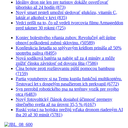
Ideálny dron nie len pre turistov dokáže osvetľovať
táborisko až 24 hodín (873)
Nový smart prsteň umožní sledovať glukózu, vitamín C,
laktát aj alkohol v krvi (835)
Vedci prišli na to, čo už vedeli tvorcovia filmu Armageddon
pred takmer 30 rokmi (725)
Koniec bolestivého vŕtania zubov. Revolučný gél úplne
obnoví poškodenú zubnú sklovinu. (50589)
Konštrukcia lietadla so splývavým krídlom prináša až 50%
spotrebu paliva (8495)
Nová sodíková batéria sa nabije už za 4 minúty a môže
znížiť čínsku závislosť od dovozu lítia (7586)
Čína bojuje proti rozširovaniu púští pomocou bambusu
(7159)
Partia youtuberov si na Temu kupila funkčnú multikoptéru.
Testovací let s dospelým pasažierom ich prekvapil (6772)
Syn prerobil robotického psa na terénny vozík pre svojho
otca (6483)
Nový fotovoltický článok dosiahol účinnosť premeny
slnečného svetla až na úrovni 35,5 % (6167)
Ruskí vojaci na bojisku prežijú vďaka dronom riadeným AI
iba 20 až 30 minút (5781)