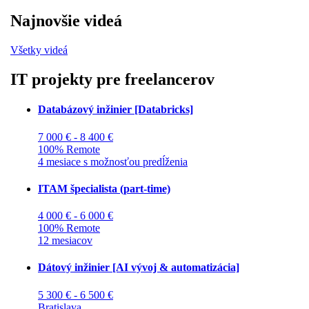
Najnovšie videá
Všetky videá
IT projekty pre freelancerov
Databázový inžinier [Databricks]
7 000 € - 8 400 €
100% Remote
4 mesiace s možnosťou predĺženia
ITAM špecialista (part-time)
4 000 € - 6 000 €
100% Remote
12 mesiacov
Dátový inžinier [AI vývoj & automatizácia]
5 300 € - 6 500 €
Bratislava