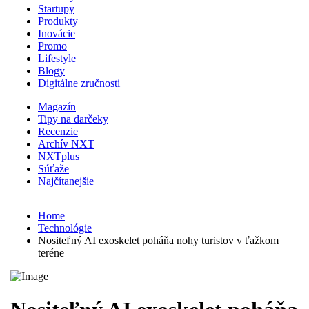
Startupy
Produkty
Inovácie
Promo
Lifestyle
Blogy
Digitálne zručnosti
Magazín
Tipy na darčeky
Recenzie
Archív NXT
NXTplus
Súťaže
Najčítanejšie
Home
Technológie
Nositeľný AI exoskelet poháňa nohy turistov v ťažkom
teréne