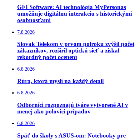
GFI Software: AI technológia MyPersonas
umožňuje digitálnu interakciu s historickými
osobnosťami
7.8.2026
Slovak Telekom v prvom polroku zvýšil počet
zákazníkov, rozšíril optickú sieť a získal
rekordný počet ocenení
6.8.2026
Rúra, ktorá myslí na každý detail
6.8.2026
Odborníci rozpoznajú tváre vytvorené AI v
menej ako polovici prípadov
6.8.2026
Späť do školy s ASUS-om: Notebooky pre