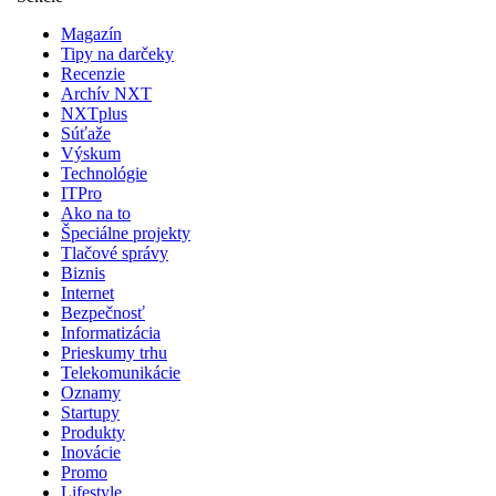
Magazín
Tipy na darčeky
Recenzie
Archív NXT
NXTplus
Súťaže
Výskum
Technológie
ITPro
Ako na to
Špeciálne projekty
Tlačové správy
Biznis
Internet
Bezpečnosť
Informatizácia
Prieskumy trhu
Telekomunikácie
Oznamy
Startupy
Produkty
Inovácie
Promo
Lifestyle