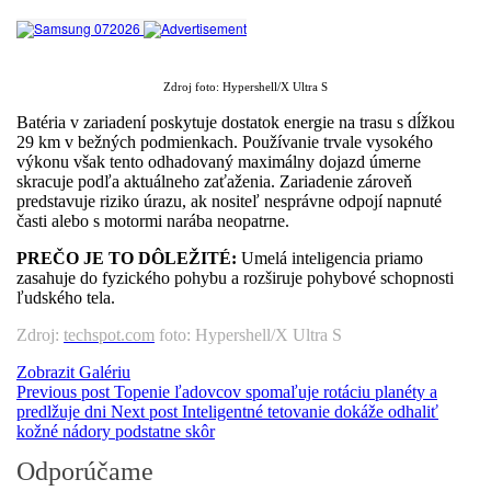
Zdroj foto: Hypershell/X Ultra S
Batéria v zariadení poskytuje dostatok energie na trasu s dĺžkou
29 km v bežných podmienkach. Používanie trvale vysokého
výkonu však tento odhadovaný maximálny dojazd úmerne
skracuje podľa aktuálneho zaťaženia. Zariadenie zároveň
predstavuje riziko úrazu, ak nositeľ nesprávne odpojí napnuté
časti alebo s motormi narába neopatrne.
PREČO JE TO DÔLEŽITÉ:
Umelá inteligencia priamo
zasahuje do fyzického pohybu a rozširuje pohybové schopnosti
ľudského tela.
Zdroj:
techspot.com
foto: Hypershell/X Ultra S
Zobrazit Galériu
Previous post
Topenie ľadovcov spomaľuje rotáciu planéty a
predlžuje dni
Next post
Inteligentné tetovanie dokáže odhaliť
kožné nádory podstatne skôr
Odporúčame