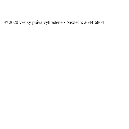
Hostingove služby poskytuje spoločnosť WebSupport, s.r.o.
© 2020 všetky práva vyhradené • Nextech: 2644-6804