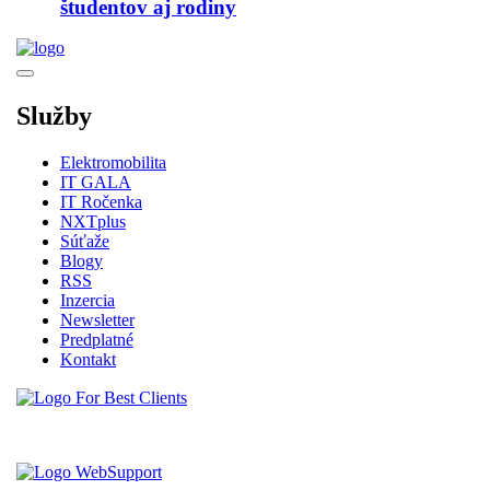
študentov aj rodiny
Služby
Elektromobilita
IT GALA
IT Ročenka
NXTplus
Súťaže
Blogy
RSS
Inzercia
Newsletter
Predplatné
Kontakt
Vytvorené spoločnosťou For Best Clients, s.r.o.