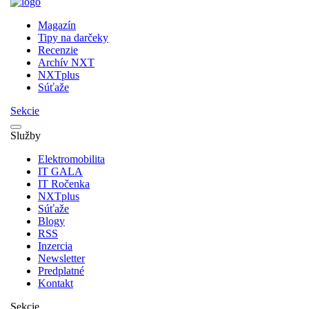
Magazín
Tipy na darčeky
Recenzie
Archív NXT
NXTplus
Súťaže
Sekcie
Služby
Elektromobilita
IT GALA
IT Ročenka
NXTplus
Súťaže
Blogy
RSS
Inzercia
Newsletter
Predplatné
Kontakt
Sekcie