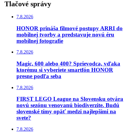
Tlačové správy
7.8.2026
HONOR prináša filmové postupy ARRI do
mobilnej tvorby a predstavuje novú éru
mobilnej fotografie
7.8.2026
Magic, 600 alebo 400? Sprievodca, vďaka
ktorému si vyberiete smartfón HONOR
presne podľa seba
7.8.2026
FIRST LEGO League na Slovensku otvára
novú sezónu venovanú biodiverzite. Budú
slovenské tímy opäť medzi najlepšími na
svete?
7.8.2026