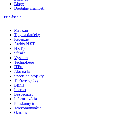
Blogy
Digitálne zručnosti
Prihlásenie
Magazín
Tipy na darčeky
Recenzie
Archív NXT
NXTplus
Súťaže
Výskum
Technológie
ITPro
Ako na to
Špeciálne projekty
Tlačové správy
Biznis
Internet
Bezpečnosť
Informatizácia
Prieskumy trhu
Telekomunikácie
Oznamy