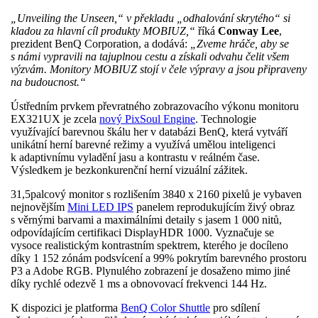
„Unveiling the Unseen,“ v překladu „odhalování skrytého“ si
kladou za hlavní cíl produkty MOBIUZ,“
říká
Conway Lee
,
prezident BenQ Corporation, a dodává:
„Zveme hráče, aby se
s námi vypravili na tajuplnou cestu a získali odvahu čelit všem
výzvám. Monitory MOBIUZ stojí v čele výpravy a jsou připraveny
na budoucnost.“
Ústředním prvkem převratného zobrazovacího výkonu monitoru
EX321UX je zcela
nový PixSoul Engine
. Technologie
využívající barevnou škálu her v databázi BenQ, která vytváří
unikátní herní barevné režimy a využívá umělou inteligenci
k adaptivnímu vyladění jasu a kontrastu v reálném čase.
Výsledkem je bezkonkurenční herní vizuální zážitek.
31,5palcový monitor s rozlišením 3840 x 2160 pixelů je vybaven
nejnovějším
Mini LED IPS
panelem reprodukujícím živý obraz
s věrnými barvami a maximálními detaily s jasem 1 000 nitů,
odpovídajícím certifikaci DisplayHDR 1000. Vyznačuje se
vysoce realistickým kontrastním spektrem, kterého je docíleno
díky 1 152 zónám podsvícení a 99% pokrytím barevného prostoru
P3 a Adobe RGB. Plynulého zobrazení je dosaženo mimo jiné
díky rychlé odezvě 1 ms a obnovovací frekvenci 144 Hz.
K dispozici je platforma
BenQ Color Shuttle
pro sdílení