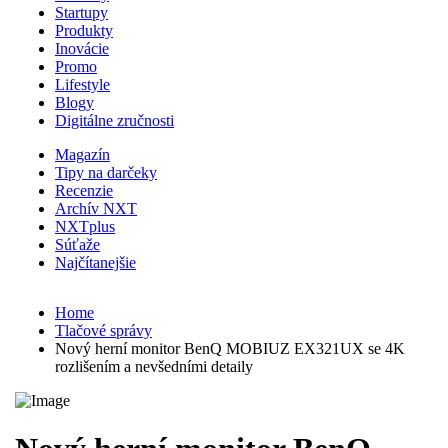
Startupy
Produkty
Inovácie
Promo
Lifestyle
Blogy
Digitálne zručnosti
Magazín
Tipy na darčeky
Recenzie
Archív NXT
NXTplus
Súťaže
Najčítanejšie
Home
Tlačové správy
Nový herní monitor BenQ MOBIUZ EX321UX se 4K
rozlišením a nevšedními detaily