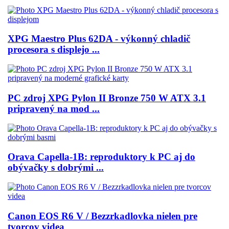
XPG Maestro Plus 62DA - výkonný chladič
procesora s displejo ...
PC zdroj XPG Pylon II Bronze 750 W ATX 3.1
pripravený na mod ...
Orava Capella-1B: reproduktory k PC aj do
obývačky s dobrými ...
Canon EOS R6 V / Bezzrkadlovka nielen pre
tvorcov videa