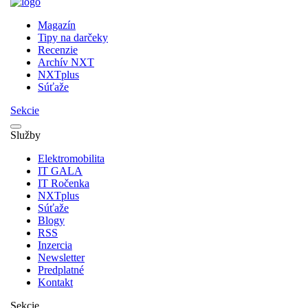
Magazín
Tipy na darčeky
Recenzie
Archív NXT
NXTplus
Súťaže
Sekcie
Služby
Elektromobilita
IT GALA
IT Ročenka
NXTplus
Súťaže
Blogy
RSS
Inzercia
Newsletter
Predplatné
Kontakt
Sekcie