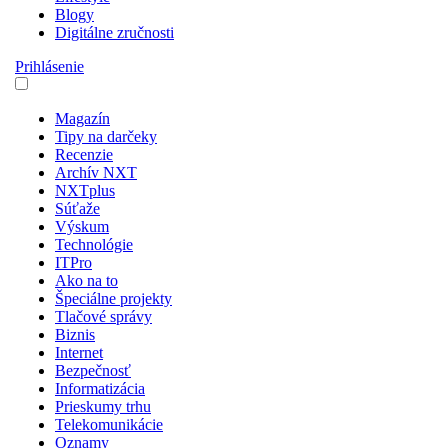
Blogy
Digitálne zručnosti
Prihlásenie
Magazín
Tipy na darčeky
Recenzie
Archív NXT
NXTplus
Súťaže
Výskum
Technológie
ITPro
Ako na to
Špeciálne projekty
Tlačové správy
Biznis
Internet
Bezpečnosť
Informatizácia
Prieskumy trhu
Telekomunikácie
Oznamy