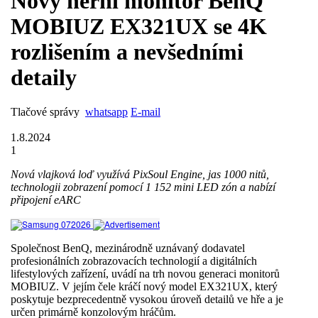
Nový herní monitor BenQ
MOBIUZ EX321UX se 4K
rozlišením a nevšedními
detaily
Tlačové správy
whatsapp
E-mail
1.8.2024
1
Nová vlajková loď využívá PixSoul Engine, jas 1000 nitů,
technologii zobrazení pomocí 1 152 mini LED zón a nabízí
připojení eARC
Společnost BenQ, mezinárodně uznávaný dodavatel
profesionálních zobrazovacích technologií a digitálních
lifestylových zařízení, uvádí na trh novou generaci monitorů
MOBIUZ. V jejím čele kráčí nový model EX321UX, který
poskytuje bezprecedentně vysokou úroveň detailů ve hře a je
určen primárně konzolovým hráčům.