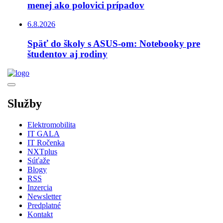
menej ako polovici prípadov
6.8.2026
Späť do školy s ASUS-om: Notebooky pre
študentov aj rodiny
Služby
Elektromobilita
IT GALA
IT Ročenka
NXTplus
Súťaže
Blogy
RSS
Inzercia
Newsletter
Predplatné
Kontakt