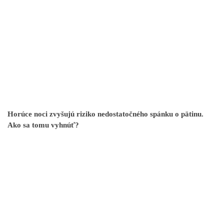
Horúce noci zvyšujú riziko nedostatočného spánku o pätinu.
Ako sa tomu vyhnúť?