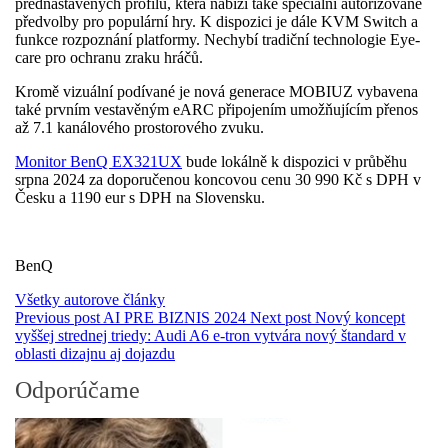
přednastavených profilů, která nabízí také speciální autorizované
předvolby pro populární hry. K dispozici je dále KVM Switch a
funkce rozpoznání platformy. Nechybí tradiční technologie Eye-
care pro ochranu zraku hráčů.
Kromě vizuální podívané je nová generace MOBIUZ vybavena
také prvním vestavěným eARC připojením umožňujícím přenos
až 7.1 kanálového prostorového zvuku.
Monitor BenQ EX321UX
bude lokálně k dispozici v průběhu
srpna 2024 za doporučenou koncovou cenu 30 990 Kč s DPH v
Česku a 1190 eur s DPH na Slovensku.
BenQ
Všetky autorove články
Previous post
AI PRE BIZNIS 2024
Next post
Nový koncept
vyššej strednej triedy: Audi A6 e-tron vytvára nový štandard v
oblasti dizajnu aj dojazdu
Odporúčame