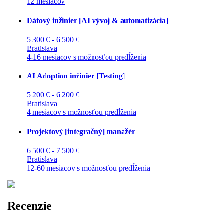
12 mesiacov
Dátový inžinier [AI vývoj & automatizácia]
5 300 € - 6 500 €
Bratislava
4-16 mesiacov s možnosťou predĺženia
AI Adoption inžinier [Testing]
5 200 € - 6 200 €
Bratislava
4 mesiacov s možnosťou predĺženia
Projektový [integračný] manažér
6 500 € - 7 500 €
Bratislava
12-60 mesiacov s možnosťou predĺženia
Recenzie