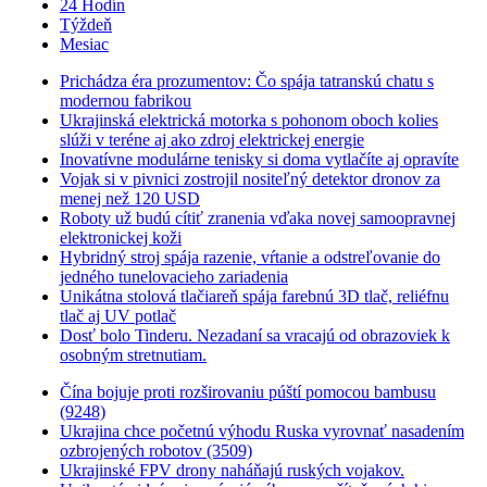
24 Hodín
Týždeň
Mesiac
Prichádza éra prozumentov: Čo spája tatranskú chatu s
modernou fabrikou
Ukrajinská elektrická motorka s pohonom oboch kolies
slúži v teréne aj ako zdroj elektrickej energie
Inovatívne modulárne tenisky si doma vytlačíte aj opravíte
Vojak si v pivnici zostrojil nositeľný detektor dronov za
menej než 120 USD
Roboty už budú cítiť zranenia vďaka novej samoopravnej
elektronickej koži
Hybridný stroj spája razenie, vŕtanie a odstreľovanie do
jedného tunelovacieho zariadenia
Unikátna stolová tlačiareň spája farebnú 3D tlač, reliéfnu
tlač aj UV potlač
Dosť bolo Tinderu. Nezadaní sa vracajú od obrazoviek k
osobným stretnutiam.
Čína bojuje proti rozširovaniu púští pomocou bambusu
(9248)
Ukrajina chce početnú výhodu Ruska vyrovnať nasadením
ozbrojených robotov (3509)
Ukrajinské FPV drony naháňajú ruských vojakov.