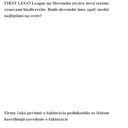
FIRST LEGO League na Slovensku otvára novú sezónu
venovanú biodiverzite. Budú slovenské tímy opäť medzi
najlepšími na svete?
Firmy čaká povinná e-fakturácia podnikatelia so štátom
koordinujú zavedenie e-fakturácie