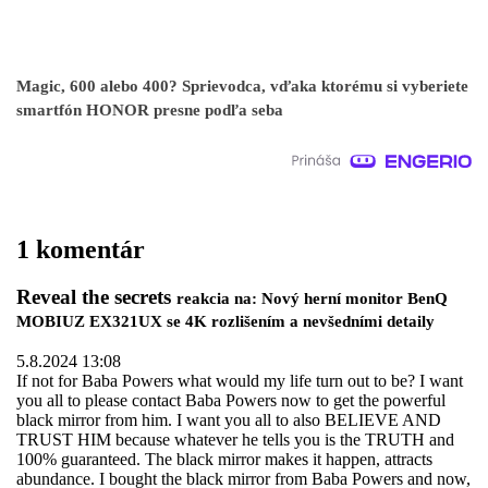
Magic, 600 alebo 400? Sprievodca, vďaka ktorému si vyberiete
smartfón HONOR presne podľa seba
1 komentár
Reveal the secrets
reakcia na: Nový herní monitor BenQ
MOBIUZ EX321UX se 4K rozlišením a nevšedními detaily
5.8.2024 13:08
If not for Baba Powers what would my life turn out to be? I want
you all to please contact Baba Powers now to get the powerful
black mirror from him. I want you all to also BELIEVE AND
TRUST HIM because whatever he tells you is the TRUTH and
100% guaranteed. The black mirror makes it happen, attracts
abundance. I bought the black mirror from Baba Powers and now,