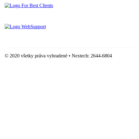
Vytvorené spoločnosťou For Best Clients, s.r.o.
Hostingove služby poskytuje spoločnosť WebSupport, s.r.o.
© 2020 všetky práva vyhradené • Nextech: 2644-6804