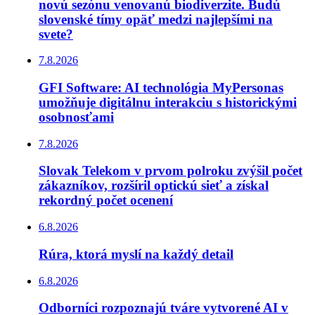
novú sezónu venovanú biodiverzite. Budú
slovenské tímy opäť medzi najlepšími na
svete?
7.8.2026
GFI Software: AI technológia MyPersonas
umožňuje digitálnu interakciu s historickými
osobnosťami
7.8.2026
Slovak Telekom v prvom polroku zvýšil počet
zákazníkov, rozšíril optickú sieť a získal
rekordný počet ocenení
6.8.2026
Rúra, ktorá myslí na každý detail
6.8.2026
Odborníci rozpoznajú tváre vytvorené AI v