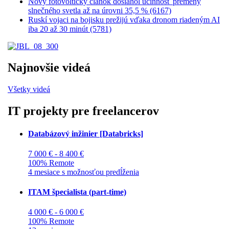
Nový fotovoltický článok dosiahol účinnosť premeny
slnečného svetla až na úrovni 35,5 % (6167)
Ruskí vojaci na bojisku prežijú vďaka dronom riadeným AI
iba 20 až 30 minút (5781)
Najnovšie videá
Všetky videá
IT projekty pre freelancerov
Databázový inžinier [Databricks]
7 000 € - 8 400 €
100% Remote
4 mesiace s možnosťou predĺženia
ITAM špecialista (part-time)
4 000 € - 6 000 €
100% Remote