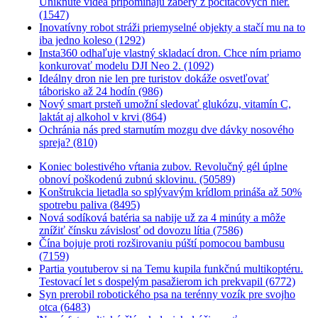
Uniknuté videá pripomínajú zábery z počítačových hier.
(1547)
Inovatívny robot stráži priemyselné objekty a stačí mu na to
iba jedno koleso (1292)
Insta360 odhaľuje vlastný skladací dron. Chce ním priamo
konkurovať modelu DJI Neo 2. (1092)
Ideálny dron nie len pre turistov dokáže osvetľovať
táborisko až 24 hodín (986)
Nový smart prsteň umožní sledovať glukózu, vitamín C,
laktát aj alkohol v krvi (864)
Ochránia nás pred starnutím mozgu dve dávky nosového
spreja? (810)
Koniec bolestivého vŕtania zubov. Revolučný gél úplne
obnoví poškodenú zubnú sklovinu. (50589)
Konštrukcia lietadla so splývavým krídlom prináša až 50%
spotrebu paliva (8495)
Nová sodíková batéria sa nabije už za 4 minúty a môže
znížiť čínsku závislosť od dovozu lítia (7586)
Čína bojuje proti rozširovaniu púští pomocou bambusu
(7159)
Partia youtuberov si na Temu kupila funkčnú multikoptéru.
Testovací let s dospelým pasažierom ich prekvapil (6772)
Syn prerobil robotického psa na terénny vozík pre svojho
otca (6483)