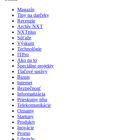
Magazín
Tipy na darčeky
Recenzie
Archív NXT
NXTplus
Súťaže
Výskum
Technológie
ITPro
Ako na to
Špeciálne projekty
Tlačové správy
Biznis
Internet
Bezpečnosť
Informatizácia
Prieskumy trhu
Telekomunikácie
Oznamy
Startupy
Produkty
Inovácie
Promo
Lifestyle