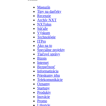
Magazín
Tipy na darčeky
Recenzie
Archív NXT
NXTplus
Súťaže
Výskum
Technológie
ITPro
Ako na to
Špeciálne projekty
Tlačové správy
Biznis
Internet
Bezpečnosť
Informatizácia
Prieskumy trhu
Telekomunikácie
Oznamy
Startupy
Produkty
Inovácie
Promo
Lifestyle