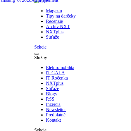
Magazín
Tipy na darčeky
Recenzie
Archív NXT
NXTplus
Súťaže
Sekcie
Služby
Elektromobilita
IT GALA
IT Ročenka
NXTplus
Súťaže
Blogy
RSS
Inzercia
Newsletter
Predplatné
Kontakt
Sekcie