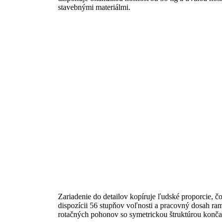
stavebnými materiálmi.
Zariadenie do detailov kopíruje ľudské proporcie, č
dispozícii 56 stupňov voľnosti a pracovný dosah ra
rotačných pohonov so symetrickou štruktúrou končat