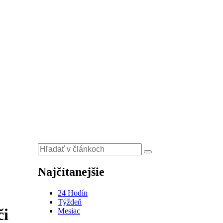
Najčítanejšie
24 Hodín
Týždeň
či
Mesiac