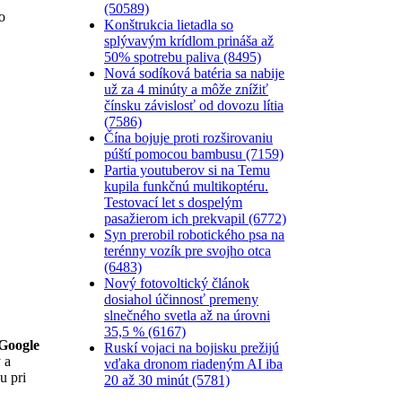
(50589)
o
Konštrukcia lietadla so
splývavým krídlom prináša až
50% spotrebu paliva (8495)
Nová sodíková batéria sa nabije
už za 4 minúty a môže znížiť
čínsku závislosť od dovozu lítia
(7586)
Čína bojuje proti rozširovaniu
púští pomocou bambusu (7159)
Partia youtuberov si na Temu
kupila funkčnú multikoptéru.
Testovací let s dospelým
pasažierom ich prekvapil (6772)
Syn prerobil robotického psa na
terénny vozík pre svojho otca
(6483)
Nový fotovoltický článok
dosiahol účinnosť premeny
slnečného svetla až na úrovni
35,5 % (6167)
Google
Ruskí vojaci na bojisku prežijú
 a
vďaka dronom riadeným AI iba
u pri
20 až 30 minút (5781)