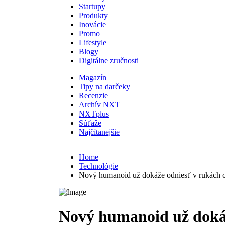
Startupy
Produkty
Inovácie
Promo
Lifestyle
Blogy
Digitálne zručnosti
Magazín
Tipy na darčeky
Recenzie
Archív NXT
NXTplus
Súťaže
Najčítanejšie
Home
Technológie
Nový humanoid už dokáže odniesť v rukách c
Nový humanoid už dokáž