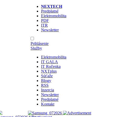
NEXTECH
Predplatné
Elektromobilita
PDF
ITR
Newsletter
Prihlásenie
Služby
Elektromobilita
IT GALA
IT Ročenka
NXTplus
Súťaže
Blogy
RSS
Inzercia
Newsletter
Predplatné
Kontakt