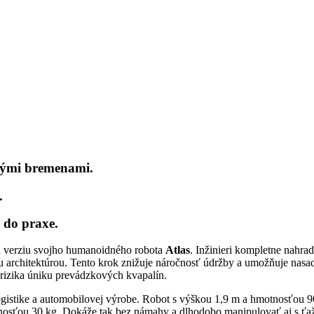
žkými bremenami.
.
 do praxe.
u verziu svojho humanoidného robota
Atlas
. Inžinieri kompletne nahradi
u architektúrou. Tento krok znižuje náročnosť údržby a umožňuje nasa
rizika úniku prevádzkových kvapalín.
 logistike a automobilovej výrobe. Robot s výškou 1,9 m a hmotnosťou 
snosťou 30 kg. Dokáže tak bez námahy a dlhodobo manipulovať aj s ť