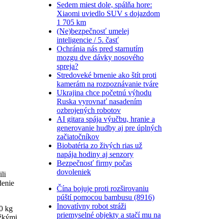
Sedem miest dole, spálňa hore:
Xiaomi uviedlo SUV s dojazdom
1 705 km
(Ne)bezpečnosť umelej
inteligencie / 5. časť
Ochránia nás pred starnutím
mozgu dve dávky nosového
spreja?
Stredoveké brnenie ako štít proti
kamerám na rozpoznávanie tváre
Ukrajina chce početnú výhodu
Ruska vyrovnať nasadením
ozbrojených robotov
AI gitara spája výučbu, hranie a
generovanie hudby aj pre úplných
začiatočníkov
Biobatéria zo živých rias už
napája hodiny aj senzory
Bezpečnosť firmy počas
dovoleniek
li
denie
Čína bojuje proti rozširovaniu
púští pomocou bambusu (8916)
Inovatívny robot stráži
90 kg
priemyselné objekty a stačí mu na
ažkými