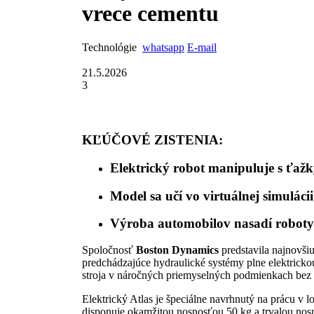
vrece cementu
Technológie
whatsapp
E-mail
21.5.2026
3
KĽÚČOVÉ ZISTENIA:
Elektrický robot manipuluje s ťa
Model sa učí vo virtuálnej simulácii
Výroba automobilov nasadí roboty
Spoločnosť
Boston Dynamics
predstavila najnovši
predchádzajúce hydraulické systémy plne elektricko
stroja v náročných priemyselných podmienkach bez 
Elektrický Atlas je špeciálne navrhnutý na prácu v
disponuje okamžitou nosnosťou 50 kg a trvalou no