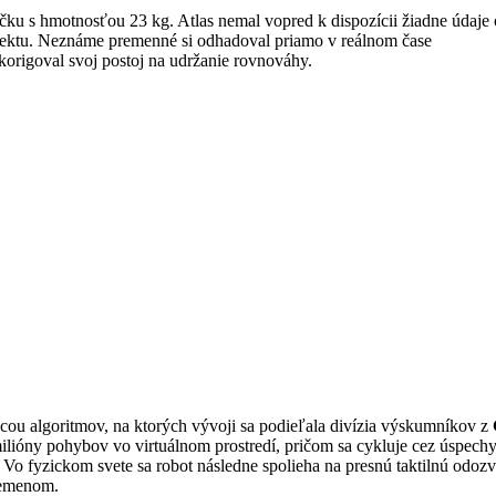
čku s hmotnosťou 23 kg. Atlas nemal vopred k dispozícii žiadne údaje 
bjektu. Neznáme premenné si odhadoval priamo v reálnom čase
origoval svoj postoj na udržanie rovnováhy.
cou algoritmov, na ktorých vývoji sa podieľala divízia výskumníkov z
ilióny pohybov vo virtuálnom prostredí, pričom sa cykluje cez úspechy
e. Vo fyzickom svete sa robot následne spolieha na presnú taktilnú odozv
remenom.