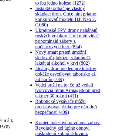
to iba jedno koleso (1272)
Insta360 odhaľuje vlastný
skladací dron. Chce ním priamo
konkurovať modelu DJI Neo 2.
(1060)
Ukrajinské FPV drony naháňajú
ruských vojakov. Uniknuté videá
pripomínajú zábery z
počítačových hier. (854)
Nový smart prsteň umožní
sledovať glukózu, vitamín C,
laktát aj alkohol v krvi (802)
Ideálny dron nie len pre turistov
dokáže osvetľovať táborisko až
24 hodín (739)
Vedci prišli na to, čo už vedeli
tvorcovia filmu Armageddon pred
takmer 30 rokmi (411)
Robotické vysávače môžu
predstavovať riziko pre národnú
bezpečnosť (409)
el má k
Koniec bolestivého vŕtania zubov.
a typy
Revolučný gél úplne obnoví
poškodenú zubnú sklovinu.