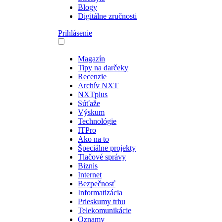
Blogy
Digitálne zručnosti
Prihlásenie
Magazín
Tipy na darčeky
Recenzie
Archív NXT
NXTplus
Súťaže
Výskum
Technológie
ITPro
Ako na to
Špeciálne projekty
Tlačové správy
Biznis
Internet
Bezpečnosť
Informatizácia
Prieskumy trhu
Telekomunikácie
Oznamy