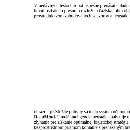
V nedávnych testoch robot úspešne prenášal chladni
hmotnosti alebo presnom rozložení ťažiska tohto o
prostredníctvom zabudovaných senzorov a neustále k
obrazok plsZložité pohyby sa tento systém učí pomo
DeepMind.
Umelá inteligencia neustále analyzuje m
zlyhania pre získanie optimálnej logistickej stratégi
bezprostrednom priamom kontakte s prenášaným b