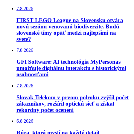
7.8.2026
FIRST LEGO League na Slovensku otvára
novú sezónu venovanú biodiverzite. Budú
slovenské tímy opäť medzi najlepšími na
svete?
7.8.2026
GFI Software: AI technológia MyPersonas
umožňuje digitálnu interakciu s historickými
osobnosťami
7.8.2026
Slovak Telekom v prvom polroku zvýšil počet
zákazníkov, rozšíril optickú sieť a získal
rekordný počet ocenení
6.8.2026
Rúra, ktorá myslí na každý detail