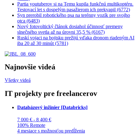
Partia youtuberov si na Temu kupila funkčnú multikoptéru.
Testovací let s dospelým pasažierom ich prekvapil (6772)
Syn prerobil robotického psa na terénny vozík pre svojho
otca (6483)
Nový fotovoltický článok dosiahol účinnosť premeny
slnečného svetla až na úrovni 35,5 % (6167)
Ruskí vojaci na bojisku prežijú vďaka dronom riadeným AI
iba 20 až 30 minút (5781)
Najnovšie videá
Všetky videá
IT projekty pre freelancerov
Databázový inžinier [Databricks]
7 000 € - 8 400 €
100% Remote
4 mesiace s možnosťou predĺženia