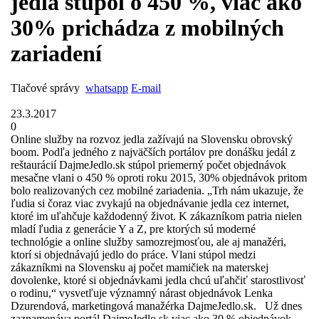
jedla stúpol o 450 %, viac ako
30% prichádza z mobilných
zariadení
Tlačové správy
whatsapp
E-mail
23.3.2017
0
Online služby na rozvoz jedla zažívajú na Slovensku obrovský
boom. Podľa jedného z najväčších portálov pre donášku jedál z
reštaurácií DajmeJedlo.sk stúpol priemerný počet objednávok
mesačne vlani o 450 % oproti roku 2015, 30% objednávok pritom
bolo realizovaných cez mobilné zariadenia. „Trh nám ukazuje, že
ľudia si čoraz viac zvykajú na objednávanie jedla cez internet,
ktoré im uľahčuje každodenný život. K zákazníkom patria nielen
mladí ľudia z generácie Y a Z, pre ktorých sú moderné
technológie a online služby samozrejmosťou, ale aj manažéri,
ktorí si objednávajú jedlo do práce. Vlani stúpol medzi
zákazníkmi na Slovensku aj počet mamičiek na materskej
dovolenke, ktoré si objednávkami jedla chcú uľahčiť starostlivosť
o rodinu,“ vysvetľuje významný nárast objednávok Lenka
Dzurendová, marketingová manažérka DajmeJedlo.sk. Už dnes
zaznamenáva portál DajmeJedlo.sk viac ako 30 % objednávok