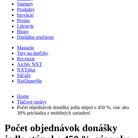
Startupy
Produkty
Inovácie
Promo
Lifestyle
Blogy
Digitálne zručnosti
Magazín
Tipy na darčeky
Recenzie
Archív NXT
NXTplus
Súťaže
Najčítanejšie
Home
Tlačové správy
Počet objednávok donášky jedla stúpol o 450 %, viac ako
30% prichádza z mobilných zariadení
Počet objednávok donášky