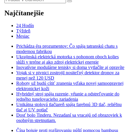
Najčítanejšie
24 Hodín
Týždeň
Mesiac
Prichádza éra prozumentov: Čo spája tatranskú chatu s
modernou fabrikou
Ukrajinská elektrická motorka s pohonom oboch kolies
slúži v teréne aj ako zdroj elektrickej energie
Inovatívne modulárne tenisky si doma vytlačíte aj opravíte
Vojak si v pivnici zostrojil nositeľný detektor dronov za
menej než 120 USD
Roboty už budú cítiť zranenia vďaka novej samoopravnej
elektronickej koži
Hybridný stroj spája razenie, vŕtanie a odstreľovanie do
jedného tunelovacieho zariadenia
Unikátna stolová tlačiareň spája farebnú 3D tlač, reliéfnu
tlač aj UV potlač
Dosť bolo Tinderu. Nezadaní sa vracajú od obrazoviek k
osobným stretnutiam.
Čína bojuje proti rozširovaniu púští pomocou bambusu