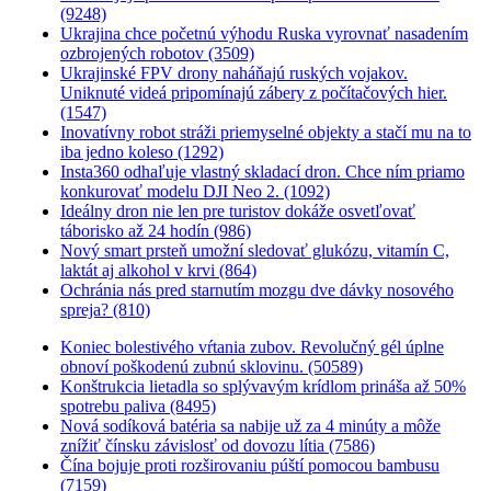
(9248)
Ukrajina chce početnú výhodu Ruska vyrovnať nasadením
ozbrojených robotov (3509)
Ukrajinské FPV drony naháňajú ruských vojakov.
Uniknuté videá pripomínajú zábery z počítačových hier.
(1547)
Inovatívny robot stráži priemyselné objekty a stačí mu na to
iba jedno koleso (1292)
Insta360 odhaľuje vlastný skladací dron. Chce ním priamo
konkurovať modelu DJI Neo 2. (1092)
Ideálny dron nie len pre turistov dokáže osvetľovať
táborisko až 24 hodín (986)
Nový smart prsteň umožní sledovať glukózu, vitamín C,
laktát aj alkohol v krvi (864)
Ochránia nás pred starnutím mozgu dve dávky nosového
spreja? (810)
Koniec bolestivého vŕtania zubov. Revolučný gél úplne
obnoví poškodenú zubnú sklovinu. (50589)
Konštrukcia lietadla so splývavým krídlom prináša až 50%
spotrebu paliva (8495)
Nová sodíková batéria sa nabije už za 4 minúty a môže
znížiť čínsku závislosť od dovozu lítia (7586)
Čína bojuje proti rozširovaniu púští pomocou bambusu
(7159)