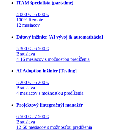
ITAM špecialista (part-time)
4 000 € - 6 000 €
100% Remote
12 mesiacov
Dátový inžinier [AI vývoj & automatizácia]
5 300 € - 6 500 €
Bratislava
4-16 mesiacov s možnosťou predĺženia
AI Adoption inžinier [Testing]
5 200 € - 6 200 €
Bratislava
4 mesiacov s možnosťou predĺženia
Projektový [integračný] manažér
6 500 € - 7 500 €
Bratislava
12-60 mesiacov s možnosťou predĺženia