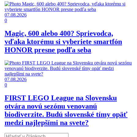
07.08.2026
0
Magic, 600 alebo 400? Sprievodca,
vďaka ktorému si vyberiete smartfón
HONOR presne podľa seba
07.08.2026
0
FIRST LEGO League na Slovensku
otvára novú sezónu venovanú
biodiverzite. Budú slovenské tímy opäť
medzi najlepšími na svete?