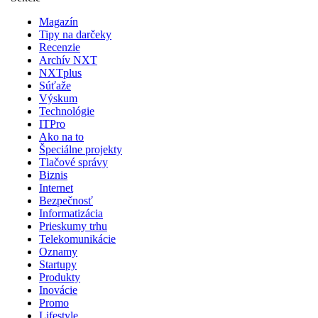
Magazín
Tipy na darčeky
Recenzie
Archív NXT
NXTplus
Súťaže
Výskum
Technológie
ITPro
Ako na to
Špeciálne projekty
Tlačové správy
Biznis
Internet
Bezpečnosť
Informatizácia
Prieskumy trhu
Telekomunikácie
Oznamy
Startupy
Produkty
Inovácie
Promo
Lifestyle