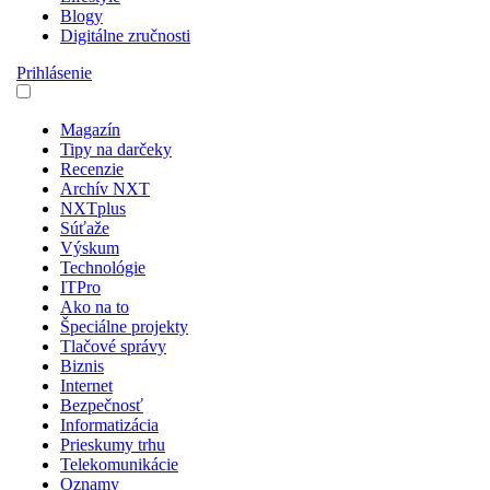
Blogy
Digitálne zručnosti
Prihlásenie
Magazín
Tipy na darčeky
Recenzie
Archív NXT
NXTplus
Súťaže
Výskum
Technológie
ITPro
Ako na to
Špeciálne projekty
Tlačové správy
Biznis
Internet
Bezpečnosť
Informatizácia
Prieskumy trhu
Telekomunikácie
Oznamy