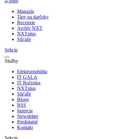
Magazín
Tipy na darčeky
Recenzie
Archív NXT
NXTplus
Súťaže
Sekcie
Služby
Elektromobilita
IT GALA
IT Ročenka
NXTplus
Súťaže
Blogy
RSS
Inzercia
Newsletter
Predplatné
Kontakt
Sekcie