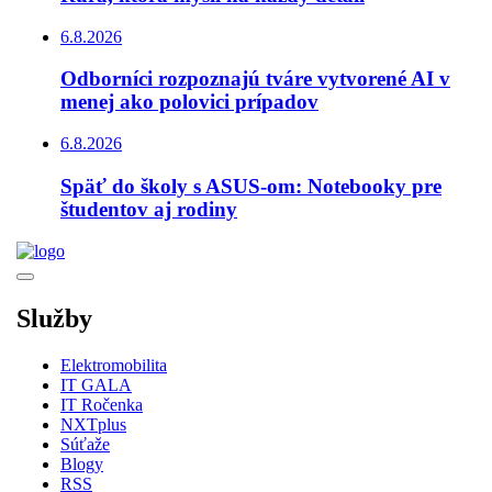
6.8.2026
Odborníci rozpoznajú tváre vytvorené AI v
menej ako polovici prípadov
6.8.2026
Späť do školy s ASUS-om: Notebooky pre
študentov aj rodiny
Služby
Elektromobilita
IT GALA
IT Ročenka
NXTplus
Súťaže
Blogy
RSS