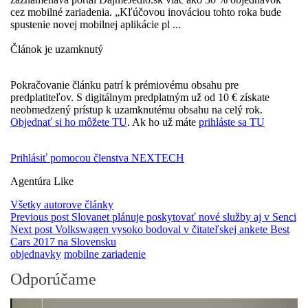
cez mobilné zariadenia. „Kľúčovou inováciou tohto roka bude
spustenie novej mobilnej aplikácie pl ...
Článok je uzamknutý
Pokračovanie článku patrí k prémiovému obsahu pre
predplatiteľov. S digitálnym predplatným už od 10 € získate
neobmedzený prístup k uzamknutému obsahu na celý rok.
Objednať si ho môžete TU
. Ak ho už máte
prihláste sa TU
Prihlásiť pomocou členstva NEXTECH
Agentúra Like
Všetky autorove články
Previous post
Slovanet plánuje poskytovať nové služby aj v Senci
Next post
Volkswagen vysoko bodoval v čitateľskej ankete Best
Cars 2017 na Slovensku
objednavky
mobilne zariadenie
Odporúčame