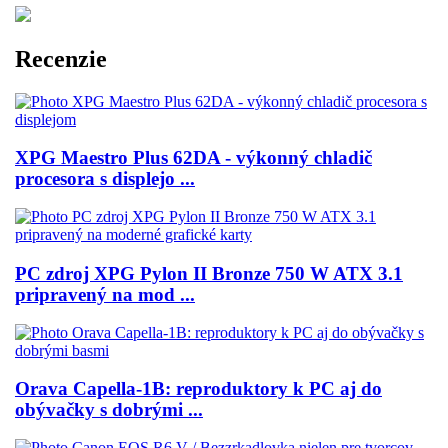
Recenzie
XPG Maestro Plus 62DA - výkonný chladič
procesora s displejo ...
PC zdroj XPG Pylon II Bronze 750 W ATX 3.1
pripravený na mod ...
Orava Capella-1B: reproduktory k PC aj do
obývačky s dobrými ...